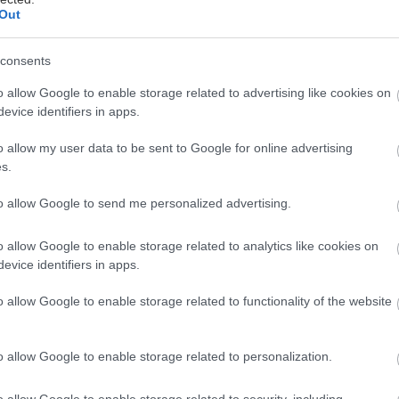
Out
consents
εωργιακώδη
o allow Google to enable storage related to advertising like cookies on
evice identifiers in apps.
άσεις ή ορθοπεταλιές σε ορεινά μονοπάτια; Πεζοπορ
αρρίχηση σε απόκρυμνους βράχους; Η ομορφιά της
o allow my user data to be sent to Google for online advertising
ταν τη ζεις εκ των… έσω και γι’ αυτόν ακριβώς το σ
s.
δραστηριότητες που πραγματοποιούνται ανά την Ελ
to allow Google to send me personalized advertising.
ναίες δόσεις πρασίνου και αδρεναλίνη στους έχοντε
τις ανακαλύψουν.
o allow Google to enable storage related to analytics like cookies on
evice identifiers in apps.
 μερικές από αυτές που ενδείκνυνται για αυτήν την 
o allow Google to enable storage related to functionality of the website
εταιρείες στις οποίες μπορείτε να απευθυνθείτε για να
ετε.
o allow Google to enable storage related to personalization.
o allow Google to enable storage related to security, including