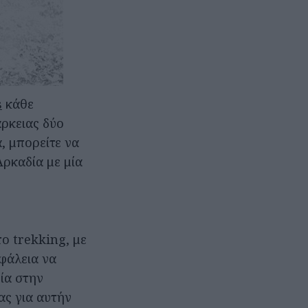
s
κάθε
άρκειας δύο
, μπορείτε να
Αρκαδία με μία
το trekking, με
φάλεια να
ία στην
ας για αυτήν