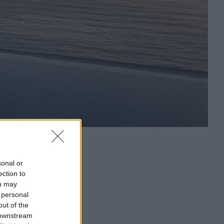
sonal or
ection to
ou may
 personal
out of the
 downstream