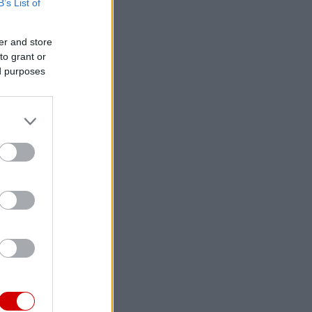
B’s List of
er and store
to grant or
ed purposes