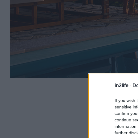
in2life -
Do
If you wish 
sensitive in
confirm you
continue se
information 
further disc