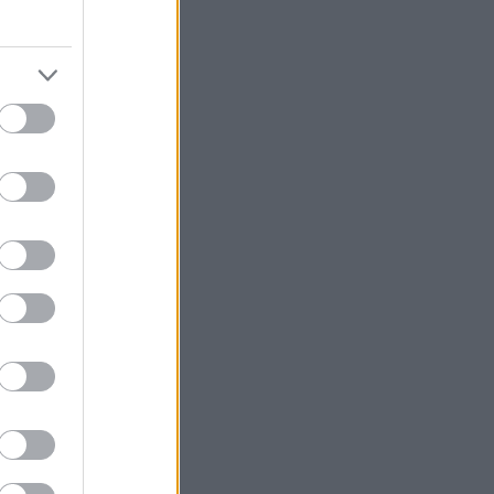
ία σε
 φύσης αποκτά
κοπό οι
λάδα
ς τον χρόνο και
περίοδο, καθώς
 τις