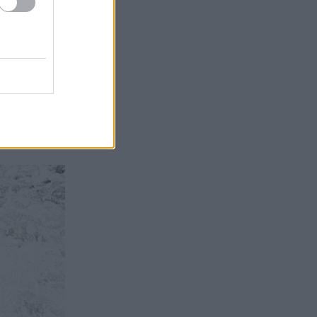
υ μπλέκονται
είναι από τους
α ζήσετε την
ο, ο πανέμορφος
για καταβάσεις
υμάσετε μόνο
διαφορά ότι τα