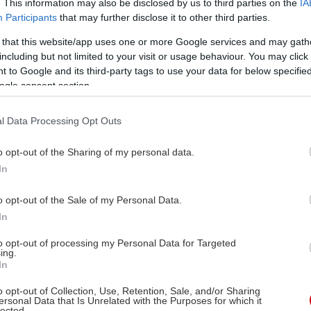
. This information may also be disclosed by us to third parties on the
IA
Participants
that may further disclose it to other third parties.
 that this website/app uses one or more Google services and may gath
including but not limited to your visit or usage behaviour. You may click 
 to Google and its third-party tags to use your data for below specifi
ogle consent section.
l Data Processing Opt Outs
o opt-out of the Sharing of my personal data.
In
o opt-out of the Sale of my Personal Data.
In
to opt-out of processing my Personal Data for Targeted
ing.
In
o opt-out of Collection, Use, Retention, Sale, and/or Sharing
ersonal Data that Is Unrelated with the Purposes for which it
lected.