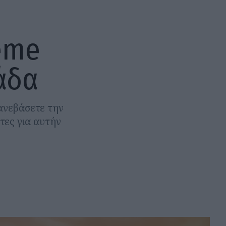
reme
άδα
ανεβάσετε την
τες για αυτήν