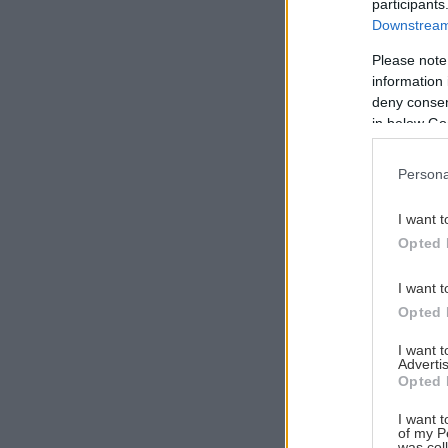
participants
Downstream 
Please note
information 
Αναζήτηση
deny consent
για...
in below Go
Persona
I want t
Opted 
I want t
Opted 
I want 
Advertis
Opted 
I want t
of my P
was col