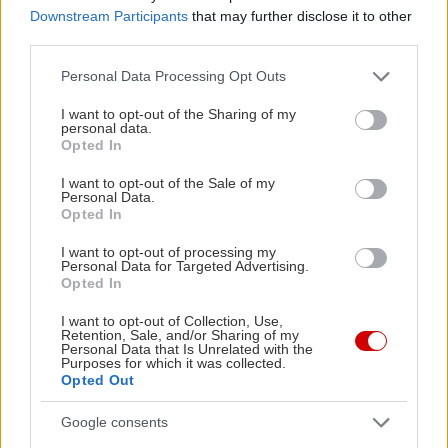
Downstream Participants
that may further disclose it to other
third parties.
PODCASTS
Please note that this website/app uses one or more Google
Personal Data Processing Opt Outs
services and may gather and store information including but
not limited to your visit or usage behaviour. You may click to
I want to opt-out of the Sharing of my
personal data.
grant or deny consent to Google and its third-party tags to
Opted In
use your data for below specified purposes in below Google
consent section.
I want to opt-out of the Sale of my
Personal Data.
Opted In
I want to opt-out of processing my
Personal Data for Targeted Advertising.
Opted In
I want to opt-out of Collection, Use,
«Εγώ είμαι η ανάπηρη, αυτοί είναι οι μ***ες» –
Περδίκι εί
Retention, Sale, and/or Sharing of my
Personal Data that Is Unrelated with the
Η Maria Rolls χωρίς φίλτρο
με τον Ho
Purposes for which it was collected.
Opted Out
Google consents