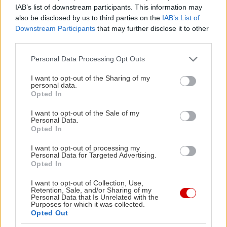
1929 με σκοπό να
IAB’s list of downstream participants. This information may
αναδείξει την
also be disclosed by us to third parties on the
IAB’s List of
Downstream Participants
that may further disclose it to other
παγκόσμια μοντέρνα
third parties.
τέχνη. Τοποθετημένο
Please note that this website/app uses one or more Google
Personal Data Processing Opt Outs
στο κέντρο του
services and may gather and store information including but
Μανχάταν, η σύγχρονη ματιά που προβάλλει στην
not limited to your visit or usage behaviour. You may click to
I want to opt-out of the Sharing of my
personal data.
τέχνη μοιάζει να ταιριάζει απόλυτα στο
grant or deny consent to Google and its third-party tags to
Opted In
use your data for below specified purposes in below Google
«ανεβασμένο» lifestyle της Νέας Υόρκης. Το
consent section.
I want to opt-out of the Sale of my
ΜοΜΑ περιέχει πάνω από 150.000 έργα
Personal Data.
Opted In
μοντέρνας τέχνης, 22.000 φιλμ, 4 εκατομμύρια
καρέ από φιλμ, ενώ η βιβλιοθήκη του είναι ένας
I want to opt-out of processing my
Personal Data for Targeted Advertising.
πραγματικός θησαυρός για έρευνα. Έργα του
Opted In
Πικάσο, του Βαν Γκογκ και του Κιτάζ είναι κάποια
I want to opt-out of Collection, Use,
μόνο από τα αριστουργήματα του μουσείου, το
Retention, Sale, and/or Sharing of my
Personal Data that Is Unrelated with the
οποίο δεν εκθέτει μόνο τέχνη αλλά και στοχεύει
Purposes for which it was collected.
Opted Out
στην εκπαίδευση των ανθρώπων σχετικά με τη