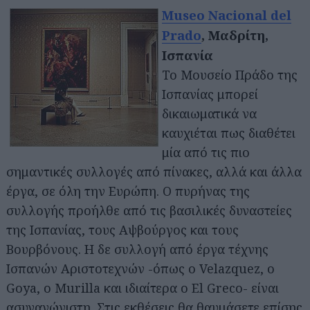
Museo Nacional del
Prado
, Μαδρίτη,
Ισπανία
Το Μουσείο Πράδο της
Ισπανίας μπορεί
δικαιωματικά να
καυχιέται πως διαθέτει
μία από τις πιο
σημαντικές συλλογές από πίνακες, αλλά και άλλα
έργα, σε όλη την Ευρώπη. Ο πυρήνας της
συλλογής προήλθε από τις βασιλικές δυναστείες
της Ισπανίας, τους Αψβούργος και τους
Βουρβόνους. Η δε συλλογή από έργα τέχνης
Ισπανών Αριστοτεχνών -όπως ο Velazquez, o
Goya, o Murilla και ιδιαίτερα ο El Greco- είναι
ασυναγώνιστη. Στις εκθέσεις θα θαυμάσετε επίσης