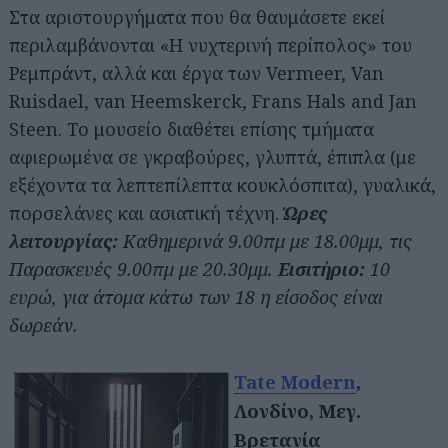
Στα αριστουργήματα που θα θαυμάσετε εκεί
περιλαμβάνονται «Η νυχτερινή περίπολος» του
Ρεμπράντ, αλλά και έργα των Vermeer, Van
Ruisdael, van Heemskerck, Frans Hals and Jan
Steen. Το μουσείο διαθέτει επίσης τμήματα
αφιερωμένα σε γκραβούρες, γλυπτά, έπιπλα (με
εξέχοντα τα λεπτεπίλεπτα κουκλόσπιτα), γυαλικά,
πορσελάνες και ασιατική τέχνη.
Ώρες
λειτουργίας:
Καθημερινά 9.00πμ με 18.00μμ, τις
Παρασκευές 9.00πμ με 20.30μμ.
Εισιτήριο:
10
ευρώ, για άτομα κάτω των 18 η είσοδος είναι
δωρεάν.
Tate Modern
,
Λονδίνο, Μεγ.
Βρετανία