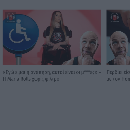
«Εγώ είμαι η ανάπηρη, αυτοί είναι οι μ***ες» –
Περδίκι εί
Η Maria Rolls χωρίς φίλτρο
με τον Ho