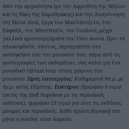
Από την αρχαιότητα (με την Αφροδίτη της Μήλου
και τη Νίκη της Σαμοθράκης) και την Αναγέννηση
(τη Μόνα Λίσα, έργα του Μικελάντζελο, του
Ραφαήλ, του Μποτιτσέλι, του Τισιάνο), μέχρι
γαλλικά αριστουργήματα του 19ου αιώνα. Πριν το
επισκεφθείτε, πάντως, περιηγηθείτε στο
εκπληκτικό site του μουσείου που, πέρα από τις
φωτογραφίες των εκθεμάτων, σας καλεί για ένα
μοναδικό virtual tour στους χώρους του
μουσείου.
Ώρες λειτουργίας:
Καθημερινά 9π.μ. με
6μ.μ. εκτός Πέμπτης.
Εισιτήριο:
Ημερήσιο 9 ευρώ
(εκτός της Hall Napoleon με τις περιοδικές
εκθέσεις), ημερήσιο 13 ευρώ για όλες τις εκθέσεις,
μόνιμες και περιοδικές. Κάθε πρώτη Κυριακή του
μήνα η είσοδος είναι δωρεάν.