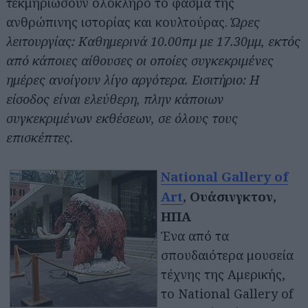
τεκμηριώσουν ολόκληρο το φάσμα της
ανθρώπινης ιστορίας και κουλτούρας.
Ώρες
λειτουργίας: Καθημερινά 10.00πμ με 17.30μμ, εκτός
από κάποιες αίθουσες οι οποίες συγκεκριμένες
ημέρες ανοίγουν λίγο αργότερα. Εισιτήριο: Η
είσοδος είναι ελεύθερη, πλην κάποιων
συγκεκριμένων εκθέσεων, σε όλους τους
επισκέπτες.
Αναζήτηση
για...
National Gallery of
Art
, Ουάσινγκτον,
ΗΠΑ
Ένα από τα
σπουδαιότερα μουσεία
τέχνης της Αμερικής,
το National Gallery of