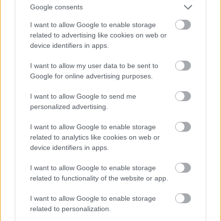
μοντέρνα τέχνη. Πολλοί, άλλωστε, είναι αυτοί
Google consents
που λαμβάνουν μέρος στις (εκπαιδευτικές)
I want to allow Google to enable storage
δραστηριότητες για γονείς, μαθητές και
related to advertising like cookies on web or
δασκάλους. Πρόκειται, δηλαδή, για έναν
device identifiers in apps.
πραγματικά ζωντανό οργανισμό.
Ώρες
I want to allow my user data to be sent to
λειτουργίας:
Σάββατο, Κυριακή, Δευτέρα και
Google for online advertising purposes.
Τετάρτη 10.30πμ με 5.30μμ, Παρασκευή 10.30πμ με
I want to allow Google to send me
8.00μμ, Τρίτη κλειστά.
Εισιτήριο:
Ημερήσιο για
personalized advertising.
ενήλικες 20 δολάρια, για ενήλικες άνω των 65 16
δολάρια, για μαθητές 12 δολάρια, για παιδιά κάτω
I want to allow Google to enable storage
related to analytics like cookies on web or
των 16 δωρεάν.
device identifiers in apps.
I want to allow Google to enable storage
Μουσεία του
related to functionality of the website or app.
Βατικανό – Sistine
Chapel
, Ρώμη, Ιταλία
I want to allow Google to enable storage
related to personalization.
Πρόκειται για το