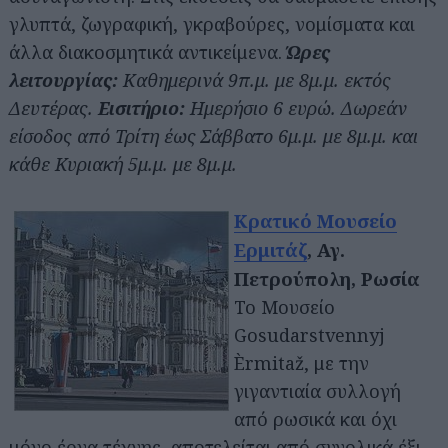
γλυπτά, ζωγραφική, γκραβούρες, νομίσματα και
άλλα διακοσμητικά αντικείμενα.
Ώρες
λειτουργίας:
Καθημερινά 9π.μ. με 8μ.μ. εκτός
Δευτέρας.
Εισιτήριο:
Ημερήσιο 6 ευρώ. Δωρεάν
είσοδος από Τρίτη έως Σάββατο 6μ.μ. με 8μ.μ. και
κάθε Κυριακή 5μ.μ. με 8μ.μ.
Κρατικό Μουσείο
Ερμιτάζ
, Αγ.
Πετρούπολη, Ρωσία
Το Μουσείο
Gosudarstvennyj
Èrmitaž, με την
γιγαντιαία συλλογή
από ρωσικά και όχι
μόνο έργα τέχνης, αποτελείται από συνολικά έξι