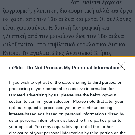
Art, εκθέτει έργα σε
ζωγραφική, γλυπτική, διακοσμητική αλλά και έργα
σε χαρτί από τον 13ο αιώνα και μετά. Οι συλλογές
είναι χωρισμένες: Η δυτική ζωγραφική και
γλυπτική από τον μεσαίωνα έως τον 18ο αιώνα
φιλοξενείται στο επιβλητικό νεοκλασικό Δυτικό
Κτίριο. Το αγαλματώδες Ανατολικό Κτίριο,
σχεδιασμένο από τον IM Pei, εκθέτει έργα
in2life -
Do Not Process My Personal Information
μοντέρνας τέχνης.
Ώρες λειτουργίας:
Δευτέρα με
Σάββατο από τις 10.00πμ έως τις 5.00μμ και
If you wish to opt-out of the sale, sharing to third parties, or
Κυριακή από τις 11.00πμ έως τις 6μμ.
Εισιτήριο:
Η
processing of your personal or sensitive information for
είσοδος είναι ελεύθερη.
targeted advertising by us, please use the below opt-out
section to confirm your selection. Please note that after your
opt-out request is processed you may continue seeing
ΜοΜΑ
, Νέα Υόρκη,
interest-based ads based on personal information utilized by
ΗΠΑ
us or personal information disclosed to third parties prior to
your opt-out. You may separately opt-out of the further
Το ΜοΜΑ ιδρύθηκε το
disclosure of your personal information by third parties on the