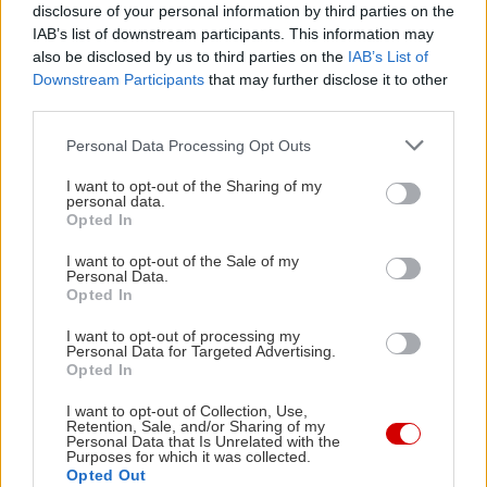
disclosure of your personal information by third parties on the
IAB’s list of downstream participants. This information may
also be disclosed by us to third parties on the
IAB’s List of
Downstream Participants
that may further disclose it to other
third parties.
Please note that this website/app uses one or more Google
Personal Data Processing Opt Outs
services and may gather and store information including but
not limited to your visit or usage behaviour. You may click to
I want to opt-out of the Sharing of my
personal data.
grant or deny consent to Google and its third-party tags to
Opted In
use your data for below specified purposes in below Google
consent section.
I want to opt-out of the Sale of my
Personal Data.
Opted In
I want to opt-out of processing my
Personal Data for Targeted Advertising.
Opted In
I want to opt-out of Collection, Use,
Retention, Sale, and/or Sharing of my
Personal Data that Is Unrelated with the
Purposes for which it was collected.
Opted Out