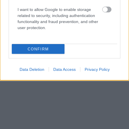
I want to allow Google to enable storage
related to security, including authentication
functionality and fraud prevention, and other
user protection.
CONFIRM
Δημιουργός Κουίζ
- παρέχεται από Riddle
Data Deletion
Data Access
Privacy Policy