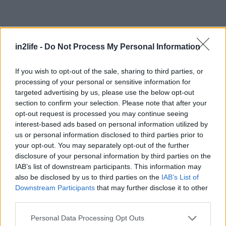
Αναζήτηση
για...
in2life -
Do Not Process My Personal Information
Ηρώ Κουνάδη
If you wish to opt-out of the sale, sharing to third parties, or
processing of your personal or sensitive information for
Rodian Amathus
,
Ιξιά, Ρόδος, τηλ.: 22410 89900
targeted advertising by us, please use the below opt-out
section to confirm your selection. Please note that after your
opt-out request is processed you may continue seeing
interest-based ads based on personal information utilized by
ΣΧΕΤΙΚΑ LINKS
us or personal information disclosed to third parties prior to
Το site του Rodian Amathus
your opt-out. You may separately opt-out of the further
disclosure of your personal information by third parties on the
IAB’s list of downstream participants. This information may
also be disclosed by us to third parties on the
IAB’s List of
Downstream Participants
that may further disclose it to other
third parties.
Please note that this website/app uses one or more Google
Personal Data Processing Opt Outs