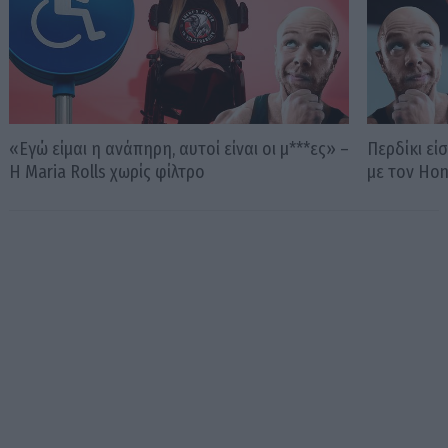
«Εγώ είμαι η ανάπηρη, αυτοί είναι οι μ***ες» –
Περδίκι εί
Η Maria Rolls χωρίς φίλτρο
με τον Ho