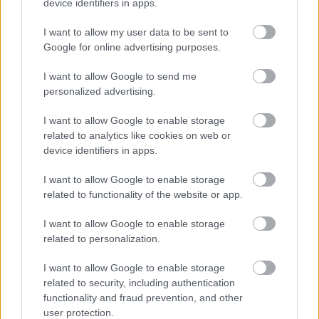
device identifiers in apps.
I want to allow my user data to be sent to
Google for online advertising purposes.
I want to allow Google to send me
personalized advertising.
I want to allow Google to enable storage
Δεν είναι μόνο ένα ακόμα γραφικό, κουκλίστικο
related to analytics like cookies on web or
device identifiers in apps.
χωριό της Κέρκυρας. Που είναι, και σίγουρα θα
περάσεις πολλή ώρα να χαζεύεις στην διαδρομή
I want to allow Google to enable storage
σου την αρχιτεκτονική και το πράσινο τριγύρω. Το
related to functionality of the website or app.
χωριό αυτό, όμως, είναι πλέον και σπίτι του
I want to allow Google to enable storage
Μουσείου Καποδίστρια, που περιλαμβάνει
related to personalization.
προσωπικά αντικείμενα και έπιπλα του πρώτου
I want to allow Google to enable storage
Κυβερνήτη της Ελλάδας, και είναι πραγματικά μια
related to security, including authentication
υπέροχη εμπειρία.
functionality and fraud prevention, and other
user protection.