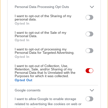
Πόρτο Τιμόνι, γύρω στα είκοσι λεπτά πεζοπορίας
Please note that this website/app uses one or more Google
μακριά. Και είναι μια πεζοπορία που προσφέρει κι
Personal Data Processing Opt Outs
services and may gather and store information including but
αυτή άφθονο θέαμα, με ερείπια μεσαιωνικών
not limited to your visit or usage behaviour. You may click to
I want to opt-out of the Sharing of my
personal data.
οχυρών και τη μικρή εκκλησία του Αγίου
grant or deny consent to Google and its third-party tags to
Opted In
use your data for below specified purposes in below Google
Στυλιανού, που βρίσκεται μέσα σε σπηλιά.
consent section.
I want to opt-out of the Sale of my
Personal Data.
Opted In
Εβροπούλοι
I want to opt-out of processing my
Personal Data for Targeted Advertising.
Opted In
I want to opt-out of Collection, Use,
Retention, Sale, and/or Sharing of my
Personal Data that Is Unrelated with the
Purposes for which it was collected.
Opted Out
Google consents
I want to allow Google to enable storage
related to advertising like cookies on web or