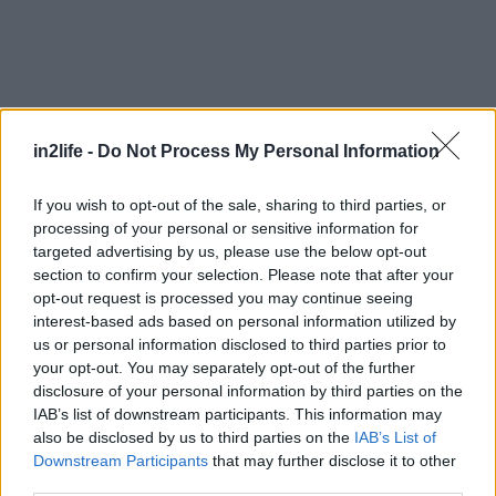
in2life -
Do Not Process My Personal Information
If you wish to opt-out of the sale, sharing to third parties, or
processing of your personal or sensitive information for
targeted advertising by us, please use the below opt-out
section to confirm your selection. Please note that after your
opt-out request is processed you may continue seeing
interest-based ads based on personal information utilized by
us or personal information disclosed to third parties prior to
your opt-out. You may separately opt-out of the further
Καλντερίμια γραφικά, πολύχρωμα σπιτάκια που
disclosure of your personal information by third parties on the
θα σε κάνουν να χαθείς για ώρες, κάνοντας
IAB’s list of downstream participants. This information may
κύκλους μέσα στην ομορφιά. Κάτω από τον
also be disclosed by us to third parties on the
IAB’s List of
Downstream Participants
that may further disclose it to other
Αφιώνα βρίσκεται η περίφημη διπλή παραλία
third parties.