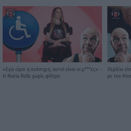
«Εγώ είμαι η ανάπηρη, αυτοί είναι οι μ***ες» –
Περδίκι εί
Η Maria Rolls χωρίς φίλτρο
με τον Ho