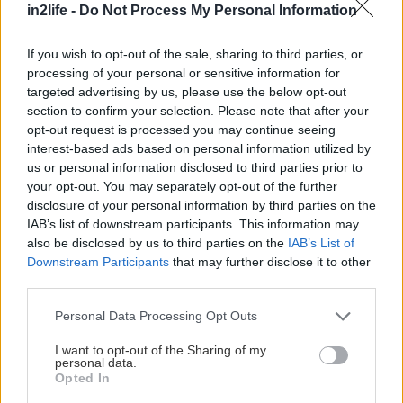
in2life -
Do Not Process My Personal Information
Στον Αλμυρό βρήκαμε την ωραιότερη παραλία
Τα πιο ωρα
της Μάνης
Πελοπόνν
If you wish to opt-out of the sale, sharing to third parties, or
processing of your personal or sensitive information for
targeted advertising by us, please use the below opt-out
section to confirm your selection. Please note that after your
PODCASTS
opt-out request is processed you may continue seeing
Αναζήτηση
για...
interest-based ads based on personal information utilized by
us or personal information disclosed to third parties prior to
your opt-out. You may separately opt-out of the further
disclosure of your personal information by third parties on the
IAB’s list of downstream participants. This information may
also be disclosed by us to third parties on the
IAB’s List of
Downstream Participants
that may further disclose it to other
third parties.
Please note that this website/app uses one or more Google
Personal Data Processing Opt Outs
services and may gather and store information including but
not limited to your visit or usage behaviour. You may click to
I want to opt-out of the Sharing of my
personal data.
grant or deny consent to Google and its third-party tags to
Opted In
use your data for below specified purposes in below Google
«Εγώ είμαι η ανάπηρη, αυτοί είναι οι μ***ες» –
Περδίκι εί