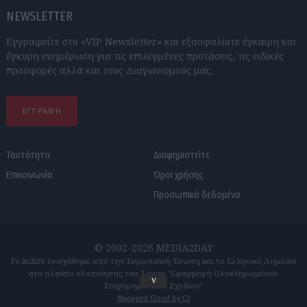
NEWSLETTER
Εγγραφείτε στο «VIP Newsletter» και εξασφαλίστε έγκαιρη και
έγκυρη ενημέρωση για τις επιλεγμένες προτάσεις, τις ειδικές
προσφορές αλλά και τους Διαγωνισμούς μας.
ΕΓΓΡΑΦΗ
Ταυτότητα
Διαφημιστείτε
Επικοινωνία
Όροι χρήσης
Προσωπικά δεδομένα
© 2002-2026 MEDIA2DAY
Το in2life ενισχύθηκε από την Ευρωπαϊκή Ένωση και το Ελληνικό Δημόσιο
στο πλαίσιο υλοποίησης του Έργου "Εφαρμογή Ολοκληρωμένου
v
Επιχειρηματικού Σχεδίου"
Managed Cloud by C2