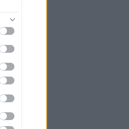
εξαιρετικά
τέιλ σαν αυτά
τεγάσεις σε
College έβαλαν
i College έχει
ειτονιά»: Η
 αλλά για να
ψηλά τραπέζια
ς παρέες,
απέδες που
τις λαχταριστές