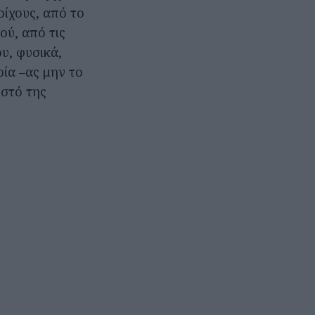
οίχους, από το
ού, από τις
υ, φυσικά,
οία –ας μην το
οστό της