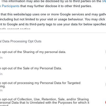
. This information may also be disclosed by us to third parties on the
IA
Participants
that may further disclose it to other third parties.
 that this website/app uses one or more Google services and may gath
including but not limited to your visit or usage behaviour. You may click 
 to Google and its third-party tags to use your data for below specifi
ogle consent section.
l Data Processing Opt Outs
o opt-out of the Sharing of my personal data.
In
o opt-out of the Sale of my Personal Data.
In
to opt-out of processing my Personal Data for Targeted
ing.
In
o opt-out of Collection, Use, Retention, Sale, and/or Sharing
ersonal Data that Is Unrelated with the Purposes for which it
lected.