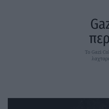
Gaz
περ
Το Gazi Co
λαχταρι