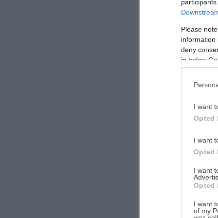
participants
Downstream 
Please note
information 
Αναζήτηση
deny consent
για...
in below Go
Persona
I want t
Opted 
I want t
Opted 
I want 
Advertis
Opted 
I want t
of my P
was col