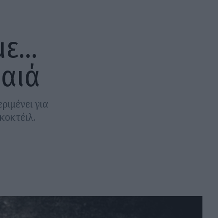
 με…
ραιά
ριμένει για
κοκτέιλ.