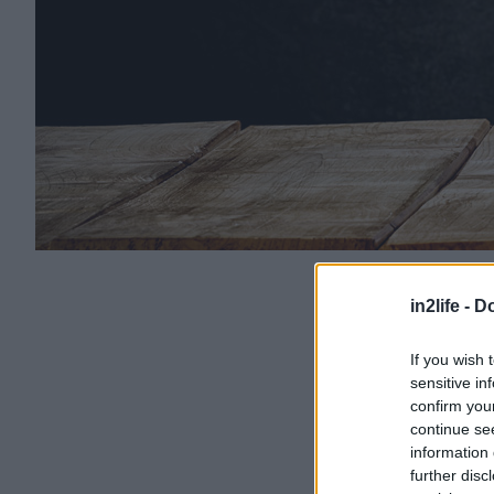
in2life -
Do
If you wish 
sensitive in
confirm you
continue se
information 
further disc