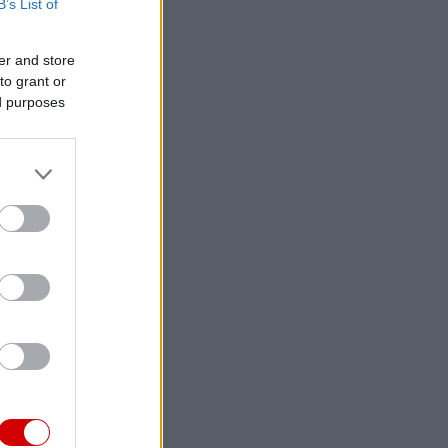
B’s List of
er and store
to grant or
ed purposes