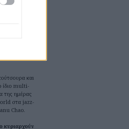
ογράφοι,
 από
εριά του bar
υάλινα βάζα
θα βρίσκαμε σε
κούτσουρα και
 ίδιο multi-
ρα της ημέρας
orld στα jazz-
Manu Chao.
ρο κυριαρχούν