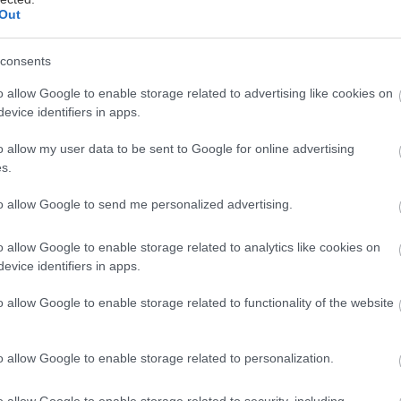
Out
νάδη
consents
 στοίχημα οι all day χώροι. Είναι, για την ακρίβεια, 
o allow Google to enable storage related to advertising like cookies on
evice identifiers in apps.
αφέρεις να συνδυάσεις καφέ με καλό φαγητό και κοκ
 σε ένα cocktail bar, και όλο αυτό το μείγμα να το σ
o allow my user data to be sent to Google for online advertising
εν θα θυμίζει εργοστάσιο. Οι δημιουργοί του Gazi 
s.
ο στοίχημα –και κατάφεραν να το κερδίσουν.
to allow Google to send me personalized advertising.
φωτεινό κτίριο του Πασαλιμανιού, το νεοαφιχθέν Gaz
o allow Google to enable storage related to analytics like cookies on
ι ώστε η κάθε του γωνιά να θυμίζει μια ξεχωριστή «γ
evice identifiers in apps.
ε τα μπουκάλια που αιωρούνται, όχι εν είδη ντεκόρ,
o allow Google to enable storage related to functionality of the website
αι όπως εάν στέκονταν απλώς επάνω στο μπαρ. Τα 
ύρω της, ο κοινόχρηστος πάγκος που αναμειγνύει τι
o allow Google to enable storage related to personalization.
νέες γνωριμίες, τα χαμηλά τραπεζάκια με τους καν
μικρότερες παρέες απέναντι, οι μεγάλες βιτρίνες με 
o allow Google to enable storage related to security, including