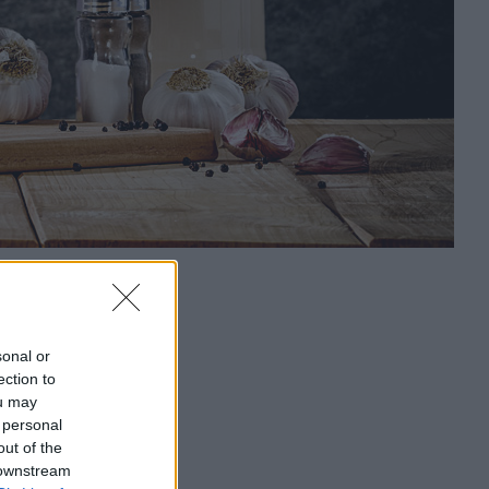
sonal or
ection to
ou may
 personal
out of the
 downstream