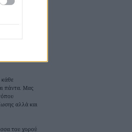
δωρεάν.
Μαζί; Ή μόνοι;
υζήτηση για την
φή της
χνική
σίαση του
υ κάθε
ι πάντα. Μας
 τόπου
ίωσης αλλά και
ώσσα του χορού