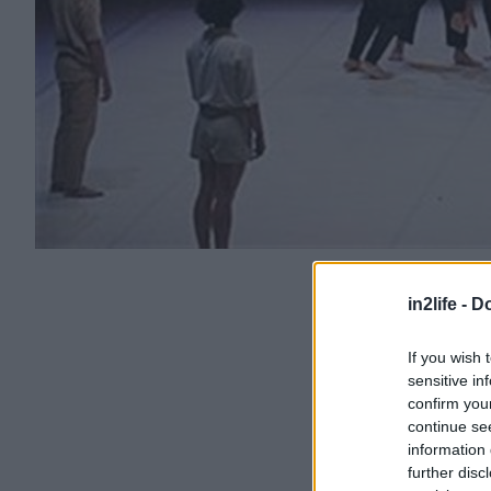
in2life -
Do
If you wish 
sensitive in
confirm you
continue se
information 
further disc