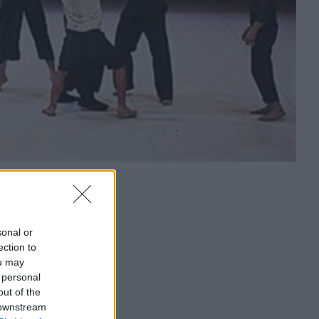
sonal or
ection to
ou may
 personal
out of the
 downstream