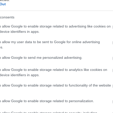
Out
αγωγές, 18 ξένες ομάδες από τις οποίες οι 14 έρχο
consents
δα, τρεις παγκόσμιες πρεμιέρες, νέες συνεργασίες κ
ρόγραμμα για επαγγελματίες αλλά και για τους κατοί
o allow Google to enable storage related to advertising like cookies on
evice identifiers in apps.
αι τα κύρια χαρακτηριστικά του 27ου Διεθνούς Φεστ
υ θα πραγματοποιηθεί φέτος
από τις 16 έως τις 25 
o allow my user data to be sent to Google for online advertising
s.
ούπερ επιτυχημένη διοργάνωση το 2020, όπου έγινε
to allow Google to send me personalized advertising.
βάλ παγκοσμίως που κατάφερε όχι μόνο να μην αναβ
 από την Ελλάδα και το εξωτερικό στο υπέροχο Κάσ
o allow Google to enable storage related to analytics like cookies on
 να παρακολουθήσει τις παραστάσεις ζωντανά, το Φ
evice identifiers in apps.
μα πιο μεγάλο, ακόμα πιο γεμάτο, ακόμα πιο κεφάτο
o allow Google to enable storage related to functionality of the website
με παραστάσεις τόσο στο μαγευτικό Αμφιθέατρο 
o allow Google to enable storage related to personalization.
Κεντρική Σκηνή του Μεγάρου Χορού Καλαμάτας
, 
ηνή του Μεγάρου Χορού και βέβαια στην Κεντρική Π
o allow Google to enable storage related to security, including