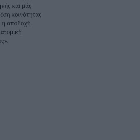
ηνής και μάς
χέση κοινότητας
ι η αποδοχή.
 ατομική
ες».