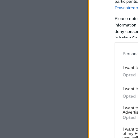
participants
Downstream 
Please note
information 
Αναζήτηση
deny consent
για...
in below Go
Persona
I want t
Opted 
I want t
Opted 
I want 
Advertis
Opted 
I want t
of my P
was col