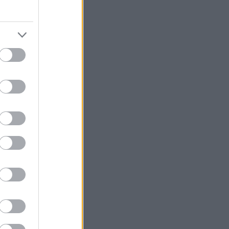
νται για πρώτη
αι ένα πλούσιο
κους της
ιβάλ Χορού
Ιουλίου.
 ένα από τα
ληθεί, αλλά και
τρο της
εστιβάλ φέτος
.
του Κάστρου,
στην
λατεία της