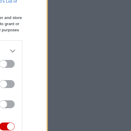
B’s List of
er and store
to grant or
ed purposes