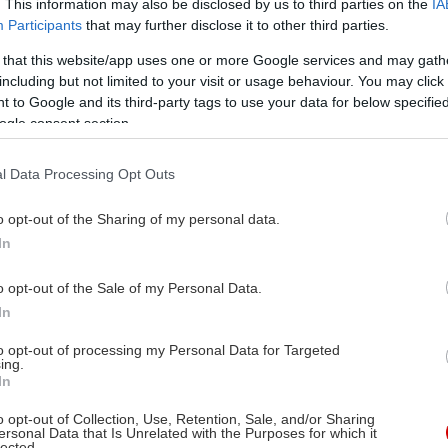
. This information may also be disclosed by us to third parties on the
IA
Participants
that may further disclose it to other third parties.
 that this website/app uses one or more Google services and may gath
including but not limited to your visit or usage behaviour. You may click 
 to Google and its third-party tags to use your data for below specifi
ogle consent section.
l Data Processing Opt Outs
o opt-out of the Sharing of my personal data.
In
o opt-out of the Sale of my Personal Data.
In
to opt-out of processing my Personal Data for Targeted
ing.
In
o opt-out of Collection, Use, Retention, Sale, and/or Sharing
ersonal Data that Is Unrelated with the Purposes for which it
lected.