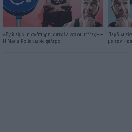
«Εγώ είμαι η ανάπηρη, αυτοί είναι οι μ***ες» –
Περδίκι εί
Η Maria Rolls χωρίς φίλτρο
με τον Ho