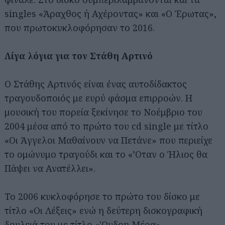
singles «Άραχθος ή Αχέροντας» και «Ο Έρωτας»,
που πρωτοκυκλοφόρησαν το 2016.
Λίγα λόγια για τον Στάθη Αρτινό
Ο Στάθης Αρτινός είναι ένας αυτοδίδακτος
τραγουδοποιός με ευρύ φάσμα επιρροών. Η
μουσική του πορεία ξεκίνησε το Νοέμβριο του
2004 μέσα από το πρώτο του cd single με τίτλο
«Οι Άγγελοι Μαθαίνουν να Πετάνε» που περιείχε
το ομώνυμο τραγούδι και το «’Οταν ο Ήλιος θα
Πάψει να Ανατέλλει».
To 2006 κυκλοφόρησε το πρώτο του δίσκο με
τίτλο «Οι Λέξεις» ενώ η δεύτερη δισκογραφική
δουλειά του με τίτλο «'Ογδοη Μέρα»