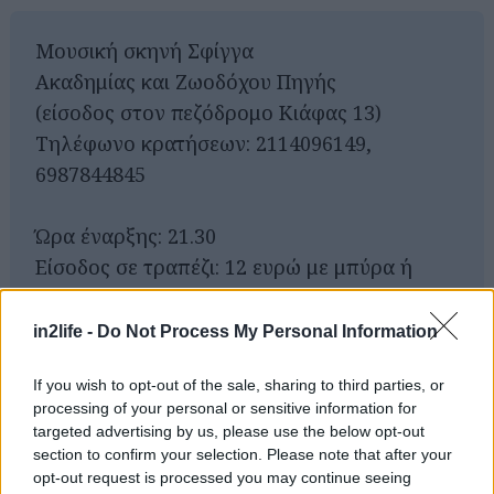
Μουσική σκηνή Σφίγγα
Ακαδημίας και Ζωοδόχου Πηγής
(είσοδος στον πεζόδρομο Κιάφας 13)
Τηλέφωνο κρατήσεων: 2114096149,
6987844845
Ώρα έναρξης: 21.30
Είσοδος σε τραπέζι: 12 ευρώ με μπύρα ή
Αναζήτηση
για...
κρασί
in2life -
Do Not Process My Personal Information
If you wish to opt-out of the sale, sharing to third parties, or
processing of your personal or sensitive information for
targeted advertising by us, please use the below opt-out
section to confirm your selection. Please note that after your
opt-out request is processed you may continue seeing