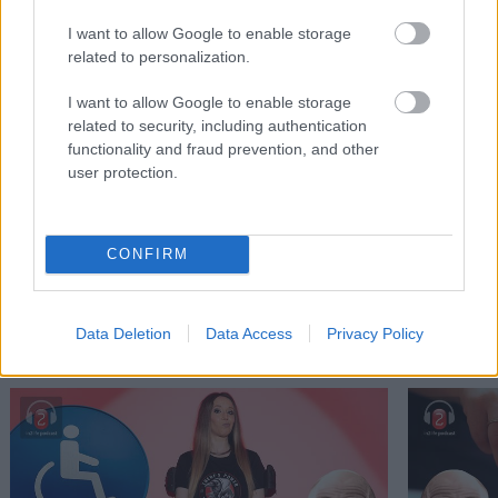
I want to allow Google to enable storage
related to personalization.
I want to allow Google to enable storage
related to security, including authentication
functionality and fraud prevention, and other
Ο Σπύρος Γραμμένος στην Τεχνόπολη του
Σάκης Φράγ
user protection.
Δήμου Αθηναίων
σταθερός m
CONFIRM
PODCASTS
Data Deletion
Data Access
Privacy Policy