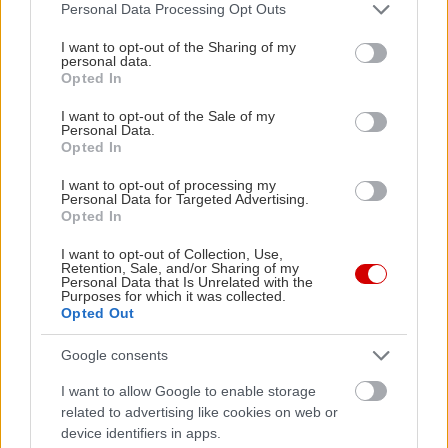
Please note that this website/app uses one or more Google
Personal Data Processing Opt Outs
services and may gather and store information including but
not limited to your visit or usage behaviour. You may click to
I want to opt-out of the Sharing of my
personal data.
grant or deny consent to Google and its third-party tags to
Opted In
use your data for below specified purposes in below Google
consent section.
I want to opt-out of the Sale of my
Personal Data.
Opted In
I want to opt-out of processing my
Personal Data for Targeted Advertising.
Opted In
Ο Σπύρος Γραμμένος στην Τεχνόπολη του
Σάκης Φράγ
Δήμου Αθηναίων
σταθερός m
I want to opt-out of Collection, Use,
Retention, Sale, and/or Sharing of my
Personal Data that Is Unrelated with the
Purposes for which it was collected.
Opted Out
PODCASTS
Google consents
I want to allow Google to enable storage
related to advertising like cookies on web or
device identifiers in apps.