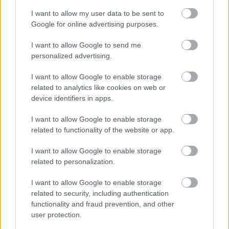
I want to allow my user data to be sent to
Google for online advertising purposes.
I want to allow Google to send me
personalized advertising.
I want to allow Google to enable storage
related to analytics like cookies on web or
device identifiers in apps.
«Εγώ είμαι η ανάπηρη, αυτοί είναι οι μ***ες» –
Περδίκι εί
Η Maria Rolls χωρίς φίλτρο
με τον Ho
I want to allow Google to enable storage
related to functionality of the website or app.
I want to allow Google to enable storage
related to personalization.
I want to allow Google to enable storage
related to security, including authentication
functionality and fraud prevention, and other
user protection.