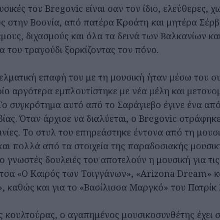
ουσικές του Bregovic είναι σαν τον ίδιο, ελεύθερες, χ
ος στην Βοσνία, από πατέρα Κροάτη και μητέρα Σέρβ
μους, διχασμούς και όλα τα δεινά των Βαλκανίων κα
α του τραγούδι ξορκίζοντας τον πόνο.
λματική επαφή του με τη μουσική ήταν μέσω του σ
οίο αργότερα εμπλουτίστηκε με νέα μέλη και μετονο
Το συγκρότημα αυτό από το Σαράγιεβο έγινε ένα απ
βίας. Όταν άρχισε να διαλύεται, ο Bregovic στράφηκ
αινίες. Το στυλ του επηρεάστηκε έντονα από τη μουσ
και πολλά από τα στοιχεία της παραδοσιακής μουσικ
ιο γνωστές δουλειές του αποτελούν η μουσική για τις
τσα «Ο Καιρός των Τσιγγάνων», «Arizona Dream» κ
 καθώς και για το «Βασίλισσα Μαργκό» του Πατρίκ 
 κουλτούρας, ο αγαπημένος μουσικοσυνθέτης έχει σ