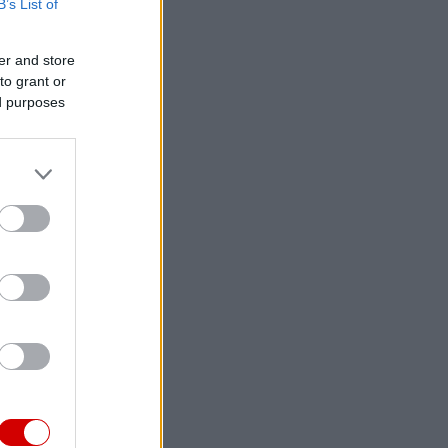
B’s List of
er and store
to grant or
ed purposes