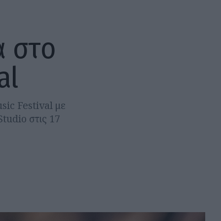
α στο
al
ic Festival με
tudio στις 17