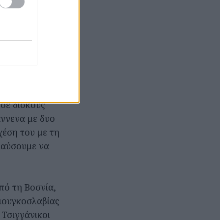
τούν επιτυχίες
θώς και
ολές η Γιώτα
govic
ικό κοινό σε
σε δίσκους
άννενα με δυο
χέση του με τη
λαύσουμε να
πό τη Βοσνία,
Γιουγκοσλαβίας
 Τσιγγάνικοι