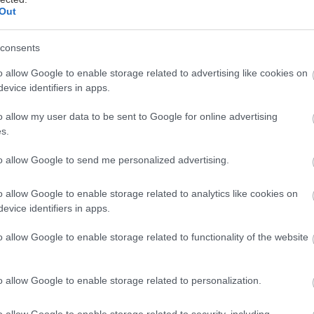
Out
consents
η, που ξεπερνά τα τετριμμένα και φιλοδοξεί να φέρε
λλιτέχνες από όλο τον κόσμο, κάνει το Athens Musi
o allow Google to enable storage related to advertising like cookies on
evice identifiers in apps.
ένα φεστιβάλ-σημείο συνάντησης κορυφαίων ονομάτ
o allow my user data to be sent to Google for online advertising
της παγκόσμιας μουσικής σκηνής, σε επί σκηνής συνε
s.
ται δύο φορές τον μήνα, από τον Δεκέμβριο του 20
to allow Google to send me personalized advertising.
7.
o allow Google to enable storage related to analytics like cookies on
κλημένος του
Athens Music Festival
είναι o διεθ
evice identifiers in apps.
υνθέτης που μας συγκίνησε με τις πανέμορφες κιν
o allow Google to enable storage related to functionality of the website
ο
Goran Bregovic.
Το Σάββατο 17 Δεκεμβρίου θα μοι
ξαιρετική ερμηνεύτρια
Γιώτα Νέγκα,
στο Διογένης St
o allow Google to enable storage related to personalization.
ινήσει με μία προσωπική συναυλία της Γιώτας Νέγκα
o allow Google to enable storage related to security, including