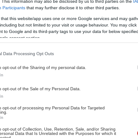
. This information may also be disclosed by us to third parties on the
IA
Participants
that may further disclose it to other third parties.
 that this website/app uses one or more Google services and may gath
including but not limited to your visit or usage behaviour. You may click 
 to Google and its third-party tags to use your data for below specifi
ogle consent section.
l Data Processing Opt Outs
o opt-out of the Sharing of my personal data.
In
o opt-out of the Sale of my Personal Data.
In
to opt-out of processing my Personal Data for Targeted
ing.
In
o opt-out of Collection, Use, Retention, Sale, and/or Sharing
ersonal Data that Is Unrelated with the Purposes for which it
lected.