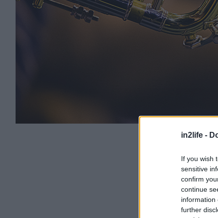
in2life -
Do
If you wish 
sensitive in
confirm you
continue se
information 
further disc