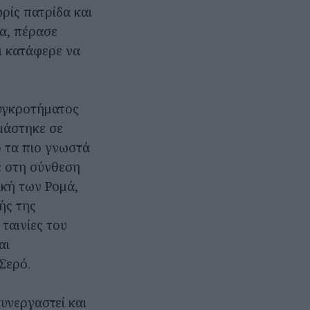
ωρίς πατρίδα και
α, πέρασε
ι κατάφερε να
υγκροτήματος
μάστηκε σε
ό τα πιο γνωστά
ε στη σύνθεση
ική των Ρομά,
ής της
 ταινίες του
αι
Σερό.
υνεργαστεί και