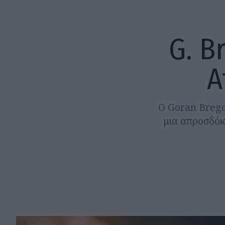
G. B
A
Ο Goran Brego
μια απροσδόκ