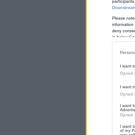
participants
Downstream 
Please note
information 
Αναζήτηση
deny consent
για...
in below Go
Persona
I want t
Opted 
I want t
Opted 
I want 
Advertis
Opted 
I want t
of my P
was col