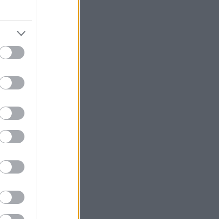
ι κοντά
c Festival.
ων της
ργασίες που θα
16 ως τον
νούς φήμης
ηματογραφικές
ραστεί τη
udio.
 με ειδικά