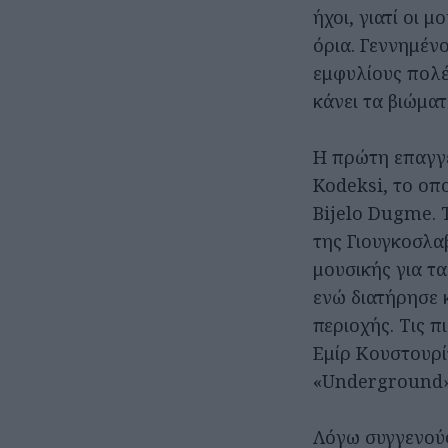
ήχοι, γιατί οι μ
όρια. Γεννημέν
εμφυλίους πολέ
κάνει τα βιώματ
Η πρώτη επαγγε
Kodeksi, το οπ
Bijelo Dugme. 
της Γιουγκοσλα
μουσικής για τ
ενώ διατήρησε 
περιοχής. Τις π
Εμίρ Κουστουρί
«Underground»,
Λόγω συγγενούς