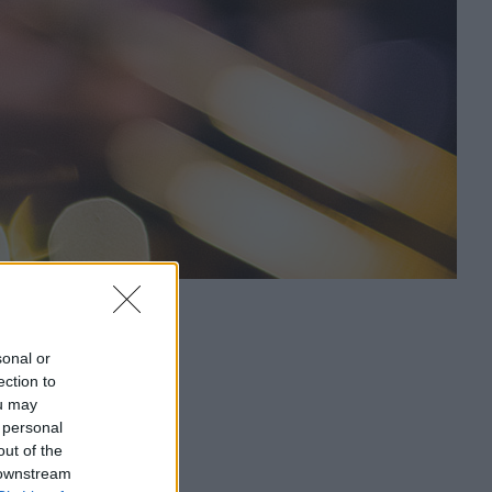
sonal or
ection to
ou may
 personal
out of the
 downstream