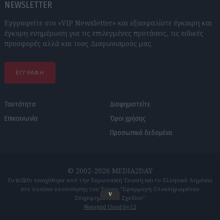
NEWSLETTER
Εγγραφείτε στο «VIP Newsletter» και εξασφαλίστε έγκαιρη και
έγκυρη ενημέρωση για τις επιλεγμένες προτάσεις, τις ειδικές
προσφορές αλλά και τους Διαγωνισμούς μας.
ΕΓΓΡΑΦΗ
Ταυτότητα
Διαφημιστείτε
Επικοινωνία
Όροι χρήσης
Προσωπικά δεδομένα
© 2002-2026 MEDIA2DAY
Το in2life ενισχύθηκε από την Ευρωπαϊκή Ένωση και το Ελληνικό Δημόσιο
στο πλαίσιο υλοποίησης του Έργου "Εφαρμογή Ολοκληρωμένου
v
Επιχειρηματικού Σχεδίου"
Managed Cloud by C2