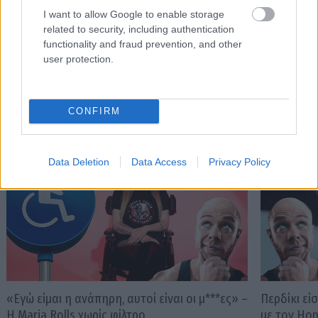
Ο Σπύρος Γραμμένος στην Τεχνόπολη του
Σάκης Φράγ
I want to allow Google to enable storage
Δήμου Αθηναίων
σταθερός m
related to security, including authentication
functionality and fraud prevention, and other
user protection.
PODCASTS
CONFIRM
Data Deletion
Data Access
Privacy Policy
«Εγώ είμαι η ανάπηρη, αυτοί είναι οι μ***ες» –
Περδίκι εί
Η Maria Rolls χωρίς φίλτρο
με τον Ho