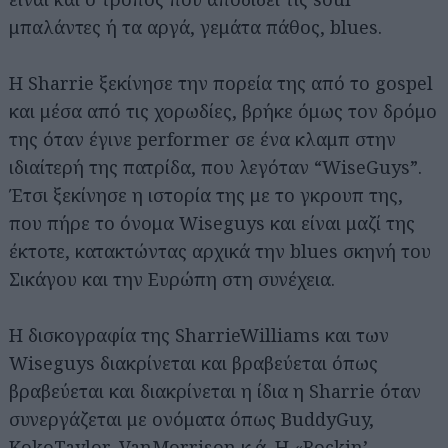
μπαλάντες ή τα αργά, γεμάτα πάθος, blues.
Η Sharrie ξεκίνησε την πορεία της από το gospel
και μέσα από τις χορωδίες, βρήκε όμως τον δρόμο
της όταν έγινε performer σε ένα κλαμπ στην
ιδιαίτερή της πατρίδα, που λεγόταν “WiseGuys”.
Έτσι ξεκίνησε η ιστορία της με το γκρουπ της,
που πήρε το όνομα Wiseguys και είναι μαζί της
έκτοτε, κατακτώντας αρχικά την blues σκηνή του
Σικάγου και την Ευρώπη στη συνέχεια.
Η δισκογραφία της SharrieWilliams και των
Wiseguys διακρίνεται και βραβεύεται όπως
βραβεύεται και διακρίνεται η ίδια η Sharrie όταν
συνεργάζεται με ονόματα όπως BuddyGuy,
KokoTaylor, VanMorrison κ.ά. Η «Rockin’