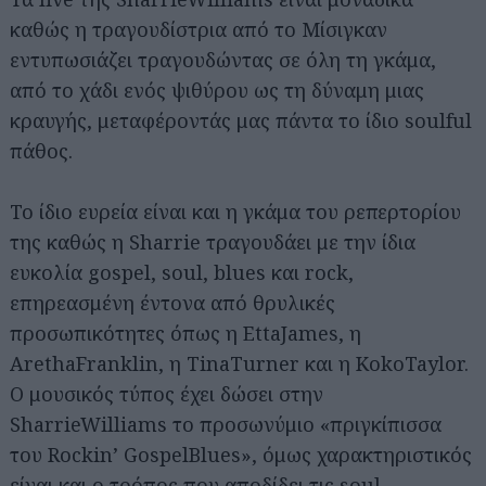
καθώς η τραγουδίστρια από το Μίσιγκαν
εντυπωσιάζει τραγουδώντας σε όλη τη γκάμα,
από το χάδι ενός ψιθύρου ως τη δύναμη μιας
κραυγής, μεταφέροντάς μας πάντα το ίδιο soulful
πάθος.
Το ίδιο ευρεία είναι και η γκάμα του ρεπερτορίου
της καθώς η Sharrie τραγουδάει με την ίδια
ευκολία gospel, soul, blues και rock,
επηρεασμένη έντονα από θρυλικές
προσωπικότητες όπως η EttaJames, η
ArethaFranklin, η TinaTurner και η KokoTaylor.
Ο μουσικός τύπος έχει δώσει στην
SharrieWilliams το προσωνύμιο «πριγκίπισσα
του Rockin’ GospelBlues», όμως χαρακτηριστικός
είναι και ο τρόπος που αποδίδει τις soul