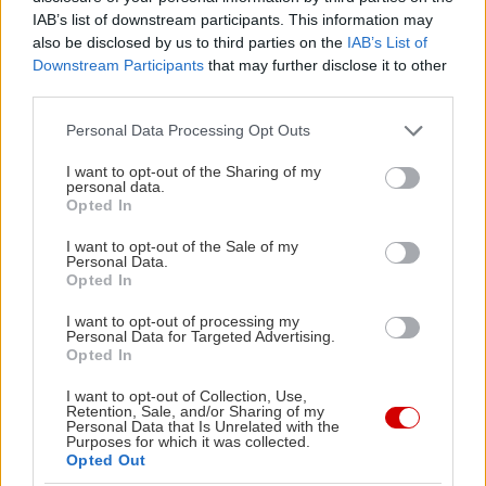
IAB’s list of downstream participants. This information may
also be disclosed by us to third parties on the
IAB’s List of
Downstream Participants
that may further disclose it to other
third parties.
Please note that this website/app uses one or more Google
Personal Data Processing Opt Outs
services and may gather and store information including but
not limited to your visit or usage behaviour. You may click to
I want to opt-out of the Sharing of my
personal data.
grant or deny consent to Google and its third-party tags to
Opted In
use your data for below specified purposes in below Google
consent section.
I want to opt-out of the Sale of my
Personal Data.
Opted In
I want to opt-out of processing my
Personal Data for Targeted Advertising.
Opted In
I want to opt-out of Collection, Use,
Retention, Sale, and/or Sharing of my
Personal Data that Is Unrelated with the
Purposes for which it was collected.
Opted Out