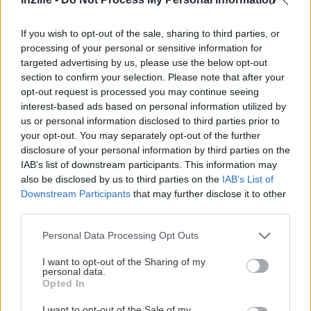
If you wish to opt-out of the sale, sharing to third parties, or
Αναζήτηση
processing of your personal or sensitive information for
για...
targeted advertising by us, please use the below opt-out
section to confirm your selection. Please note that after your
opt-out request is processed you may continue seeing
Διαβάστε επίσης
interest-based ads based on personal information utilized by
us or personal information disclosed to third parties prior to
your opt-out. You may separately opt-out of the further
disclosure of your personal information by third parties on the
IAB’s list of downstream participants. This information may
also be disclosed by us to third parties on the
IAB’s List of
Downstream Participants
that may further disclose it to other
third parties.
Please note that this website/app uses one or more Google
Personal Data Processing Opt Outs
services and may gather and store information including but
not limited to your visit or usage behaviour. You may click to
I want to opt-out of the Sharing of my
personal data.
grant or deny consent to Google and its third-party tags to
Opted In
use your data for below specified purposes in below Google
consent section.
Ο Σπύρος Γραμμένος στην Τεχνόπολη του
Σάκης Φράγ
I want to opt-out of the Sale of my