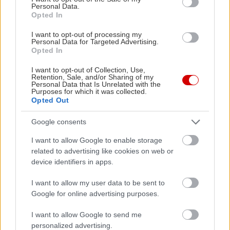
Personal Data.
Δήμου Αθηναίων
σταθερός m
Opted In
I want to opt-out of processing my
Personal Data for Targeted Advertising.
Opted In
PODCASTS
I want to opt-out of Collection, Use,
Retention, Sale, and/or Sharing of my
Personal Data that Is Unrelated with the
Purposes for which it was collected.
Opted Out
Google consents
I want to allow Google to enable storage
related to advertising like cookies on web or
device identifiers in apps.
I want to allow my user data to be sent to
Google for online advertising purposes.
«Εγώ είμαι η ανάπηρη, αυτοί είναι οι μ***ες» –
Περδίκι εί
I want to allow Google to send me
Η Maria Rolls χωρίς φίλτρο
με τον Ho
personalized advertising.