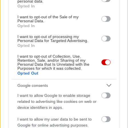
personal data.
grant or deny consent to Google and its third-party tags to
Opted In
use your data for below specified purposes in below Google
consent section.
I want to opt-out of the Sale of my
Personal Data.
Opted In
I want to opt-out of processing my
Personal Data for Targeted Advertising.
Opted In
I want to opt-out of Collection, Use,
Retention, Sale, and/or Sharing of my
Personal Data that Is Unrelated with the
Purposes for which it was collected.
Opted Out
Google consents
I want to allow Google to enable storage
Θα είναι μια ωραία εμπειρία. Θα είναι το τέλος της
related to advertising like cookies on web or
περιοδείας μου για κάποιους μήνες. Επομένως
device identifiers in apps.
όλοι θα τα δώσουμε όλα και θα παρτάρουμε! Το
I want to allow my user data to be sent to
σόου θα είναι πολύ δυνατό. Θα είναι ένα
Google for online advertising purposes.