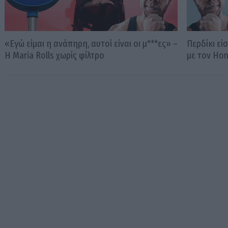
«Εγώ είμαι η ανάπηρη, αυτοί είναι οι μ***ες» –
Περδίκι εί
Η Maria Rolls χωρίς φίλτρο
με τον Ho