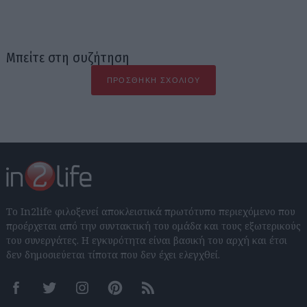
Μπείτε στη συζήτηση
ΠΡΟΣΘΉΚΗ ΣΧΟΛΊΟΥ
Το In2life φιλοξενεί αποκλειστικά πρωτότυπο περιεχόμενο που
προέρχεται από την συντακτική του ομάδα και τους εξωτερικούς
του συνεργάτες. Η εγκυρότητα είναι βασική του αρχή και έτσι
δεν δημοσιεύεται τίποτα που δεν έχει ελεγχθεί.
Facebook
Twitter
Instagram
Pinterest
RSS feeds