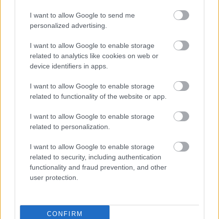
συναισθηματικό ταξίδι με ωραία vibes και μπόλικη
I want to allow Google to send me
καλή ενέργεια.
personalized advertising.
Μελλοντικά σχέδια;
I want to allow Google to enable storage
related to analytics like cookies on web or
device identifiers in apps.
Θα πάω διακοπές τον Ιανουάριο, και μετά θα
ταξιδέψω στις ΗΠΑ για την κυκλοφορία του
I want to allow Google to enable storage
related to functionality of the website or app.
“Reason”.
I want to allow Google to enable storage
related to personalization.
I want to allow Google to enable storage
related to security, including authentication
functionality and fraud prevention, and other
user protection.
CONFIRM