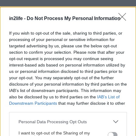
Αρχαία όμορφα κτίρια, μεγάλη ιστορία, και ένα
in2life -
Do Not Process My Personal Information
πανέμορφο μέρος για να ζεις.
If you wish to opt-out of the sale, sharing to third parties, or
Τραγούδια που έχεις συνδέσει με την Ελλάδα;
processing of your personal or sensitive information for
targeted advertising by us, please use the below opt-out
section to confirm your selection. Please note that after your
Δεν έχω κάποιο τραγούδι στο μυαλό μου.
opt-out request is processed you may continue seeing
Περισσότερο τη φέτα, τις διακοπές, τον ήλιο…
interest-based ads based on personal information utilized by
Κρίμα που τώρα είναι δύσκολα τα πράγματα με
us or personal information disclosed to third parties prior to
your opt-out. You may separately opt-out of the further
την οικονομία, ελπίζω όλα να πάνε καλά. Ο
disclosure of your personal information by third parties on the
χρόνος θα τα φτιάξει όλα πιστεύω.
IAB’s list of downstream participants. This information may
also be disclosed by us to third parties on the
IAB’s List of
Downstream Participants
that may further disclose it to other
Τι να περιμένουμε από την εμφάνισή στου στο
third parties.
Fuzz;
Please note that this website/app uses one or more Google
Personal Data Processing Opt Outs
services and may gather and store information including but
not limited to your visit or usage behaviour. You may click to
I want to opt-out of the Sharing of my