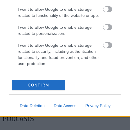
I want to allow Google to enable storage
related to functionality of the website or app.
I want to allow Google to enable storage
related to personalization.
I want to allow Google to enable storage
related to security, including authentication
functionality and fraud prevention, and other
user protection.
Ο Σπύρος Γραμμένος στην Τεχνόπολη του
Σάκης Φράγ
CONFIRM
Δήμου Αθηναίων
σταθερός m
Data Deletion
Data Access
Privacy Policy
PODCASTS