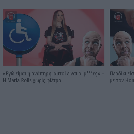
«Εγώ είμαι η ανάπηρη, αυτοί είναι οι μ***ες» –
Περδίκι εί
Η Maria Rolls χωρίς φίλτρο
με τον Ho