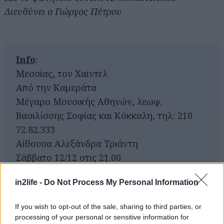
Διευθύνει ο Γιώργος Πέτρου
Info
:
Μεσσίας, του Χαίντελ
Από την Καμεράτα
Μέγαρο Μουσικής Αθηνών, λεωφ.
Βασιλίσσης Σοφίας και Κόκκαλη, τηλ: 210
72.82.333
Αίθουσα Αλεξάνδρα Τριάντη
Αναζήτηση
Σάββατο 12/12 στις 21.00
για...
Εισιτήρια: 14€, 25€, 35€, 50€, ειδικές τιμές
in2life -
Do Not Process My Personal Information
7,50€ (φοιτητές, νέοι,άνεργοι, ΑΜΕΑ) και
9,50€ (65+ και πολύτεκνοι)
If you wish to opt-out of the sale, sharing to third parties, or
processing of your personal or sensitive information for