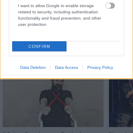
I want to allow Google to enable storage
related to security, including authentication
functionality and fraud prevention, and other
user protection.
CONFIRM
Διαβάστε επίσης
Data Deletion
Data Access
Privacy Policy