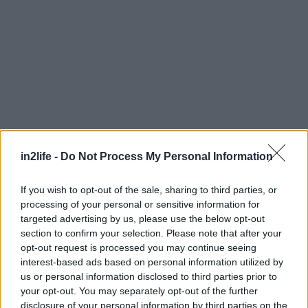
Αναζήτηση
για...
Και το ταξίδι δεν σταματά εκεί, καθώς ο δίσκος
μετρά δέκα τέσσερα τραγούδια, ερμηνευμένα με
in2life -
Do Not Process My Personal Information
πολύ μεράκι και συναίσθημα από τον Μίλτο
If you wish to opt-out of the sale, sharing to third parties, or
Πασχαλίδη, η χροιά της φωνής του οποίου
processing of your personal or sensitive information for
αναδύει άρωμα ταξιδευτή που αγάπησε το μέρος
targeted advertising by us, please use the below opt-out
όπου έζησε. Ο δίσκος σου αφήνει ένα γλυκόπικρο
section to confirm your selection. Please note that after your
opt-out request is processed you may continue seeing
άρωμα νοσταλγίας και μία ανάγκη να ταξιδέψεις
interest-based ads based on personal information utilized by
στην Κρήτη, όπως τη διηγήθηκε ο Καλαματιανός
us or personal information disclosed to third parties prior to
τραγουδοποιός.
your opt-out. You may separately opt-out of the further
disclosure of your personal information by third parties on the