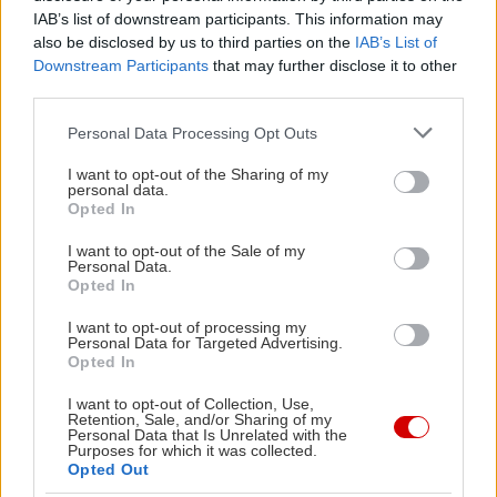
IAB’s list of downstream participants. This information may
ΕΜΙ 2010
also be disclosed by us to third parties on the
IAB’s List of
Downstream Participants
that may further disclose it to other
third parties.
ΣΧΕΤΙΚΑ LINKS
Please note that this website/app uses one or more Google
Personal Data Processing Opt Outs
Η ιστοσελίδα του Μίλτου Πασχαλίδη
services and may gather and store information including but
not limited to your visit or usage behaviour. You may click to
I want to opt-out of the Sharing of my
personal data.
grant or deny consent to Google and its third-party tags to
Opted In
use your data for below specified purposes in below Google
consent section.
I want to opt-out of the Sale of my
Personal Data.
Opted In
I want to opt-out of processing my
Personal Data for Targeted Advertising.
Opted In
I want to opt-out of Collection, Use,
Retention, Sale, and/or Sharing of my
Personal Data that Is Unrelated with the
Purposes for which it was collected.
Opted Out