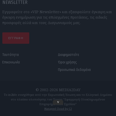
NEWSLETTER
Εγγραφείτε στο «VIP Newsletter» και εξασφαλίστε έγκαιρη και
έγκυρη ενημέρωση για τις επιλεγμένες προτάσεις, τις ειδικές
προσφορές αλλά και τους Διαγωνισμούς μας.
ΕΓΓΡΑΦΗ
Ταυτότητα
Διαφημιστείτε
Επικοινωνία
Όροι χρήσης
Προσωπικά δεδομένα
© 2002-2026 MEDIA2DAY
Το in2life ενισχύθηκε από την Ευρωπαϊκή Ένωση και το Ελληνικό Δημόσιο
στο πλαίσιο υλοποίησης του Έργου "Εφαρμογή Ολοκληρωμένου
v
Επιχειρηματικού Σχεδίου"
Managed Cloud by C2