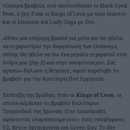
τέσσερα βραβεία, ενώ ακολούθησαν οι Black Eyed
Peas, o Jay-Z και οι Kings of Leon με τρία έκαστος
και οι Eminem και Lady Gaga με δύο.
«Ήταν μια υπέροχη βραδιά για μένα και θα ήθελα
να ευχαριστήσω την διοργάνωση των Grammys,
επίσης θα ήθελα να πω ένα μεγάλο ευχαριστώ στον
άνδρα μου (Jay-Z) και στην οικογένεια μου. Σας
αγαπώ»
δήλωσε η Beyonce, αφού παρέλαβε το
βραβείο για την Καλύτερη Ποπ Ερμηνεία.
Έκπληξη της βραδιάς ήταν οι
Kings of Leon
, οι
οποίοι κέρδισαν το βραβείο Καλύτερου
Τραγουδιού της Χρονιάς (Use Somebody),
αφήνοντας «παραπονεμένους» τους υποψήφιους
U2, Bruce Springsteen και Green Day. Το ίδιο