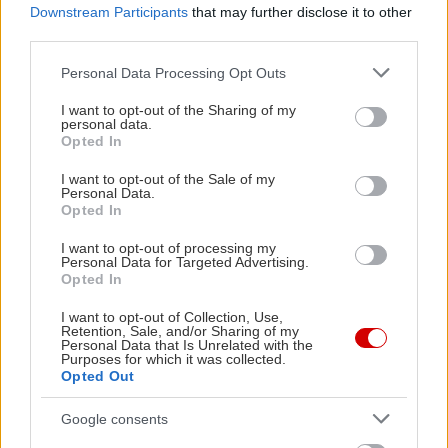
Downstream Participants
that may further disclose it to other
third parties.
Please note that this website/app uses one or more Google
Personal Data Processing Opt Outs
services and may gather and store information including but
not limited to your visit or usage behaviour. You may click to
I want to opt-out of the Sharing of my
personal data.
grant or deny consent to Google and its third-party tags to
Opted In
use your data for below specified purposes in below Google
consent section.
I want to opt-out of the Sale of my
Personal Data.
Opted In
I want to opt-out of processing my
Personal Data for Targeted Advertising.
Opted In
I want to opt-out of Collection, Use,
Retention, Sale, and/or Sharing of my
Personal Data that Is Unrelated with the
Purposes for which it was collected.
Opted Out
Google consents