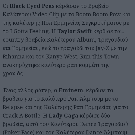
Οι
Black Eyed Peas
κέρδισαν το Βραβείο
Καλύτερου Video Clip με το Boom Boom Pow και
της καλύτερης Ποπ Ερμηνείας Συγκροτήματος με
το I Gotta Feeling. H
Taylor Swift
κέρδισε τα...
country βραβεία Καλύτερου Album, Τραγουδιού
και Eρμηνείας, ενώ το τραγούδι του Jay-Z με την
Rihanna και τον Kanye West, Run this Town
ανακηρύχτηκε καλύτερο ραπ κομμάτι της
χρονιάς.
Ένας άλλος ράπερ, ο
Eminem
, κέρδισε το
βραβείο για το Καλύτερο Ραπ Άλμπουμ με το
Relapse και της Καλύτερης Ραπ Ερμηνείας για το
Crack A Bottle. H
Lady Gaga
κέρδισε δύο
βραβεία, αυτό του Καλύτερου Dance Τραγουδιού
(Poker Face) και του Καλύτερου Dance Άλμπουμ