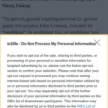
Νίκος Γκίκας
”Τη φετινή χρονιά συμπληρώνονται 25 χρόνια
χωρίς τον μεγάλο John Lennon, ένα από τα
”σκαθάρια”. Οι συνθέσεις του, οι συνθέσεις των
Βeattles, έχουν αφήσει έντονα αποτυπώματα στην
in2life -
Do Not Process My Personal Information
παγκόσμια μουσική σκηνή. Σε όλα τα πάρτι η
μουσική τους ήταν το βασικό μενού.
If you wish to opt-out of the sale, sharing to third parties, or
processing of your personal or sensitive information for
Το γεγονός αυτό, καθώς και η προσωπική μου
targeted advertising by us, please use the below opt-out
section to confirm your selection. Please note that after your
αγάπη για τη μουσική τους, με οδήγησαν στο να
opt-out request is processed you may continue seeing
επιλέξω (με αρκετή δυσκολία) ορισμένα από τα
interest-based ads based on personal information utilized by
κομμάτια τους και να πλέξω μια σουίτα για το
us or personal information disclosed to third parties prior to
your opt-out. You may separately opt-out of the further
πάρτι μας, για το πάρτι των παιδιών που σε λίγο
disclosure of your personal information by third parties on the
καιρό ανοίγουν τις φτερούγες τους για να
IAB’s list of downstream participants. This information may
”πετάξουν” από τη σχολή που τους φιλοξένησε τα
also be disclosed by us to third parties on the
IAB’s List of