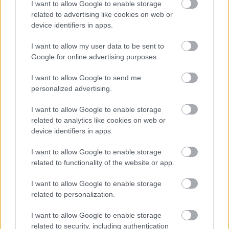
I want to allow Google to enable storage
της ημέρες των παραστάσεων
related to advertising like cookies on web or
device identifiers in apps.
Τιμές Εισιτηρίων
I want to allow my user data to be sent to
Google for online advertising purposes.
Γενική Είσοδος : 20 Ευρώ, Μαθητικό –Φοιτητικό
:15 Ευρώ
I want to allow Google to send me
personalized advertising.
Καθηγητές - Συνοδοί Μαθητών : Με Πρόσκληση
I want to allow Google to enable storage
related to analytics like cookies on web or
device identifiers in apps.
Παρακαλούμε Επικοινωνήστε Εγκαίρως Για Αγορά
Εισιτηρίων / Κράτηση Θέσεων
I want to allow Google to enable storage
related to functionality of the website or app.
Θέατρο Κολεγίου Αθηνών
,
Στ. Δέλτα 15, Ψυχικό,
I want to allow Google to enable storage
τηλ. 210 6717523
.
related to personalization.
I want to allow Google to enable storage
related to security, including authentication