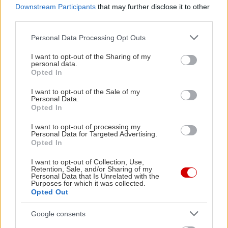
Downstream Participants
that may further disclose it to other
τελευταία χρόνια και να αντιμετωπίσουν τη δική
third parties.
τους καθημερινότητα στο σπίτι, την εργασία, τις
Please note that this website/app uses one or more Google
συναναστροφές... Ας ακολουθήσουμε λοιπόν τη
Personal Data Processing Opt Outs
services and may gather and store information including but
μουσική αυτή και συνάμα την απλότητα και την
not limited to your visit or usage behaviour. You may click to
I want to opt-out of the Sharing of my
personal data.
ομορφιά”.
grant or deny consent to Google and its third-party tags to
Opted In
use your data for below specified purposes in below Google
consent section.
I want to opt-out of the Sale of my
Γενική Επιμέλεια Παράστασης : Νίκη
Personal Data.
Opted In
Κονταξάκη
I want to opt-out of processing my
Personal Data for Targeted Advertising.
Κοστούμια: Κάρμεν-Ζωγράφος
Opted In
I want to opt-out of Collection, Use,
Ήχος: Στούντιο Άλτο
Retention, Sale, and/or Sharing of my
Personal Data that Is Unrelated with the
Purposes for which it was collected.
ΠΛΗΡΟΦΟΡΙΕΣ & ΕΙΣΙΤΗΡΙΑ στα τηλέφωνα 210
Opted Out
2932894 και 210 2935111, στην ηλεκτρονική
Google consents
διεύθυνση
dance@kontaxaki.gr
, και στο θέατρο