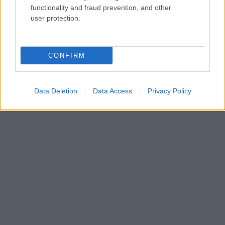
ΣΧΕΤΙΚΑ LINKS
functionality and fraud prevention, and other
Το site της Σχολής Κονταξάκη
user protection.
CONFIRM
Data Deletion
Data Access
Privacy Policy