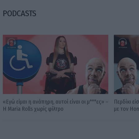
PODCASTS
«Εγώ είμαι η ανάπηρη, αυτοί είναι οι μ***ες» –
Περδίκι εί
Η Maria Rolls χωρίς φίλτρο
με τον Ho