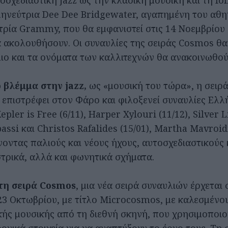
οσχεδιαστική jazz ως την κλασική μουσική και τη fol
μηνεύτρια Dee Dee Bridgewater, αγαπημένη του αθη
τρία Grammy, που θα εμφανιστεί στις 14 Νοεμβρίου 
α ακολουθήσουν. Οι συναυλίες της σειράς Cosmos θα
λιο και τα ονόματα των καλλιτεχνών θα ανακοινωθο
 βλέμμα στην jazz,
ως «μουσική του τώρα», η σειρ
s επιστρέφει στον Φάρο και φιλοξενεί συναυλίες Ελ
epler is Free (6/11), Harper Xylouri (11/12), Silver 
ssi και Christos Rafalides (15/01), Martha Mavroid
ίνοντας παλιούς και νέους ήχους, αυτοσχεδιαστικούς
τρικά, αλλά και φωνητικά σχήματα.
 τη σειρά Cosmos
, μια νέα σειρά συναυλιών έρχεται
23 Οκτωβρίου, με τίτλο Microcosmos, με καλεσμένο
κής μουσικής από τη διεθνή σκηνή, που χρησιμοποιο