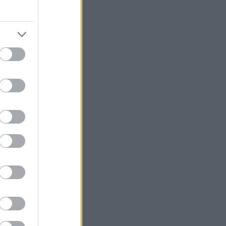
πλούσιο,
εων που
ι χάρη στη
ιών, επιμένει
πό το κοινό,
 και τη
τερη γενιά
 στο πλαίσιο
α εικαστικά
ρίς
ν την ανοιχτή