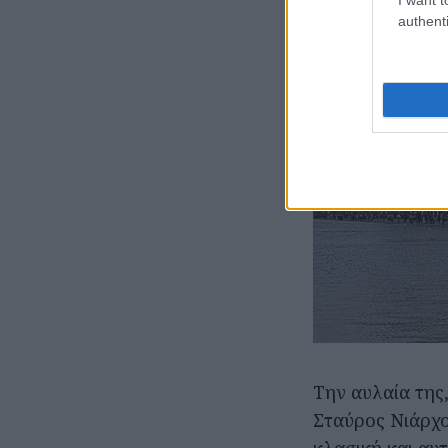
authenti
Tην αυλαία της
Σταύρος Νιάρχο