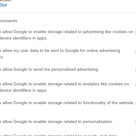
Out
ως κάθε χρόνο, το ΚΠΙΣΝ προτείνει ένα εξαιρετικά 
consents
ολυδιάστατο, πολυσυλλεκτικό πρόγραμμα εκδηλώσ
πευθύνεται σε όλες τις ηλικίες και πραγματοποιείτα
o allow Google to enable storage related to advertising like cookies on
evice identifiers in apps.
ωρεά του Ιδρύματος Σταύρος Νιάρχος (ΙΣΝ).
o allow my user data to be sent to Google for online advertising
ραμματισμός προσφέρει πλήθος πολιτιστικών εμπειρ
s.
ες του σειρές που έχουν αγαπηθεί μέσα στα χρόνια α
to allow Google to send me personalized advertising.
μουσικές σειρές με έμφαση στην ελληνική δημιουργία
κή μουσική, παραδίδει τη θεατρική σκυτάλη στη νεό
o allow Google to enable storage related to analytics like cookies on
ισχύει την ελληνική δραματουργία με νέες αναθέσεις
evice identifiers in apps.
νιάτικου Κόσμου του, ενώ παράλληλα, προσφέρει νέ
o allow Google to enable storage related to functionality of the website
 ένα πλήθος ευκαιριών για ψυχαγωγία και μάθηση χω
κοινωνικούς και άλλους περιορισμούς που αποτρέπου
o allow Google to enable storage related to personalization.
οινού στον πολιτισμό.
o allow Google to enable storage related to security, including