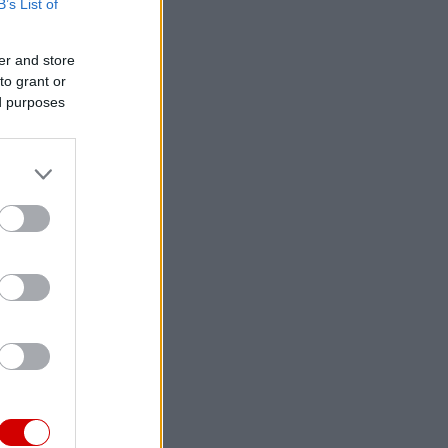
B’s List of
er and store
to grant or
ed purposes