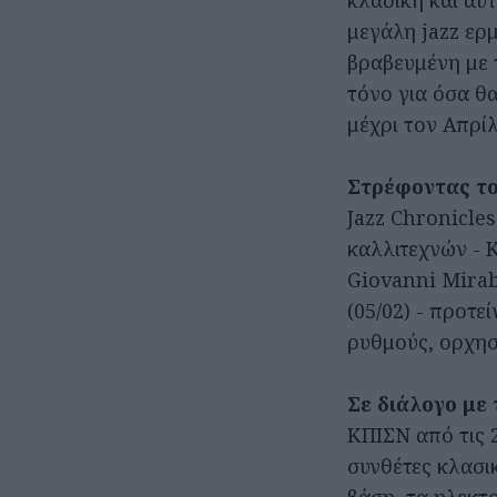
κλασική και αυτ
μεγάλη jazz ερ
βραβευμένη με 
τόνο για όσα θ
μέχρι τον Απρί
Στρέφοντας το
Jazz Chronicle
καλλιτεχνών - K
Giovanni Miraba
(05/02) - προτε
ρυθμούς, ορχησ
Σε διάλογο με
ΚΠΙΣΝ από τις 
συνθέτες κλασι