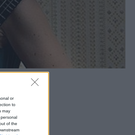
sonal or
ection to
ou may
 personal
out of the
 downstream