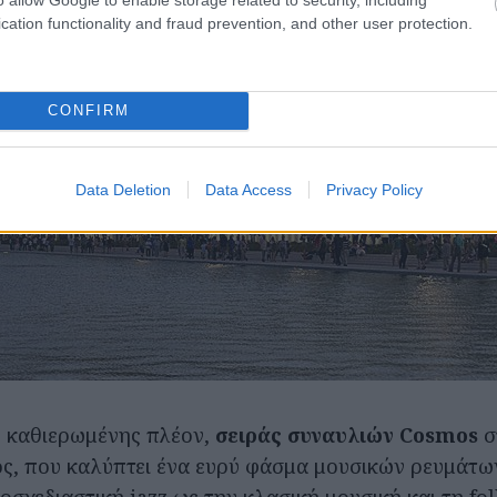
cation functionality and fraud prevention, and other user protection.
CONFIRM
Data Deletion
Data Access
Privacy Policy
, καθιερωμένης πλέον,
σειράς συναυλιών Cosmos
σ
ς, που καλύπτει ένα ευρύ φάσμα μουσικών ρευμάτω