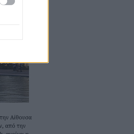
την Αίθουσα
ν, από την