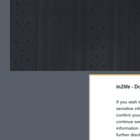
in2life -
Do
If you wish 
sensitive in
confirm you
continue se
information 
further disc