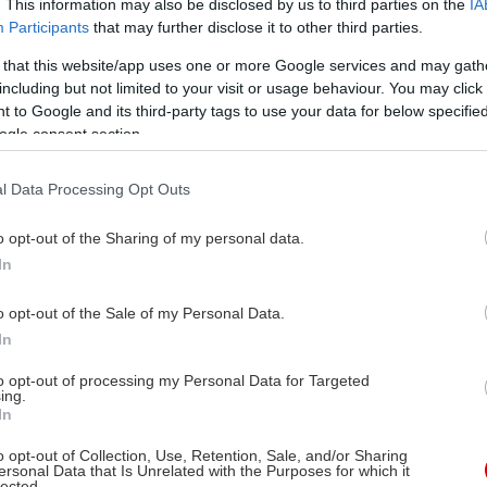
. This information may also be disclosed by us to third parties on the
IA
Participants
that may further disclose it to other third parties.
 that this website/app uses one or more Google services and may gath
including but not limited to your visit or usage behaviour. You may click 
 to Google and its third-party tags to use your data for below specifi
ogle consent section.
l Data Processing Opt Outs
o opt-out of the Sharing of my personal data.
In
o opt-out of the Sale of my Personal Data.
In
to opt-out of processing my Personal Data for Targeted
ing.
In
o opt-out of Collection, Use, Retention, Sale, and/or Sharing
ersonal Data that Is Unrelated with the Purposes for which it
lected.