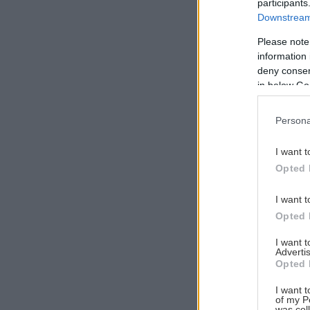
participants
Downstream 
Please note
information 
Αναζήτηση
deny consent
για...
in below Go
Persona
I want t
Opted 
I want t
Opted 
I want 
Advertis
Opted 
I want t
of my P
was col