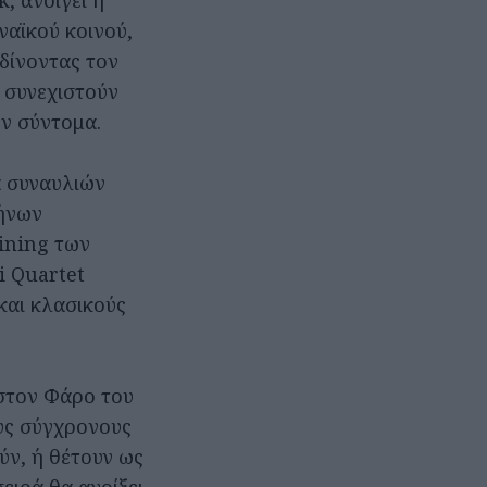
k, ανοίγει η
ναϊκού κοινού,
δίνοντας τον
 συνεχιστούν
ύν σύντομα.
ά συναυλιών
λήνων
Lining των
i Quartet
 και κλασικούς
 στον Φάρο του
υς σύγχρονους
ύν, ή θέτουν ως