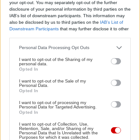
your opt-out. You may separately opt-out of the further
disclosure of your personal information by third parties on the
IAB’s list of downstream participants. This information may
also be disclosed by us to third parties on the
IAB’s List of
Downstream Participants
that may further disclose it to other
third parties.
Please note that this website/app uses one or more Google
Personal Data Processing Opt Outs
services and may gather and store information including but
not limited to your visit or usage behaviour. You may click to
I want to opt-out of the Sharing of my
personal data.
grant or deny consent to Google and its third-party tags to
Opted In
Διαβάστε επίσης
use your data for below specified purposes in below Google
consent section.
I want to opt-out of the Sale of my
Personal Data.
Opted In
I want to opt-out of processing my
Personal Data for Targeted Advertising.
Opted In
I want to opt-out of Collection, Use,
Retention, Sale, and/or Sharing of my
Personal Data that Is Unrelated with the
Purposes for which it was collected.