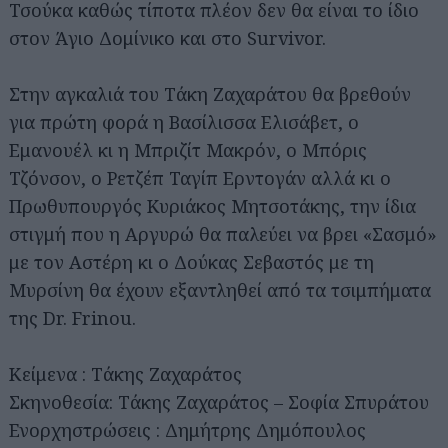
Τσούκα καθώς τίποτα πλέον δεν θα είναι το ίδιο
στον Άγιο Δομίνικο και στο Survivor.
Στην αγκαλιά του Τάκη Ζαχαράτου θα βρεθούν
για πρώτη φορά η Βασίλισσα Ελισάβετ, ο
Εμανουέλ κι η Μπριζίτ Μακρόν, ο Μπόρις
Τζόνσον, ο Ρετζέπ Ταγίπ Ερντογάν αλλά κι ο
Πρωθυπουργός Κυριάκος Μητσοτάκης, την ίδια
στιγμή που η Αργυρώ θα παλεύει να βρει «Σασμό»
με τον Αστέρη κι ο Δούκας Σεβαστός με τη
Μυρσίνη θα έχουν εξαντληθεί από τα τσιμπήματα
της Dr. Frinou.
Κείμενα : Τάκης Ζαχαράτος
Σκηνοθεσία: Τάκης Ζαχαράτος – Σοφία Σπυράτου
Ενορχηστρώσεις : Δημήτρης Δημόπουλος