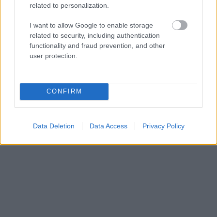
related to personalization.
«Εγώ είμαι η ανάπηρη, αυτοί είναι οι μ***ες» –
Περδίκι εί
I want to allow Google to enable storage
Η Maria Rolls χωρίς φίλτρο
με τον Ho
related to security, including authentication
functionality and fraud prevention, and other
user protection.
CONFIRM
Data Deletion
Data Access
Privacy Policy