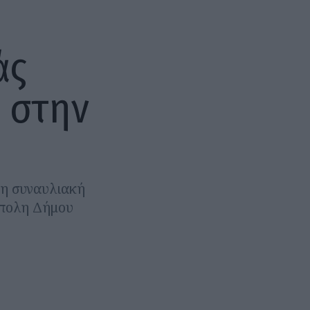
άς
 στην
νη συναυλιακή
όπολη Δήμου