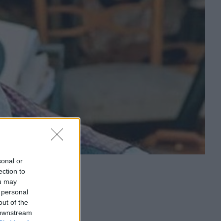
sonal or
ection to
ou may
 personal
out of the
 downstream