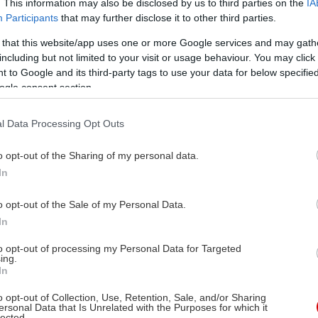
. This information may also be disclosed by us to third parties on the
IA
Participants
that may further disclose it to other third parties.
 that this website/app uses one or more Google services and may gath
including but not limited to your visit or usage behaviour. You may click 
 to Google and its third-party tags to use your data for below specifi
ogle consent section.
l Data Processing Opt Outs
o opt-out of the Sharing of my personal data.
In
o opt-out of the Sale of my Personal Data.
In
to opt-out of processing my Personal Data for Targeted
ing.
In
o opt-out of Collection, Use, Retention, Sale, and/or Sharing
ersonal Data that Is Unrelated with the Purposes for which it
lected.