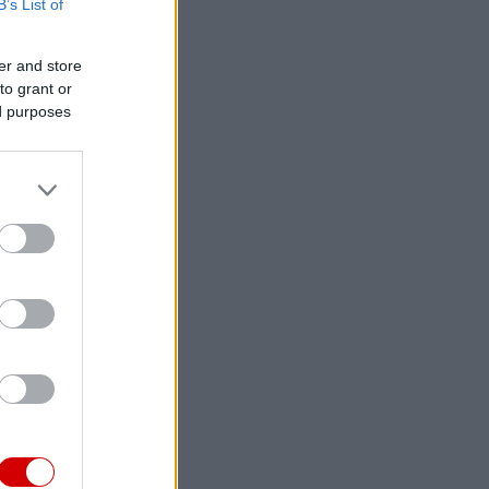
B’s List of
er and store
to grant or
ed purposes