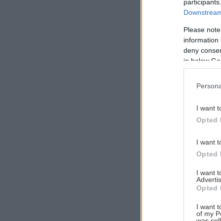
participants
Downstream 
Please note
information 
Αναζήτηση
deny consent
για...
in below Go
Persona
I want t
Opted 
I want t
Opted 
I want 
Advertis
Opted 
I want t
of my P
was col