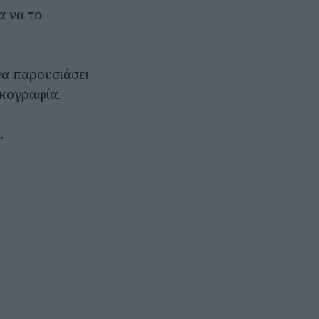
α να το
θα παρουσιάσει
σκογραφία.
.