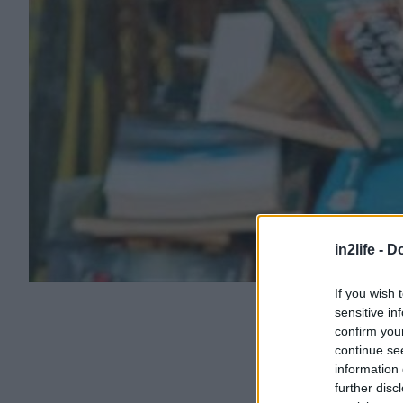
in2life -
Do
If you wish 
sensitive in
confirm you
continue se
information 
further disc