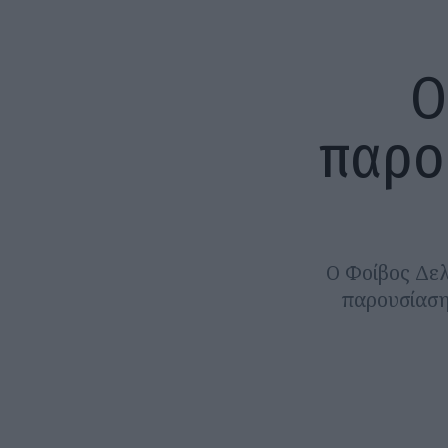
Ο
παρο
Ο Φοίβος Δελ
παρουσίαση