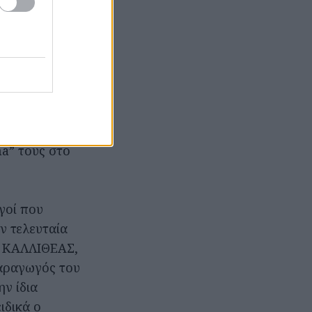
ραγουδιών του
οκληρωμένη τους
υ στην
 οικογένεια (
και τον Yoel
ma” τους στο
γοί που
ν τελευταία
ς ΚΑΛΛΙΘΕΑΣ,
παραγωγός του
ν ίδια
ιδικά ο