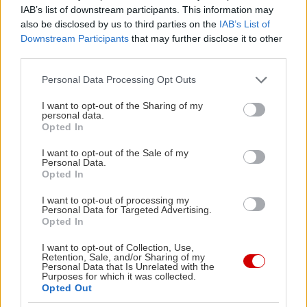
stars της εποχής μας, έρχεται στην Ελλάδα
IAB’s list of downstream participants. This information may
ακριβώς τη στιγμή που η solo καριέρα του
also be disclosed by us to third parties on the
IAB’s List of
απογειώνεται. Να πάτε από νωρίς να δείτε και
Downstream Participants
that may further disclose it to other
third parties.
τους Sleaford Mods που κάποια στιγμή θα
διαδεχθούν τον Iggy στον θρόνο του.
Please note that this website/app uses one or more Google
Personal Data Processing Opt Outs
services and may gather and store information including but
not limited to your visit or usage behaviour. You may click to
I want to opt-out of the Sharing of my
Eισιτήρια
εδώ
personal data.
grant or deny consent to Google and its third-party tags to
Opted In
use your data for below specified purposes in below Google
consent section.
8 & 9 Ιουλίου Primer Festival στην Πλατεία
I want to opt-out of the Sale of my
Personal Data.
Νερού
Opted In
I want to opt-out of processing my
Personal Data for Targeted Advertising.
Ήρθε η μέρα που θα δούμε επιτέλους στην
Opted In
Ελλάδα τον Tyga και τον Tiesto στο ίδιο
I want to opt-out of Collection, Use,
φεστιβάλ. Το Primer Festival ξηγήθηκε πολύ
Retention, Sale, and/or Sharing of my
Personal Data that Is Unrelated with the
μαγκιόρικα φέτος βάζοντας το κεράσακι στην
Purposes for which it was collected.
τούρτα του αγαπημένου dance festival της
Opted Out