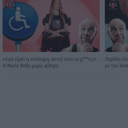
«Εγώ είμαι η ανάπηρη, αυτοί είναι οι μ***ες» –
Περδίκι εί
Η Maria Rolls χωρίς φίλτρο
με τον Ho