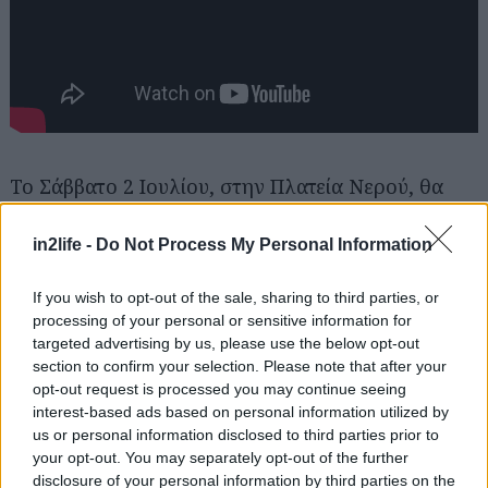
Το Σάββατο 2 Ιουλίου, στην Πλατεία Νερού, θα
γραφτεί ιστορία. Το Release Athens 2022
υποδέχεται δύο αληθινούς θρύλους του
in2life -
Do Not Process My Personal Information
rock'n'roll σε μια ανεπανάληπτη βραδιά.
If you wish to opt-out of the sale, sharing to third parties, or
O Iggy Pop, μοναδικός και ασύγκριτος, επιστρέφει
processing of your personal or sensitive information for
μετά τη θριαμβευτική εμφάνιση του 2019 για να
targeted advertising by us, please use the below opt-out
μας χαρίσει ένα greatest hits show γεμάτο από
section to confirm your selection. Please note that after your
opt-out request is processed you may continue seeing
τη δική του αστείρευτη ενέργεια.
interest-based ads based on personal information utilized by
Ο Liam Gallagher, φωνή και ψυχή των Oasis κι
us or personal information disclosed to third parties prior to
ένας από τους τελευταίους πραγματικούς rock
your opt-out. You may separately opt-out of the further
disclosure of your personal information by third parties on the