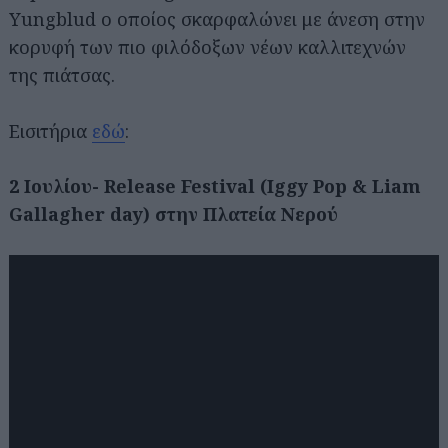
Yungblud ο οποίος σκαρφαλώνει με άνεση στην
κορυφή των πιο φιλόδοξων νέων καλλιτεχνών
της πιάτσας.
Eισιτήρια
εδώ
:
2 Ιουλίου- Release Festival (Iggy Pop & Liam
Αναζήτηση
Gallagher day) στην Πλατεία Νερού
για...