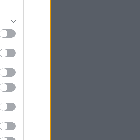
νίσεων στις
τώρα.
ς- παρόντες και
κηνή του
αρασκευά
άνο,
, τον Πασχάλη