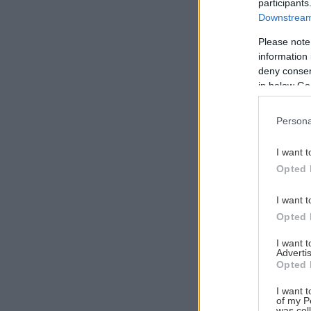
participants
Downstream 
Please note
information 
Αναζήτηση
deny consent
για...
in below Go
Persona
I want t
Opted 
I want t
Opted 
I want 
Advertis
Opted 
I want t
of my P
was col