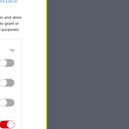
B’s List of
er and store
to grant or
ed purposes