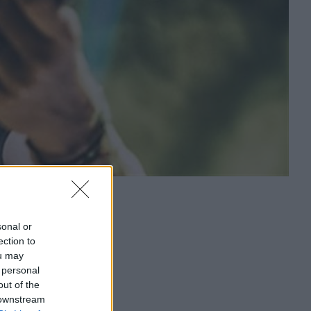
sonal or
ection to
ou may
 personal
out of the
 downstream