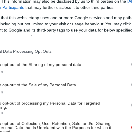
. This information may also be disclosed by us to third parties on the
IA
Participants
that may further disclose it to other third parties.
 that this website/app uses one or more Google services and may gath
including but not limited to your visit or usage behaviour. You may click 
 to Google and its third-party tags to use your data for below specifi
ogle consent section.
l Data Processing Opt Outs
o opt-out of the Sharing of my personal data.
In
o opt-out of the Sale of my Personal Data.
In
to opt-out of processing my Personal Data for Targeted
ing.
In
o opt-out of Collection, Use, Retention, Sale, and/or Sharing
ersonal Data that Is Unrelated with the Purposes for which it
lected.