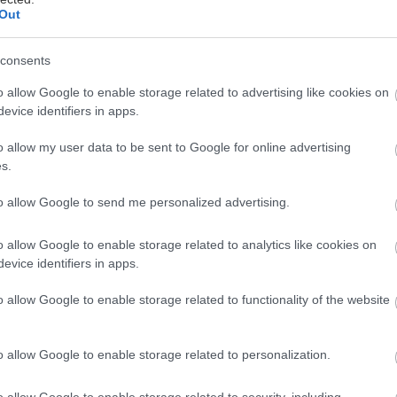
Out
consents
λίδης μετράει ήδη μια σειρά επιτυχημένων live εμφα
σε τα άπαντα και έτσι υπόσχεται να συνεχίσει και 
o allow Google to enable storage related to advertising like cookies on
evice identifiers in apps.
ους 14 δίσκους του, στις συνεργασίες με τους φίλου
o allow my user data to be sent to Google for online advertising
αγούδια αγαπημένα αλλά και σε "παραπονεμένα".
s.
to allow Google to send me personalized advertising.
 12/02 ανταμώνουμε ξανά στην ανοιχτή Κεντρική Σ
του και συνεχίζουμε απο εκεί που σταματήσαμε.
o allow Google to enable storage related to analytics like cookies on
evice identifiers in apps.
ους τους: Θύμιο Παπαδόπουλο στα πνευστά, τον Π
o allow Google to enable storage related to functionality of the website
 λύρα και το μαντολίνο, τον Γιάννη Μπελώνη στο πι
ουτάφη στο μπάσο, τον Ηλία Δουμάνη στα τύμπανα
o allow Google to enable storage related to personalization.
 ήχο και το Μανώλη Μπράτση στα φώτα.
o allow Google to enable storage related to security, including