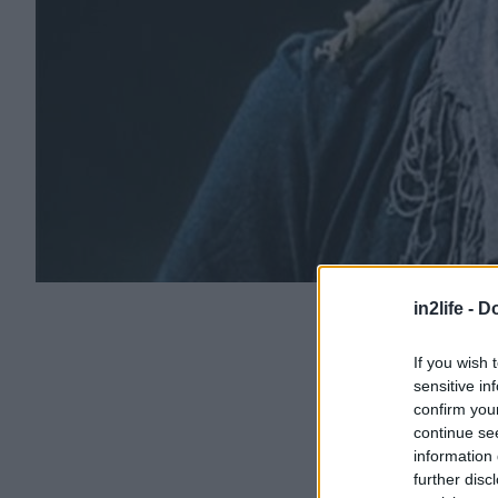
in2life -
Do
If you wish 
sensitive in
confirm you
continue se
information 
further disc