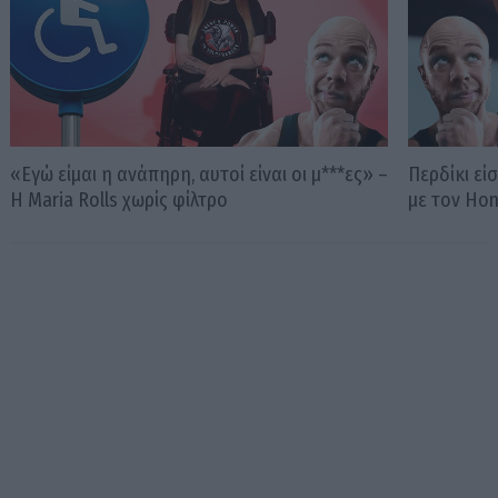
«Εγώ είμαι η ανάπηρη, αυτοί είναι οι μ***ες» –
Περδίκι εί
Η Maria Rolls χωρίς φίλτρο
με τον Ho