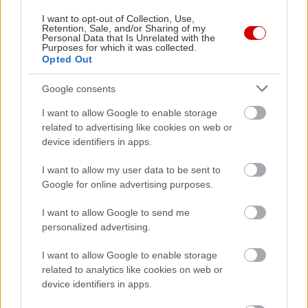
τη διεξαγωγή της εκδήλωσης.
I want to opt-out of Collection, Use,
Retention, Sale, and/or Sharing of my
Personal Data that Is Unrelated with the
Η εκδήλωση εντάσσεται στη δωρεά του
Purposes for which it was collected.
Opted Out
Ιδρύματος Σταύρος Νιάρχος (ΙΣΝ).
Παράλληλα με την πλειονότητα των
Google consents
εκδηλώσεών του που διοργανώνονται με
I want to allow Google to enable storage
ελεύθερη είσοδο χάρη στις δωρεές του ΙΣΝ,
related to advertising like cookies on web or
το Κέντρο Πολιτισμού Ίδρυμα Σταύρος
device identifiers in apps.
Νιάρχος διοργανώνει και ορισμένες
I want to allow my user data to be sent to
εκδηλώσεις με προσιτό εισιτήριο,
Google for online advertising purposes.
εμπλουτίζοντας τις πηγές εσόδων του και
I want to allow Google to send me
διασφαλίζοντας την οικονομική του
personalized advertising.
βιωσιμότητα.
I want to allow Google to enable storage
related to analytics like cookies on web or
device identifiers in apps.