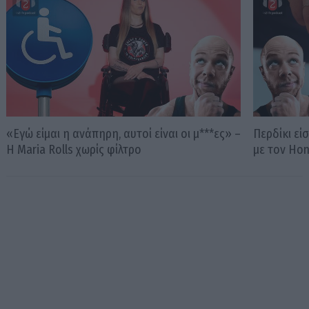
«Εγώ είμαι η ανάπηρη, αυτοί είναι οι μ***ες» –
Περδίκι εί
Η Maria Rolls χωρίς φίλτρο
με τον Ho