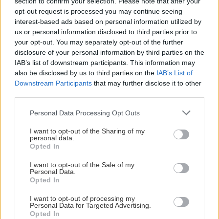
section to confirm your selection. Please note that after your
κυβερνητικές αποφάσεις.
opt-out request is processed you may continue seeing
Όλοι οι χώροι του ΚΠΙΣΝ είναι προσβάσιμοι
interest-based ads based on personal information utilized by
σε ΑμεΑ
us or personal information disclosed to third parties prior to
your opt-out. You may separately opt-out of the further
Για περισσότερες πληροφορίες ή
disclosure of your personal information by third parties on the
διευκρινίσεις μπορείτε να καλέσετε στο
IAB’s list of downstream participants. This information may
τηλεφωνικό κέντρο του ΚΠΙΣΝ στο 216
also be disclosed by us to third parties on the
IAB’s List of
Downstream Participants
that may further disclose it to other
8091000.
third parties.
Υποχρεωτική χρήση μάσκας και τήρηση
Please note that this website/app uses one or more Google
Personal Data Processing Opt Outs
αποστάσεων καθ' όλη τη διάρκεια
services and may gather and store information including but
παραμονής σας σε όλους τους εσωτερικούς
not limited to your visit or usage behaviour. You may click to
I want to opt-out of the Sharing of my
personal data.
και εξωτερικούς χώρους του ΚΠΙΣΝ,
grant or deny consent to Google and its third-party tags to
Opted In
use your data for below specified purposes in below Google
σύμφωνα με τα μέτρα προστασίας που ορίζει
consent section.
I want to opt-out of the Sale of my
ο ΕΟΔΥ.
Personal Data.
Opted In
Λόγω των μέτρων για τη δημόσια υγεία
I want to opt-out of processing my
Personal Data for Targeted Advertising.
ενδέχεται να υπάρξουν αλλαγές σε σχέση με
Opted In