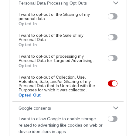
Please note that this website/app uses one or more Google
Personal Data Processing Opt Outs
services and may gather and store information including but
not limited to your visit or usage behaviour. You may click to
I want to opt-out of the Sharing of my
personal data.
grant or deny consent to Google and its third-party tags to
Opted In
use your data for below specified purposes in below Google
consent section.
I want to opt-out of the Sale of my
Personal Data.
Opted In
I want to opt-out of processing my
Personal Data for Targeted Advertising.
Opted In
Οι επανεκδόσεις που πρέπει να δεις στα
Ο The Ooze
θερινά τον Αύγουστο
ονειρεύετ
I want to opt-out of Collection, Use,
Retention, Sale, and/or Sharing of my
Personal Data that Is Unrelated with the
Purposes for which it was collected.
Opted Out
PODCASTS
Google consents
I want to allow Google to enable storage
related to advertising like cookies on web or
device identifiers in apps.