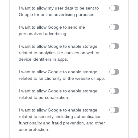
I want to allow my user data to be sent to
Google for online advertising purposes.
I want to allow Google to send me
personalized advertising.
I want to allow Google to enable storage
related to analytics like cookies on web or
device identifiers in apps.
«Εγώ είμαι η ανάπηρη, αυτοί είναι οι μ***ες» –
Περδίκι εί
Η Maria Rolls χωρίς φίλτρο
με τον Ho
I want to allow Google to enable storage
related to functionality of the website or app.
I want to allow Google to enable storage
related to personalization.
I want to allow Google to enable storage
related to security, including authentication
functionality and fraud prevention, and other
user protection.