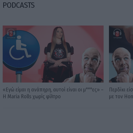
PODCASTS
«Εγώ είμαι η ανάπηρη, αυτοί είναι οι μ***ες» –
Περδίκι εί
Η Maria Rolls χωρίς φίλτρο
με τον Ho