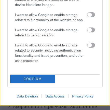
2013
device identifiers in apps.
Σελ. 222
Τιμή: 12,78
I want to allow Google to enable storage
related to functionality of the website or app.
Νίκος Μάντης
I want to allow Google to enable storage
“
Πέτρα ψαλίδι χαρτί
”
related to personalization.
εκδόσεις Καστανιώτη
I want to allow Google to enable storage
2014
related to security, including authentication
Σελ. 272
functionality and fraud prevention, and other
user protection.
Τιμή: 12,78
CONFIRM
ΣΧΕΤΙΚΑ LINKS
Επισκεφθείτε το blog ΒΙΒΛΙΟΚΑΦΕ
Data Deletion
Data Access
Privacy Policy
Αγοράστε την Άγρια Ακρόπολη online
Αγοράστε το Πέτρα Ψαλίδι Χαρτί online