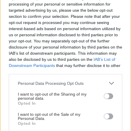
κομπίνες, η φυγή προς το εξωτερικό είναι
processing of your personal or sensitive information for
μαζικότερη, η φτώχια, η μιζέρια, η εγκατάλειψη.
targeted advertising by us, please use the below opt-out
Όλα αυτά φαίνονται ψηφίδες σε ένα ψηφιδωτό
section to confirm your selection. Please note that after your
opt-out request is processed you may continue seeing
που δεν μπορεί να δέσει, παρά μόνο σαν
interest-based ads based on personal information utilized by
φυγόκεντρες εικόνες ενός αμοντάριστου φιλμ.
us or personal information disclosed to third parties prior to
your opt-out. You may separately opt-out of the further
disclosure of your personal information by third parties on the
Αν όμως κανείς αποκωδικοποιήσει τον τίτλο, αυτό
IAB’s list of downstream participants. This information may
το παιδικό παιχνίδι κυκλικών σκυταλοδρομιών,
also be disclosed by us to third parties on the
IAB’s List of
όπου το ψαλίδι νικάει το χαρτί, η πέτρα νικάει το
Downstream Participants
that may further disclose it to other
third parties.
ψαλίδι και το χαρτί νικάει την πέτρα, τότε θα
καταλάβει ότι το νήμα που συνδέει όλα τα
Please note that this website/app uses one or more Google
Personal Data Processing Opt Outs
services and may gather and store information including but
πρόσωπα και τα γεγονότα, στα οποία
not limited to your visit or usage behaviour. You may click to
I want to opt-out of the Sharing of my
εμπλέκονται, είναι η εναλλάξ ιδιότητά τους - μια
personal data.
grant or deny consent to Google and its third-party tags to
Opted In
του θύματος και μια του θύτη. Ο Μάντης επιχειρεί
use your data for below specified purposes in below Google
consent section.
να πει ότι σε μια χαοτική κοινωνία, τη μία κρατάς
I want to opt-out of the Sale of my
Personal Data.
ψαλίδι και κόβεις τα χαρτιά των άλλων και μία
Opted In