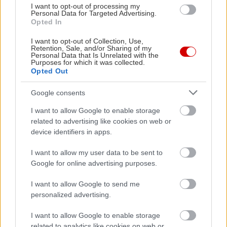
έρχεται μια πέτρα και σου διαλύει το φονικό σου
I want to opt-out of processing my
όπλο. Κανένας δεν είναι ανίκητος, κανένας δεν
Personal Data for Targeted Advertising.
Opted In
είναι μονίμως ευάλωτος, αλλά όλοι αλέθονται
στις μυλόπετρες της ύφεσης και της παρακμής.
I want to opt-out of Collection, Use,
Retention, Sale, and/or Sharing of my
Personal Data that Is Unrelated with the
Purposes for which it was collected.
Ο Μάντης
είναι ελπιδοφόρα πέννα
. Με τέσσερα
Opted Out
βιβλία ανεβοκατεβαίνει την κλίμακα, γράφει καλά
Google consents
και γράφει ποικίλα, χάνει ενίοτε τον ρυθμό του,
I want to allow Google to enable storage
αλλά πάντα κινείται χωρίς σταθερές μανιέρες και
related to advertising like cookies on web or
εύκολες λύσεις.
device identifiers in apps.
I want to allow my user data to be sent to
Ο blogger Πατριάρχης Φώτιος
Google for online advertising purposes.
Νίκος Μάντης
I want to allow Google to send me
personalized advertising.
“
Άγρια Ακρόπολη
”
εκδόσεις Καστανιώτη
I want to allow Google to enable storage
related to analytics like cookies on web or