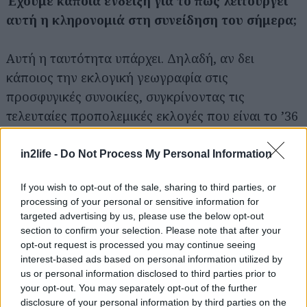
Έχουμε κάποια ένδειξη για το πώς λειτουργεί
αυτή η κληρονομιά στη συνείδηση του σήμερα;
Αυτή η ταυτότητα υπάρχει. Δηλαδή, αν δει
κάποιος την εκλογική γεωγραφία στις
προσφυγικές συνοικίες, συγκρίνοντας τις
τελευταίες προπολεμικές εκλογές που είναι το ’36
με τις μετεμφυλιακές εκλογές που ξαναγίνονται
το ΄50- το ’46 το αφήνω έξω γιατί ήταν η αποχή
in2life -
Do Not Process My Personal Information
της αριστεράς και δεν έχουμε εικόνα- βλέπει ότι
If you wish to opt-out of the sale, sharing to third parties, or
υπάρχει μαζική μετατόπιση των προσφύγων από
processing of your personal or sensitive information for
το βενιζελικό χώρο προς την ΕΔΑ, προς την
targeted advertising by us, please use the below opt-out
αριστερά. Τα ποσοστά που έχει στις προσφυγικές
section to confirm your selection. Please note that after your
opt-out request is processed you may continue seeing
συνοικίες η αριστερά είναι- ιδίως το ‘58 που είναι
interest-based ads based on personal information utilized by
αξιωματική αντιπολίτευση- της τάξης του 60% σε
us or personal information disclosed to third parties prior to
Νίκαια, Καισαριανή, Υμηττό κλπ. Αυτό που έχει
your opt-out. You may separately opt-out of the further
disclosure of your personal information by third parties on the