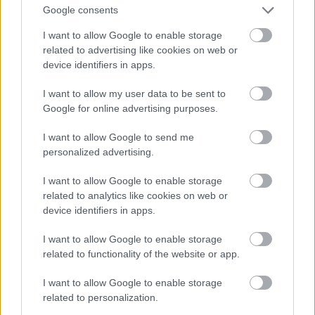
Νίκαια, Περιστέρι κλπ. Αυτό σημαίνει ότι υπάρχει
Google consents
μια ταυτότητα που δημιουργήθηκε στη δεκαετία
I want to allow Google to enable storage
του ‘40. Στον πρώτο πυλώνα, που είναι η
related to advertising like cookies on web or
προσφυγιά την περίοδο του μεσοπολέμου,
device identifiers in apps.
προστέθηκε ένας δεύτερος σημαντικός πυλώνας
I want to allow my user data to be sent to
στην ταυτότητα αυτών των ανθρώπων που είναι η
Google for online advertising purposes.
αντίσταση. Αυτοί οι δύο πυλώνες έχουν
χαρακτηρίσει τις προσφυγικές συνοικίες στην
I want to allow Google to send me
personalized advertising.
Αθήνα ως τουλάχιστον προοδευτικές. Αυτό, παρά
το γεγονός ότι η ανοικοδόμηση των τελευταίων
I want to allow Google to enable storage
ετών έχει αλλάξει εντελώς τον χαρακτήρα στις
related to analytics like cookies on web or
device identifiers in apps.
συνοικίες αυτές, βλέπουμε ότι αυτό επιμένει σαν
χαρακτηριστικό και το εντυπωσιακό είναι ότι και
I want to allow Google to enable storage
related to functionality of the website or app.
πολλοί από τους νέους κατοίκους των περιοχών
αυτών, οι οποίοι προέρχονται από οποιαδήποτε
I want to allow Google to enable storage
περιοχή της Αθήνας ή της επαρχίας,
related to personalization.