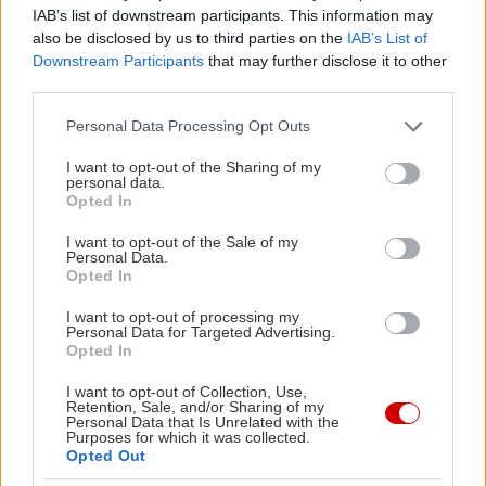
μεσολαβήσει είναι η εμπειρία της κατοχής- όχι του
IAB’s list of downstream participants. This information may
εμφυλίου γιατί μιλάμε για Αθήνα- και των
also be disclosed by us to third parties on the
IAB’s List of
Δεκεμβριανών. Είναι αυτό που άλλαξε τις
Downstream Participants
that may further disclose it to other
third parties.
συνειδήσεις και την πολιτική τοποθέτηση των
ανθρώπων. Το ότι αυτή ήταν μια συνειδητή
Please note that this website/app uses one or more Google
Personal Data Processing Opt Outs
services and may gather and store information including but
επιλογή και όχι μια αρνητική ψήφος λόγω της
not limited to your visit or usage behaviour. You may click to
I want to opt-out of the Sharing of my
εξαθλίωσης της κατοχής φαίνεται από το ότι στις
personal data.
grant or deny consent to Google and its third-party tags to
Opted In
δεκαετίες του ΄50 και του 60 αυτές οι συνοικίες
use your data for below specified purposes in below Google
consent section.
μένουν σταθερά στο στρατόπεδο της αριστεράς.
I want to opt-out of the Sale of my
Personal Data.
Είναι ενδιαφέρον αν μπορούσαμε να κάνουμε μια
Opted In
σύγκριση με τις δύο εκλογές που είχαμε
I want to opt-out of processing my
πρόσφατα όπου έχουμε μια όχι τόσο εντυπωσιακή
Personal Data for Targeted Advertising.
Opted In
αλλά οπωσδήποτε μετατόπιση προς τα αριστερά,
I want to opt-out of Collection, Use,
από το χώρο του ΠΑΣΟΚ. Αν μελετήσουμε τη Β΄
Retention, Sale, and/or Sharing of my
Personal Data that Is Unrelated with the
Αθηνών, θα δούμε ότι τα πιο υψηλά ποσοστά του
Purposes for which it was collected.
ΣΥΡΙΖΑ τα έχουν ακριβώς αυτές οι συνοικίες:
Opted Out