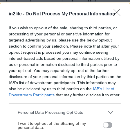
SUV.
in2life -
Do Not Process My Personal Information
• 100 χλμ. ηλεκτρικής αυτονομίας WLTP.
If you wish to opt-out of the sale, sharing to third parties, or
processing of your personal or sensitive information for
• Συνολική αυτονομία 1.060 χλμ. WLTP.
targeted advertising by us, please use the below opt-out
section to confirm your selection. Please note that after your
opt-out request is processed you may continue seeing
• Συνδυαστική ισχύς 258 ίπποι.
interest-based ads based on personal information utilized by
us or personal information disclosed to third parties prior to
• Συνδυαστική ροπή 300 Nm.
your opt-out. You may separately opt-out of the further
disclosure of your personal information by third parties on the
IAB’s list of downstream participants. This information may
• Μέση συνδυαστική κατανάλωση 2 λίτρα/100 χλμ.
also be disclosed by us to third parties on the
IAB’s List of
Downstream Participants
that may further disclose it to other
third parties.
• Επιτάχυνση (0-100 χλμ./ώρα) 7.9΄΄.
Please note that this website/app uses one or more Google
Personal Data Processing Opt Outs
• Εκπομπές Ρύπων CO2 - Euro 6Eb47.
services and may gather and store information including but
not limited to your visit or usage behaviour. You may click to
I want to opt-out of the Sharing of my
personal data.
grant or deny consent to Google and its third-party tags to