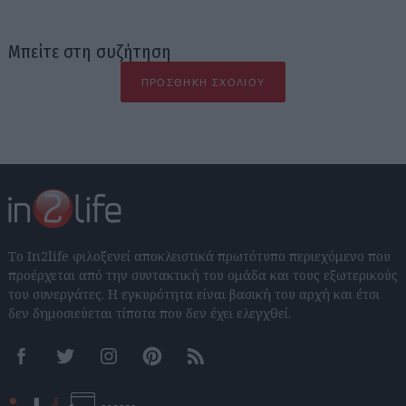
Μπείτε στη συζήτηση
ΠΡΟΣΘΉΚΗ ΣΧΟΛΊΟΥ
Το In2life φιλοξενεί αποκλειστικά πρωτότυπο περιεχόμενο που
προέρχεται από την συντακτική του ομάδα και τους εξωτερικούς
του συνεργάτες. Η εγκυρότητα είναι βασική του αρχή και έτσι
δεν δημοσιεύεται τίποτα που δεν έχει ελεγχθεί.
Facebook
Twitter
Instagram
Pinterest
RSS feeds