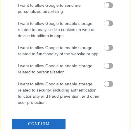
πελάτη να αποκτήσει την πανοραμική γυάλινη
I want to allow Google to send me
οροφή με ηλεκτρικό σκίαστρο.
personalized advertising.
I want to allow Google to enable storage
Τιμές, Max 31.990 ευρώ, Ultra 34.390 ευρώ, Ultra
related to analytics like cookies on web or
Panoramic 34.990 ευρώ. H Changan
device identifiers in apps.
εκπροσωπείται από τον όμιλο Βασιλάκη.
I want to allow Google to enable storage
related to functionality of the website or app.
I want to allow Google to enable storage
related to personalization.
I want to allow Google to enable storage
related to security, including authentication
functionality and fraud prevention, and other
user protection.
CONFIRM