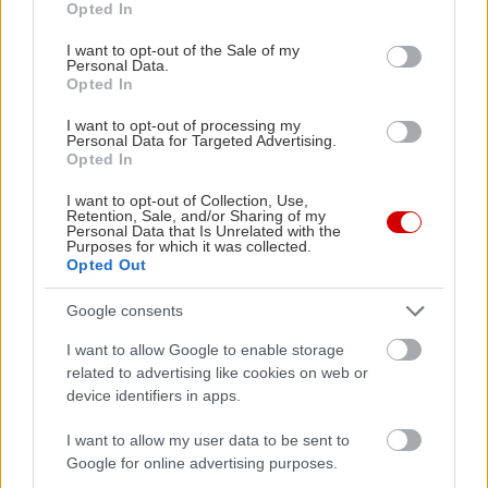
Opted In
• Κίνηση στους εμπρός τροχούς (FWD).
use your data for below specified purposes in below Google
consent section.
I want to opt-out of the Sale of my
Personal Data.
• Μήκος: 4.598 χιλ.
Opted In
I want to opt-out of processing my
• Μεταξόνιο: 2.880 χιλ.
Personal Data for Targeted Advertising.
Opted In
• Χώρος αποσκευών 552 λίτρα - 1.310 λίτρα.
I want to opt-out of Collection, Use,
Retention, Sale, and/or Sharing of my
Personal Data that Is Unrelated with the
Purposes for which it was collected.
• Δυνατότητα ρυμούλκησης έως 1.600 κιλά.
Opted Out
Google consents
Το νέο Deepal S05 Plug-in Hybrid είναι διαθέσιμο
στις εκδόσεις Max και Ultra, προσφέροντας
I want to allow Google to enable storage
προηγμένη τεχνολογία, premium άνεση και
related to advertising like cookies on web or
device identifiers in apps.
υψηλό επίπεδο εξοπλισμού. Επιπρόσθετα στην
έκδοση Ultra προσφέρεται η επιλογή Ultra
I want to allow my user data to be sent to
Google for online advertising purposes.
Panoramic, όπου δίνεται η δυνατότητα στον