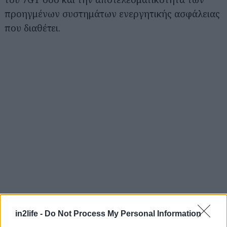
προηγμένων συστημάτων ενεργητικής ασφάλειας
που διαθέτει.
Αναζήτηση
για...
in2life -
Do Not Process My Personal Information