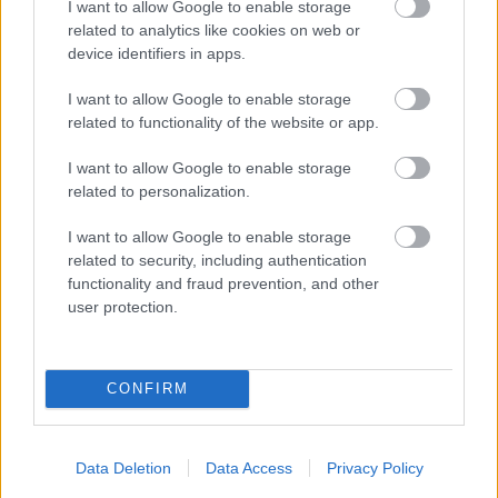
I want to allow Google to enable storage
related to analytics like cookies on web or
device identifiers in apps.
Διαβάστε επίσης
I want to allow Google to enable storage
related to functionality of the website or app.
I want to allow Google to enable storage
related to personalization.
I want to allow Google to enable storage
related to security, including authentication
functionality and fraud prevention, and other
user protection.
CONFIRM
Η κάποτε ισχυρή αυτοκινητοβιομηχανία της
Η Ford επ
Γερμανίας βρίσκεται σε κρίση. Τι θα χρειαστεί
τους ποιοτ
για να διορθωθεί;
Data Deletion
Data Access
Privacy Policy