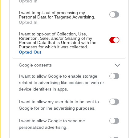
Opted In
I want to opt-out of processing my
Personal Data for Targeted Advertising.
Opted In
I want to opt-out of Collection, Use,
Retention, Sale, and/or Sharing of my
Personal Data that Is Unrelated with the
Purposes for which it was collected.
in2life team
Opted Out
Γεννήθηκε τον Νοέμβριο του 2005, βρήκε τον δρόμο της
Google consents
(μαζί με την έμπνευση) στα στενά της Αθήνας, κι από τότε
I want to allow Google to enable storage
μέχρι σήμερα δεν έχει σταματήσει να μεγαλώνει.
related to advertising like cookies on web or
Αμετανόητα περίεργη, θα πάει με την ίδια ευκολία σε
device identifiers in apps.
συνοικιακά κουτούκια και σε τρέντι μπαρ, και θα σου μιλήσει
με τον ίδιο ενθουσιασμό για τα ταξίδια της, τα νέα της
I want to allow my user data to be sent to
ημέρας, τα θέατρα της πόλης, τις παλαβομάρες του ίντερνετ
Google for online advertising purposes.
και τις τελευταίες τάσεις σε διατροφή και άσκηση. Υπόσχεται
I want to allow Google to send me
πως μόνο ό,τι αξίζει γίνεται byte.
personalized advertising.