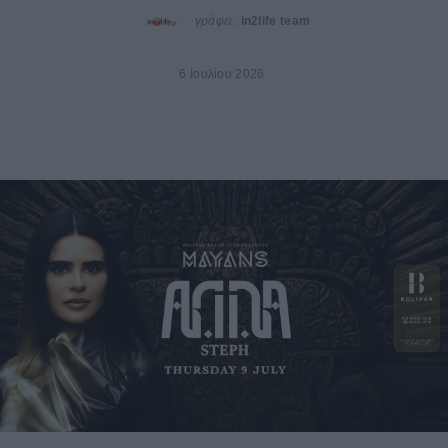
γράφει:
in2life team
6 Ιουλίου 2026