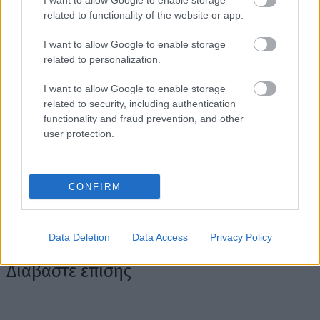
I want to allow Google to enable storage
in2life team
related to functionality of the website or app.
Γεννήθηκε τον Νοέμβριο του 2005, βρήκε τον δρόμο της
I want to allow Google to enable storage
(μαζί με την έμπνευση) στα στενά της Αθήνας, κι από τότε
related to personalization.
μέχρι σήμερα δεν έχει σταματήσει να μεγαλώνει.
Αμετανόητα περίεργη, θα πάει με την ίδια ευκολία σε
I want to allow Google to enable storage
related to security, including authentication
συνοικιακά κουτούκια και σε τρέντι μπαρ, και θα σου μιλήσει
functionality and fraud prevention, and other
με τον ίδιο ενθουσιασμό για τα ταξίδια της, τα νέα της
user protection.
ημέρας, τα θέατρα της πόλης, τις παλαβομάρες του ίντερνετ
και τις τελευταίες τάσεις σε διατροφή και άσκηση. Υπόσχεται
πως μόνο ό,τι αξίζει γίνεται byte.
CONFIRM
Data Deletion
Data Access
Privacy Policy
Διαβάστε επίσης