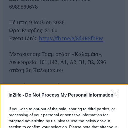
6989860678
Πέμπτη 9 Ιουλίου 2026
Ώρα Έναρξης: 21:00
Event Link:
https://fb.me/e/8d4RSfbEw
Μετακίνηση: Τραμ στάση «Καλαμάκι»,
Αναζήτηση
Λεωφορεία: 101,142, A1, A2, B1, B2, X96
για...
στάση 3η Καλαμακίου
Προπώληση Εισιτηρίων:
More.com
in2life -
Do Not Process My Personal Information
If you wish to opt-out of the sale, sharing to third parties, or
processing of your personal or sensitive information for
targeted advertising by us, please use the below opt-out
section to confirm your selection. Please note that after your