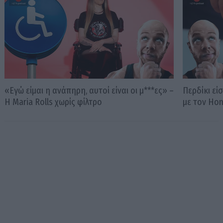
«Εγώ είμαι η ανάπηρη, αυτοί είναι οι μ***ες» –
Περδίκι εί
Η Maria Rolls χωρίς φίλτρο
με τον Ho