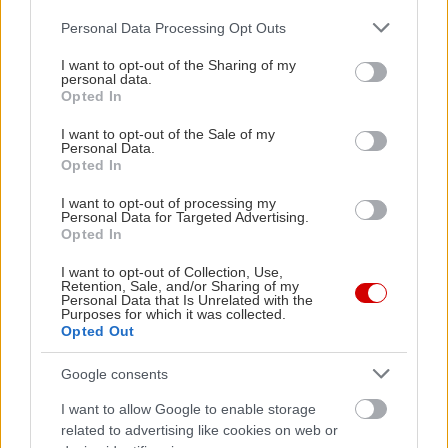
Μασκώτ φιλοδοξεί να αποτελέσει έναν νέο,
Please note that this website/app uses one or more Google
Personal Data Processing Opt Outs
ζωντανό πυρήνα κινηματογραφικής κουλτούρας
services and may gather and store information including but
not limited to your visit or usage behaviour. You may click to
I want to opt-out of the Sharing of my
για την Αθήνα, μετατρέποντας έναν
personal data.
grant or deny consent to Google and its third-party tags to
εγκαταλελειμμένο χώρο σε σημείο συνάντησης
Opted In
use your data for below specified purposes in below Google
για το κοινό που αγαπά το σινεμά κάτω από τα
consent section.
I want to opt-out of the Sale of my
Personal Data.
αστέρια.
Opted In
I want to opt-out of processing my
Cinobo Μασκώτ
Personal Data for Targeted Advertising.
Διεύθυνση:
Λ. Κωνσταντινουπόλεως 2, Ταύρος
Opted In
I want to opt-out of Collection, Use,
Retention, Sale, and/or Sharing of my
Σχετικά με το Cinobo
Personal Data that Is Unrelated with the
Purposes for which it was collected.
Opted Out
Το Cinobo είναι η ελληνική streaming πλατφόρμα
και εταιρία διανομής που ειδικεύεται στον
Google consents
ανεξάρτητο και arthouse κινηματογράφο. Ιδρύθηκε
I want to allow Google to enable storage
το 2020, έχει παρουσία σε Ελλάδα και Κύπρο και
related to advertising like cookies on web or