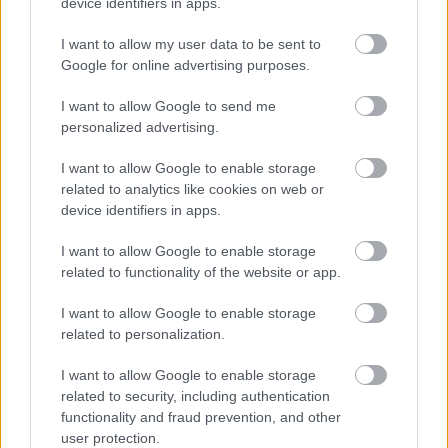
device identifiers in apps.
όραμά του είναι να φέρει το «μεγάλο σινεμά, σε
όλες τις οθόνες», συγκεντρώνοντας προσεκτικά
I want to allow my user data to be sent to
επιλεγμένο κινηματογραφικό περιεχόμενο από όλο
Google for online advertising purposes.
τον κόσμο και την Ελλάδα που είναι συχνά
I want to allow Google to send me
διάσπαρτο ή και δυσεύρετο. Σήμερα, το Cinobo
personalized advertising.
δίνει πρόσβαση στον μεγαλύτερο κατάλογο
I want to allow Google to enable storage
ανεξάρτητου κινηματογράφου μέσω μιας εκτενούς
related to analytics like cookies on web or
επιμελημένης online ταινιοθήκης για όλες τις
device identifiers in apps.
διαθέσεις. Η πρόσβαση στην πλατφόρμα είναι
I want to allow Google to enable storage
δυνατή από εφαρμογή σε Smart TV, smartphone και
related to functionality of the website or app.
tablet και μέσω του cinobo.com σε ηλεκτρονικούς
I want to allow Google to enable storage
υπολογιστές. Ο χρήστης έχει τη δυνατότητα
related to personalization.
δωρεάν δοκιμής για 7 ημέρες και έκτοτε με 9,99€/
μήνα, δίχως μακροχρόνιες δεσμεύσεις, έχει
I want to allow Google to enable storage
related to security, including authentication
απεριόριστη πρόσβαση σε όλο τον κατάλογο, με
functionality and fraud prevention, and other
δυνατότητα παρακολούθησης από 2 οθόνες
user protection.