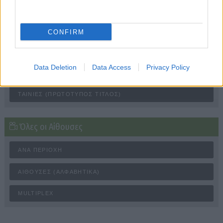
ταυτόχρονα και δυνατότητα προβολής εκτός
σύνδεσης.
CONFIRM
Όλες οι Ταινίες
Data Deletion
Data Access
Privacy Policy
ΤΑΙΝΊΕΣ (ΕΛΛΗΝΙΚΌΣ ΤΊΤΛΟΣ)
ΤΑΙΝΊΕΣ (ΠΡΩΤΌΤΥΠΟΣ ΤΊΤΛΟΣ)
Όλες οι Αίθουσες
ΑΝΆ ΠΕΡΙΟΧΉ
ΑΊΘΟΥΣΕΣ (ΑΛΦΑΒΗΤΙΚΆ)
MULTIPLEX