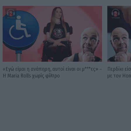
«Εγώ είμαι η ανάπηρη, αυτοί είναι οι μ***ες» –
Περδίκι εί
Η Maria Rolls χωρίς φίλτρο
με τον Ho