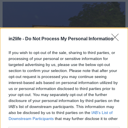
in2life -
Do Not Process My Personal Information
If you wish to opt-out of the sale, sharing to third parties, or
processing of your personal or sensitive information for
targeted advertising by us, please use the below opt-out
section to confirm your selection. Please note that after your
opt-out request is processed you may continue seeing
interest-based ads based on personal information utilized by
Φωτό: Στέλιος Παπαρδέλας
us or personal information disclosed to third parties prior to
your opt-out. You may separately opt-out of the further
Το Cinobo Μασκώτ βρίσκεται μόλις 12 λεπτά από
disclosure of your personal information by third parties on the
IAB’s list of downstream participants. This information may
το κέντρο της πόλης και διαθέτει μεγάλο δωρεάν
also be disclosed by us to third parties on the
IAB’s List of
χώρο στάθμευσης ακριβώς μπροστά από τον
Downstream Participants
that may further disclose it to other
κινηματογράφο. Από τις 2 Ιουλίου, το Cinobo
third parties.