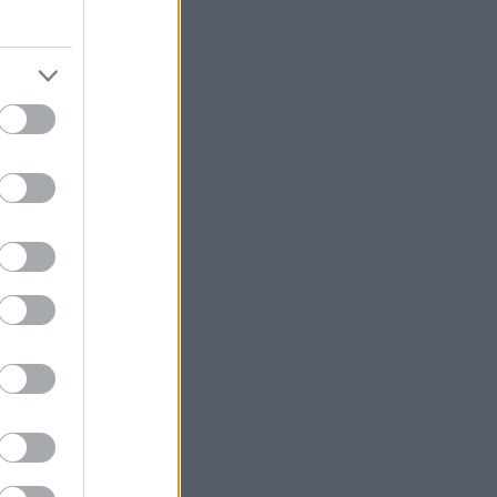
γικής
τη νέα BMW i3.
ην αμιγώς
 πριν από την
το τεχνολογικό
ς συνδυάζεται
 εμπειρία της
 Symbiotic
οιχείων που
xDrive First