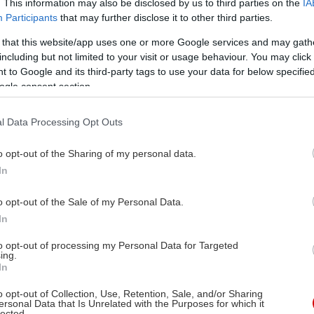
. This information may also be disclosed by us to third parties on the
IA
Participants
that may further disclose it to other third parties.
 that this website/app uses one or more Google services and may gath
including but not limited to your visit or usage behaviour. You may click 
 to Google and its third-party tags to use your data for below specifi
ogle consent section.
l Data Processing Opt Outs
o opt-out of the Sharing of my personal data.
In
o opt-out of the Sale of my Personal Data.
In
to opt-out of processing my Personal Data for Targeted
ing.
In
o opt-out of Collection, Use, Retention, Sale, and/or Sharing
ersonal Data that Is Unrelated with the Purposes for which it
lected.