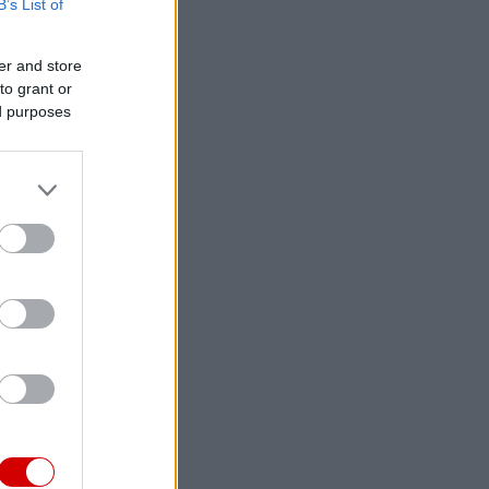
B’s List of
er and store
to grant or
ed purposes