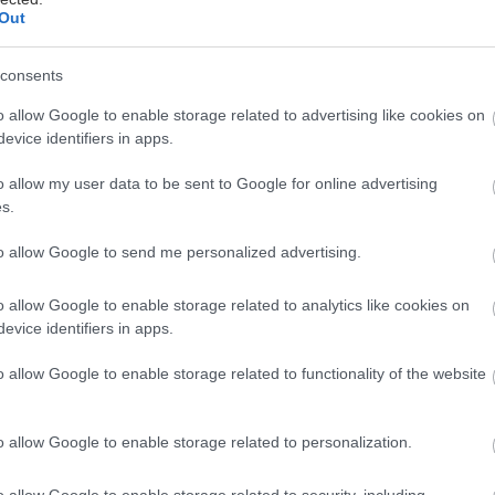
Out
consents
MW εισέρχεται σε μια συναρπαστική νέα εποχή οδη
o allow Google to enable storage related to advertising like cookies on
πόλαυσης με το δεύτερο μοντέλο της Neue Klasse, 
evice identifiers in apps.
ι υποψήφιοι αγοραστές μπορούν να παραγγείλουν τ
λεκτρική BMW i3 50 xDrive σε έκδοση First Edition
o allow my user data to be sent to Google for online advertising
s.
 στην αγορά.
to allow Google to send me personalized advertising.
το δεύτερο μοντέλο της Neue Klasse και ενσαρκώνει 
o allow Google to enable storage related to analytics like cookies on
ς. Η αποδοτική τεχνολογία BMW eDrive έκτης γενιά
evice identifiers in apps.
Panoramic iDrive και το Heart of Joy. Παράλληλα, η
 οδήγησης εισέρχεται σε μια νέα εποχή με το BMW
o allow Google to enable storage related to functionality of the website
οσφέρει μια σύγχρονη ερμηνεία των σχεδιαστικών στ
υτότητα ενός BMW sedan.
o allow Google to enable storage related to personalization.
γοραστές θα μπορούν να διαμορφώσουν τη νέα i3 50 
o allow Google to enable storage related to security, including