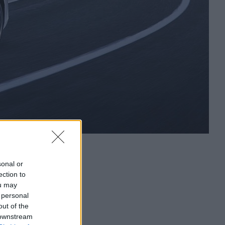
sonal or
ection to
ou may
 personal
out of the
 downstream