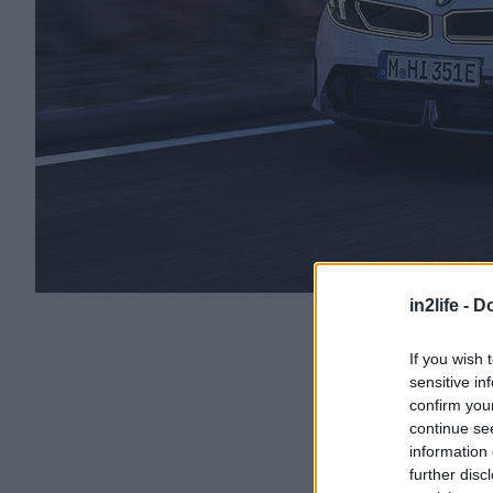
in2life -
Do
If you wish 
sensitive in
confirm you
continue se
information 
further disc