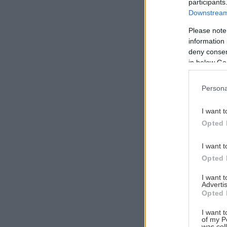
participants
Downstream 
Please note
information 
Αναζήτηση
deny consent
για...
in below Go
Persona
I want t
Opted 
I want t
Opted 
I want 
Advertis
Opted 
I want t
of my P
was col