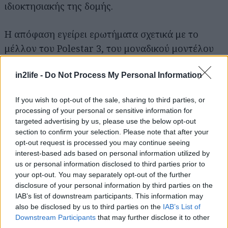
ιδιοκτησιακής της δομής.
Η απόφαση εγείρει ερωτήματα σχετικά με το
μέλλον του Polestar 3, του μοναδικού μοντέλου
που κατασκευάζεται στις ΗΠΑ.
in2life -
Do Not Process My Personal Information
Η Volvo Cars - η οποία κατασκευάζει μερικά από
If you wish to opt-out of the sale, sharing to third parties, or
τα αυτοκίνητα της Polestar - δήλωσε τον Μάρτιο
processing of your personal or sensitive information for
ότι θα ενοποιήσει την παραγωγή του Polestar 3
targeted advertising by us, please use the below opt-out
στο εργοστάσιό της στη Νότια Καρολίνα, αντί να
section to confirm your selection. Please note that after your
opt-out request is processed you may continue seeing
κατασκευάζει το μοντέλο και στο Τσενγκντού της
interest-based ads based on personal information utilized by
Κίνας.
us or personal information disclosed to third parties prior to
your opt-out. You may separately opt-out of the further
disclosure of your personal information by third parties on the
Ένας εκπρόσωπος της Volvo δήλωσε στο Reuters
IAB’s list of downstream participants. This information may
ότι η παραγωγή στην Κίνα δεν έχει ακόμη
also be disclosed by us to third parties on the
IAB’s List of
σταματήσει. Η Volvo δήλωσε ότι είναι πολύ νωρίς
Downstream Participants
that may further disclose it to other
third parties.