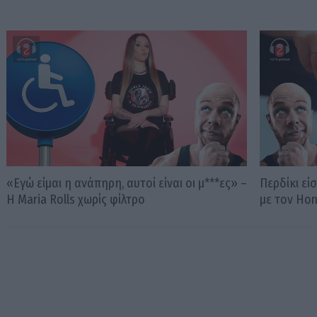
«Εγώ είμαι η ανάπηρη, αυτοί είναι οι μ***ες» –
Περδίκι εί
Η Maria Rolls χωρίς φίλτρο
με τον Ho