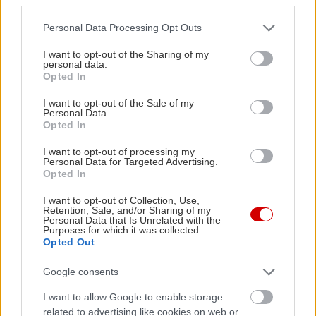
για να πει εάν αυτή η εξέλιξη θα αλλάξει αυτά τα
σχέδια.
Please note that this website/app uses one or more Google
Personal Data Processing Opt Outs
services and may gather and store information including but
not limited to your visit or usage behaviour. You may click to
I want to opt-out of the Sharing of my
Εν μέσω πιέσεων από τους δασμούς, η Polestar
personal data.
grant or deny consent to Google and its third-party tags to
Opted In
επέλεξε να ανανεώσει τα παλαιωμένα μοντέλα
use your data for below specified purposes in below Google
consent section.
αντί να λανσάρει εντελώς νέα.
I want to opt-out of the Sale of my
Personal Data.
Opted In
Αναμένει ότι οι παραδόσεις μιας νέας έκδοσης
I want to opt-out of processing my
Polestar 4 θα ξεκινήσουν αργότερα φέτος,
Personal Data for Targeted Advertising.
Opted In
ακολουθούμενες από μια ανανεωμένη έκδοση του
sedan Polestar 2 το 2027.
I want to opt-out of Collection, Use,
Retention, Sale, and/or Sharing of my
Personal Data that Is Unrelated with the
Purposes for which it was collected.
Το επόμενο εντελώς νέο μοντέλο της
Opted Out
αυτοκινητοβιομηχανίας, το compact Polestar 7
Google consents
SUV, έχει προγραμματιστεί για παραγωγή στο
I want to allow Google to enable storage
εργοστάσιο της Volvo στη Σλοβακία.
related to advertising like cookies on web or