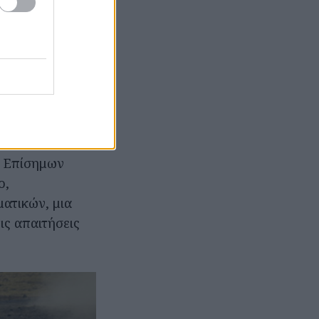
α προγράμματα
ς ημέρες
υ Επίσημων
ο,
ατικών, μια
ις απαιτήσεις