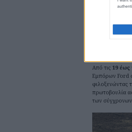
δυνατότητες μ
authenti
Προγράμμ
Οι επισκέπτες 
ΕΣΠΑ
και τα πρ
εκείνες.
Από τις
19 έως 
Εμπόρων Ford σ
φιλοξενώντας τ
πρωτοβουλία αφ
των σύγχρονων 