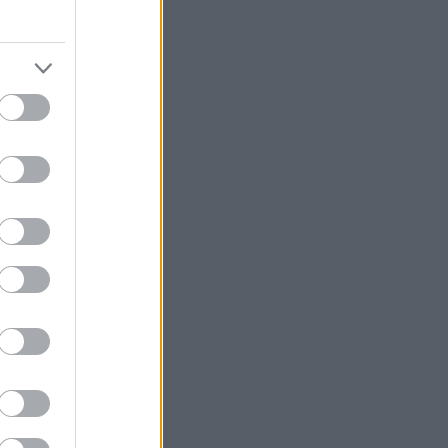
των σύγχρονων
α
και
αγματοποιηθεί
πό τις
19 έως
α των
 για όλες τις