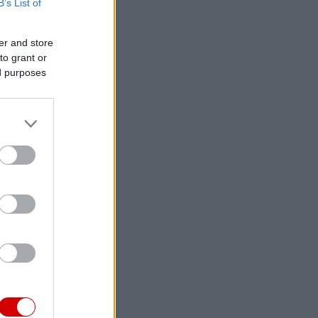
B’s List of
er and store
to grant or
ed purposes