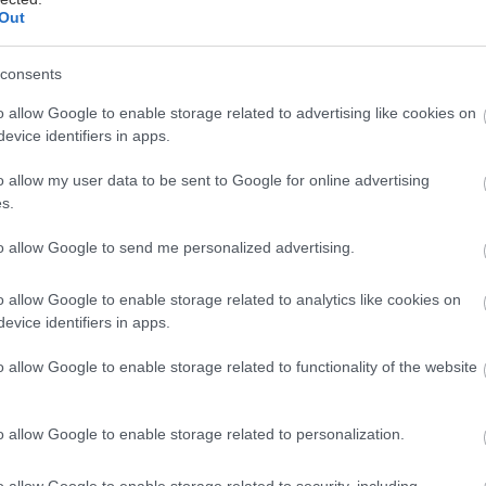
Out
consents
o allow Google to enable storage related to advertising like cookies on
evice identifiers in apps.
o allow my user data to be sent to Google for online advertising
φιερωμένη στους επαγγελματίες και στις ανάγκες 
s.
ρχεται στο δίκτυο Επίσημων Εμπόρων Ford σε
Αθήν
to allow Google to send me personalized advertising.
o allow Google to enable storage related to analytics like cookies on
rd Pro Blue Days - Ημέρες Επαγγελματικών
θα πρ
evice identifiers in apps.
καταστήματα του δικτύου Επίσημων Εμπόρων Ford α
ίου
.
o allow Google to enable storage related to functionality of the website
θα έχουν την ευκαιρία να γνωρίσουν την πλήρη γκάμ
o allow Google to enable storage related to personalization.
γελματικών οχημάτων της Ford Pro, να ενημερωθούν
o allow Google to enable storage related to security, including