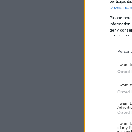
participants
Downstream 
Please note
information 
Αναζήτηση
deny consent
για...
in below Go
Persona
I want t
Opted 
I want t
Opted 
I want 
Advertis
Opted 
I want t
of my P
was col