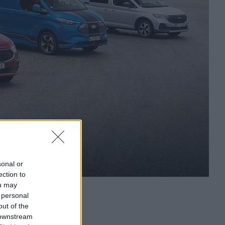
sonal or
ection to
ou may
 personal
out of the
 downstream