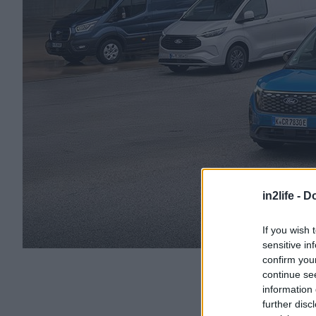
in2life -
Do
If you wish 
sensitive in
confirm you
continue se
information 
further disc