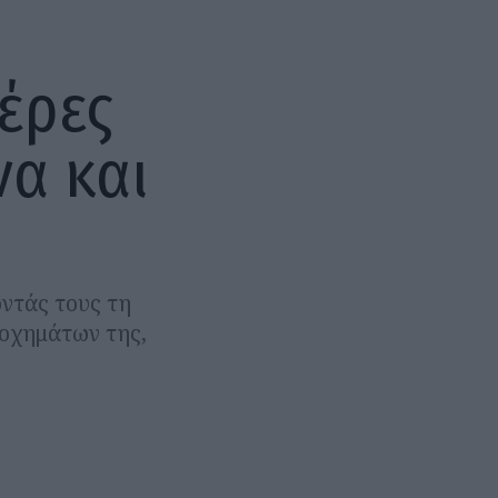
μέρες
να και
οντάς τους τη
 οχημάτων της,