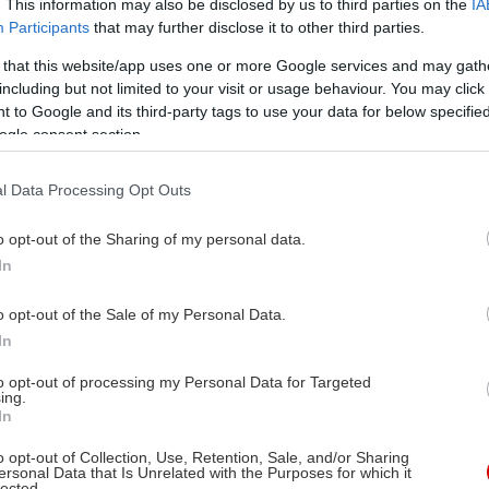
. This information may also be disclosed by us to third parties on the
IA
Participants
that may further disclose it to other third parties.
 that this website/app uses one or more Google services and may gath
including but not limited to your visit or usage behaviour. You may click 
 to Google and its third-party tags to use your data for below specifi
ogle consent section.
l Data Processing Opt Outs
o opt-out of the Sharing of my personal data.
In
o opt-out of the Sale of my Personal Data.
In
to opt-out of processing my Personal Data for Targeted
ing.
In
o opt-out of Collection, Use, Retention, Sale, and/or Sharing
ersonal Data that Is Unrelated with the Purposes for which it
lected.