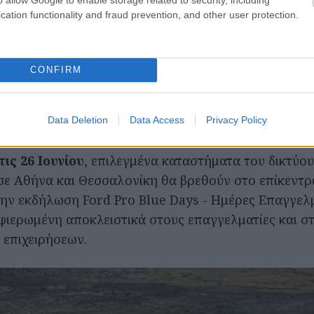
ετασκευών και να πραγματοποιήσουν
test drive
.
cation functionality and fraud prevention, and other user protection.
ατα ΕΣΠΑ
CONFIRM
θα έχουν επίσης την ευκαιρία να ενημερωθούν για τ
ονόμια αγοράς που θα ισχύσουν αποκλειστικά για τι
Data Deletion
Data Access
Privacy Policy
τις 26 Ιουνίου
, επιλεγμένα καταστήματα του δικτύο
ε Αθήνα και Θεσσαλονίκη θα βρεθούν στο επίκεντρ
ην εκδήλωση Ford Pro Blue Days - Ημέρες Επαγγελμ
ιερωμένη αποκλειστικά στους επαγγελματίες και στ
επιχειρήσεων.