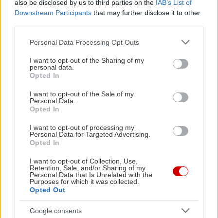
also be disclosed by us to third parties on the
IAB’s List of
αβεβαιότητα της καταναλωτικής ζήτησης,
Downstream Participants
that may further disclose it to other
third parties.
χωρίς να παραβλέπεται ο κοινός στόχος της
απανθρακοποίησης
Please note that this website/app uses one or more Google
Personal Data Processing Opt Outs
services and may gather and store information including but
not limited to your visit or usage behaviour. You may click to
I want to opt-out of the Sharing of my
Επιπλέον, ανέδειξε τα ανανεώσιμα καύσιμα ως
personal data.
grant or deny consent to Google and its third-party tags to
Opted In
βασικό συντελεστή απανθρακοποίησης, ικανό να
use your data for below specified purposes in below Google
μειώσει σημαντικά τις εκπομπές
CO₂
, να συμβάλει
consent section.
I want to opt-out of the Sale of my
Personal Data.
στην ευρωπαϊκή τεχνογνωσία και να εξασφαλίσει
Opted In
ενεργειακή ανθεκτικότητα έναντι των
I want to opt-out of processing my
προκλήσεων που δημιουργούνται από τον
Personal Data for Targeted Advertising.
Opted In
εφοδιασμό ορυκτών καυσίμων.
I want to opt-out of Collection, Use,
Retention, Sale, and/or Sharing of my
Ζήτησε επίσης την αυστηρή εφαρμογή του
Personal Data that Is Unrelated with the
Purposes for which it was collected.
Κανονισμού για τις Υποδομές Εναλλακτικών
Opted Out
Καυσίμων
(
AFIR
) προκειμένου να υλοποιηθούν
Google consents
οι δεσμεύσεις για υποδομές ανεφοδιασμού με