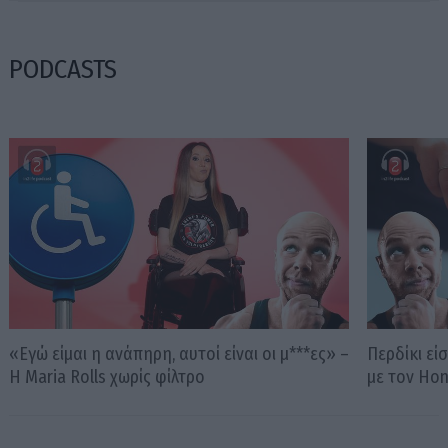
PODCASTS
«Εγώ είμαι η ανάπηρη, αυτοί είναι οι μ***ες» –
Περδίκι εί
Η Maria Rolls χωρίς φίλτρο
με τον Ho