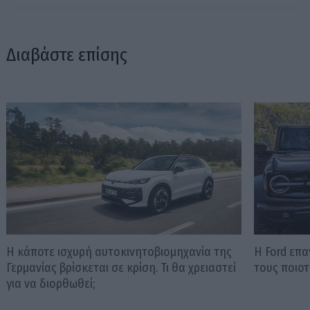
Διαβάστε επίσης
Η κάποτε ισχυρή αυτοκινητοβιομηχανία της
Η Ford επ
Γερμανίας βρίσκεται σε κρίση. Τι θα χρειαστεί
τους ποιοτ
για να διορθωθεί;