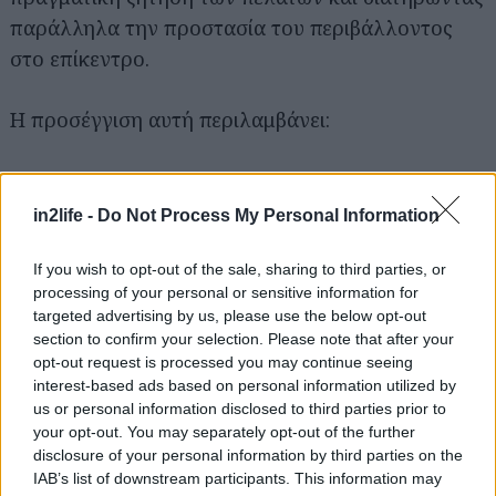
παράλληλα την προστασία του περιβάλλοντος
στο επίκεντρο.
Η προσέγγιση αυτή περιλαμβάνει:
Συνεχής ανάπτυξη ηλεκτρικών οχημάτων
μπαταρίας (
BEV
) και οχημάτων κυψέλης
in2life -
Do Not Process My Personal Information
καυσίμου (
FCEV
)
If you wish to opt-out of the sale, sharing to third parties, or
Στρατηγικός ρόλος των υβριδικών plug-in
processing of your personal or sensitive information for
(
PHEV
) ως πρακτική και πλεονεκτική
targeted advertising by us, please use the below opt-out
τεχνολογία
section to confirm your selection. Please note that after your
opt-out request is processed you may continue seeing
Άμεση επιβεβαίωση της ευρύτερης χρήσης
interest-based ads based on personal information utilized by
ανανεώσιμων καυσίμων για την
us or personal information disclosed to third parties prior to
απανθρακοποίηση νέων οχημάτων
your opt-out. You may separately opt-out of the further
disclosure of your personal information by third parties on the
Ενσωμάτωση ευελιξίας στη στρατηγική
IAB’s list of downstream participants. This information may
μείωσης
CO2
, ώστε να λαμβάνεται υπόψη η