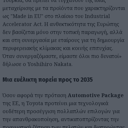
Τουρκία, θα πρέπει να τυγχάνουν της ίδιας
μεταχείρισης με τα προϊόντα που χαρακτηρίζονται
ως "Made in EU" στο πλαίσιο του Industrial
Accelerator Act. Η ανθεκτικότητα της Ευρώπης
δεν βασίζεται μόνο στην τοπική παραγωγή, αλλά
και στη συνεργασία με εταίρους για τη δημιουργία
περιφερειακής κλίμακας και κοινής επιτυχίας.
Όταν συνεργαζόμαστε, είμαστε όλοι πιο δυνατοί»
δήλωσε ο Yoshihiro Nakata.
Μια ευέλικτη πορεία προς το 2035
Όσον αφορά την πρόταση
Automotive Package
της ΕΕ, η Toyota προτείνει μια τεχνολογικά
ουδέτερη προσέγγιση πολλαπλών επιλογών για
Αναζήτηση
για...
την απανθρακοποίηση, αντικατοπτρίζοντας την
πραγματική ζήτηση των πελατών και διατηρώντας