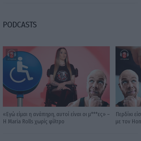
PODCASTS
«Εγώ είμαι η ανάπηρη, αυτοί είναι οι μ***ες» –
Περδίκι εί
Η Maria Rolls χωρίς φίλτρο
με τον Ho