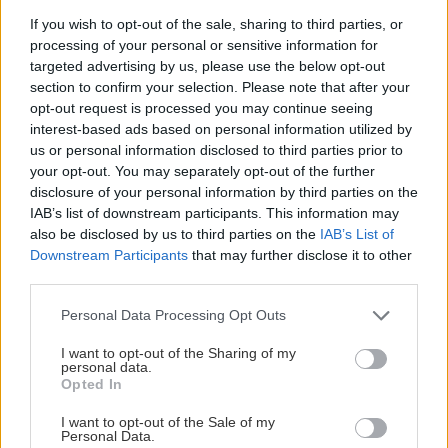
Αθηνών -Θεσσαλονίκης, στην Κηφισιά.
If you wish to opt-out of the sale, sharing to third parties, or
processing of your personal or sensitive information for
targeted advertising by us, please use the below opt-out
section to confirm your selection. Please note that after your
opt-out request is processed you may continue seeing
interest-based ads based on personal information utilized by
us or personal information disclosed to third parties prior to
your opt-out. You may separately opt-out of the further
disclosure of your personal information by third parties on the
IAB’s list of downstream participants. This information may
also be disclosed by us to third parties on the
IAB’s List of
Downstream Participants
that may further disclose it to other
third parties.
Please note that this website/app uses one or more Google
Personal Data Processing Opt Outs
services and may gather and store information including but
not limited to your visit or usage behaviour. You may click to
I want to opt-out of the Sharing of my
personal data.
grant or deny consent to Google and its third-party tags to
Opted In
use your data for below specified purposes in below Google
consent section.
I want to opt-out of the Sale of my
Personal Data.