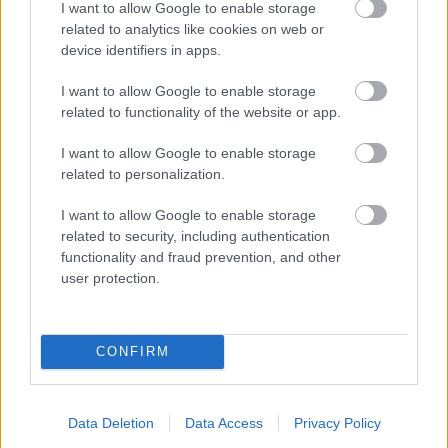
I want to allow Google to enable storage
related to analytics like cookies on web or
device identifiers in apps.
I want to allow Google to enable storage
related to functionality of the website or app.
I want to allow Google to enable storage
in2life team
related to personalization.
Γεννήθηκε τον Νοέμβριο του 2005, βρήκε τον δρόμο της
I want to allow Google to enable storage
(μαζί με την έμπνευση) στα στενά της Αθήνας, κι από τότε
related to security, including authentication
μέχρι σήμερα δεν έχει σταματήσει να μεγαλώνει.
functionality and fraud prevention, and other
user protection.
Αμετανόητα περίεργη, θα πάει με την ίδια ευκολία σε
συνοικιακά κουτούκια και σε τρέντι μπαρ, και θα σου μιλήσει
με τον ίδιο ενθουσιασμό για τα ταξίδια της, τα νέα της
CONFIRM
ημέρας, τα θέατρα της πόλης, τις παλαβομάρες του ίντερνετ
και τις τελευταίες τάσεις σε διατροφή και άσκηση. Υπόσχεται
πως μόνο ό,τι αξίζει γίνεται byte.
Data Deletion
Data Access
Privacy Policy