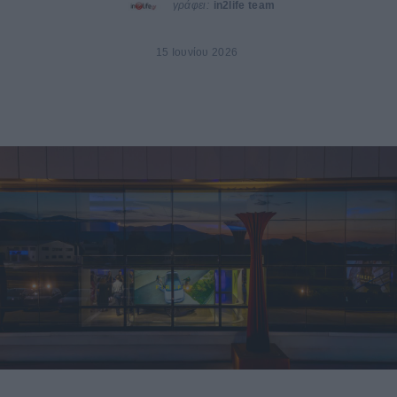
γράφει:
in2life team
15 Ιουνίου 2026