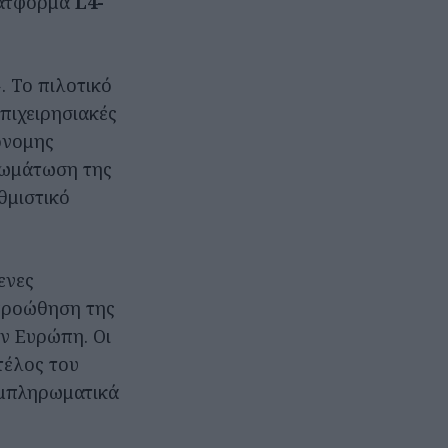
λατφόρμα
L4-
. Το πιλοτικό
επιχειρησιακές
όνομης
νσωμάτωση της
θμιστικό
ενες
ν προώθηση της
ν Ευρώπη. Οι
τέλος του
υμπληρωματικά