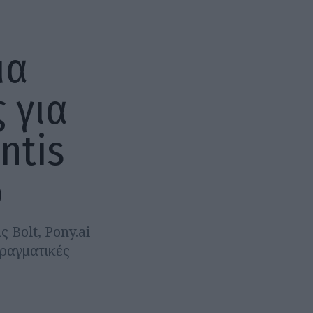
μα
 για
antis
ο
 Bolt, Pony.ai
πραγματικές