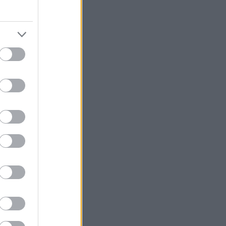
η και τη
βάλλον του
 για την
στο κοινό για
ματικά σενάρια
ίς οδηγό μέχρι