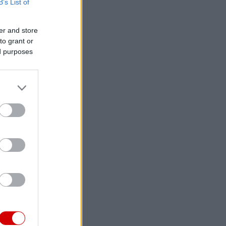
B’s List of
er and store
to grant or
ed purposes