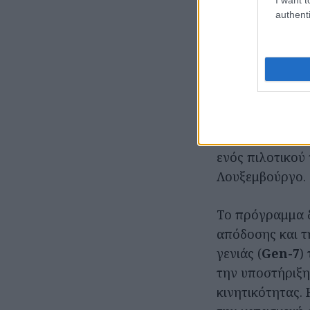
το τέλος του π
authenti
Η συνεργασία α
επεκτάσιμης αν
Η Bolt, η κορυ
ηγέτης στην τεχ
κορυφαίες αυτο
ενός πιλοτικού
Λουξεμβούργο.
Το πρόγραμμα δ
απόδοσης και τ
γενιάς (
Gen-7
)
την υποστήριξη
κινητικότητας. 