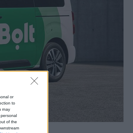
sonal or
ection to
ou may
 personal
out of the
 downstream