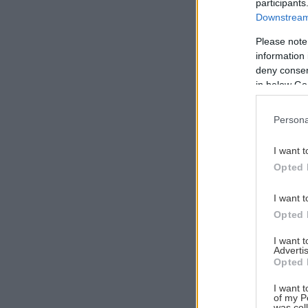
participants
Downstream 
Please note
information 
Αναζήτηση
deny consent
για...
in below Go
Persona
I want t
Opted 
I want t
Opted 
I want 
Advertis
Opted 
I want t
of my P
was col