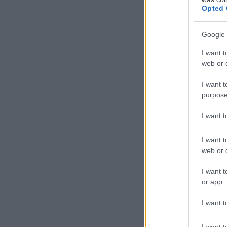
Opted 
Google 
I want t
web or d
I want t
purpose
Τ
ο 
I want 
ρυ
I want t
Λου
web or d
αν
I want t
τη δοκιμή συνδ
or app.
πόλης.
I want t
Οι εταιρείες σ
I want t