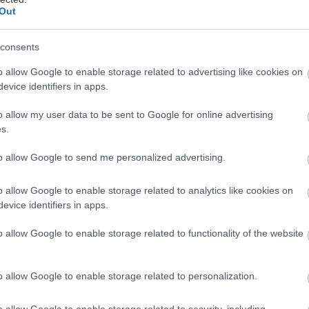
Out
consents
o allow Google to enable storage related to advertising like cookies on
evice identifiers in apps.
o allow my user data to be sent to Google for online advertising
s.
πρόγραμμα θα επικυρώσει την ασφάλεια, την απόδοσ
to allow Google to send me personalized advertising.
θμιστική ετοιμότητα στο τοπικό κυκλοφοριακό περι
o allow Google to enable storage related to analytics like cookies on
ξεμβούργου, υποστηρίζοντας τη στρατηγική της Bolt
evice identifiers in apps.
άπτυξη «Ζωντανών Εργαστηρίων» που απευθύνονται 
o allow Google to enable storage related to functionality of the website
εδεμένων και αυτοματοποιημένων οχημάτων σε πραγ
o allow Google to enable storage related to personalization.
τοχεύουν να εργαστούν για την πλήρη ετοιμότητα χωρ
o allow Google to enable storage related to security, including