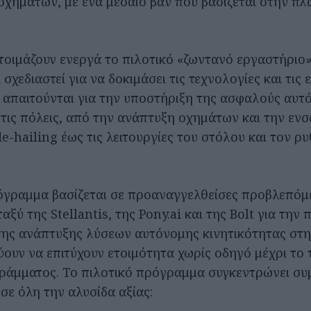
οχημάτων, με ένα μεσαίο βαν που βασίζεται στην π
ετοιμάζουν ενεργά το πιλοτικό «ζωντανό εργαστήριο»
σχεδιαστεί για να δοκιμάσει τις τεχνολογίες και τις 
υ απαιτούνται για την υποστήριξη της ασφαλούς αυτ
στις πόλεις, από την ανάπτυξη οχημάτων και την ε
-hailing έως τις λειτουργίες του στόλου και τον ρυ
όγραμμα βασίζεται σε προαναγγελθείσες προβλεπόμ
αξύ της Stellantis, της Pony.ai και της Bolt για τη
της ανάπτυξης λύσεων αυτόνομης κινητικότητας στη
ύουν να επιτύχουν ετοιμότητα χωρίς οδηγό μέχρι το 
ράμματος. Το πιλοτικό πρόγραμμα συγκεντρώνει σ
σε όλη την αλυσίδα αξίας: