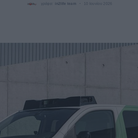
γράφει:
in2life team
10 Ιουνίου 2026