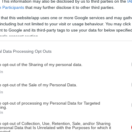
. This information may also be disclosed by us to third parties on the
IA
Participants
that may further disclose it to other third parties.
 that this website/app uses one or more Google services and may gath
including but not limited to your visit or usage behaviour. You may click 
 to Google and its third-party tags to use your data for below specifi
ogle consent section.
l Data Processing Opt Outs
o opt-out of the Sharing of my personal data.
In
o opt-out of the Sale of my Personal Data.
In
to opt-out of processing my Personal Data for Targeted
ing.
In
o opt-out of Collection, Use, Retention, Sale, and/or Sharing
ersonal Data that Is Unrelated with the Purposes for which it
lected.