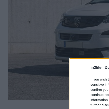
in2life -
Do
If you wish 
sensitive in
confirm you
continue se
information 
further disc