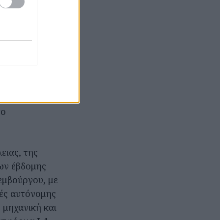
 την υποστήριξη
, παγκόσμιος
από τις
α την έναρξη
το
ειας, της
ων έβδομης
εμβούργου, με
μές αυτόνομης
η μηχανική και