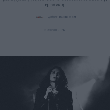
εμφάνιση.
γράφει:
in2life team
9 Ιουνίου 2026