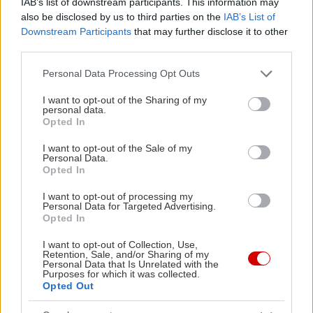
IAB’s list of downstream participants. This information may
also be disclosed by us to third parties on the
IAB’s List of
Downstream Participants
that may further disclose it to other
third parties.
Please note that this website/app uses one or more Google
Personal Data Processing Opt Outs
services and may gather and store information including but
not limited to your visit or usage behaviour. You may click to
I want to opt-out of the Sharing of my
personal data.
grant or deny consent to Google and its third-party tags to
Opted In
use your data for below specified purposes in below Google
consent section.
I want to opt-out of the Sale of my
Personal Data.
Opted In
I want to opt-out of processing my
Personal Data for Targeted Advertising.
Opted In
I want to opt-out of Collection, Use,
Retention, Sale, and/or Sharing of my
Personal Data that Is Unrelated with the
Purposes for which it was collected.
Opted Out