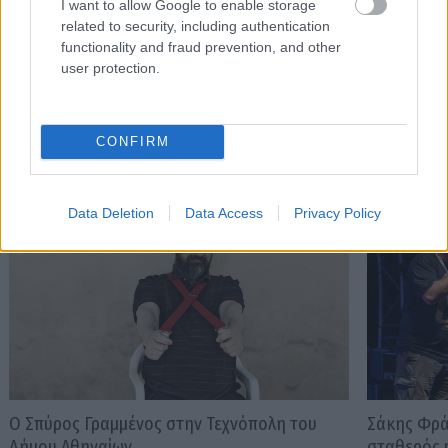
πως μόνο ό,τι αξίζει γίνεται byte.
I want to allow Google to enable storage
related to security, including authentication
functionality and fraud prevention, and other
user protection.
Διαβάστε επίσης
CONFIRM
Data Deletion
Data Access
Privacy Policy
Ο Σπύρος Γραμμένος στην Τεχνόπολη του
Σάκης Φράγ
Δήμου Αθηναίων
σταθερός m