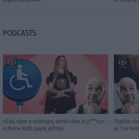
PODCASTS
«Εγώ είμαι η ανάπηρη, αυτοί είναι οι μ***ες» –
Περδίκι εί
Η Maria Rolls χωρίς φίλτρο
με τον Ho