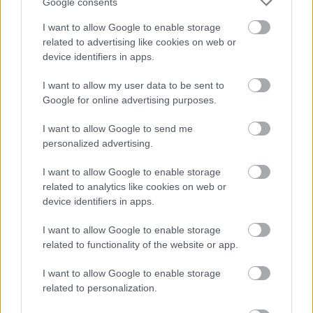
Google consents
I want to allow Google to enable storage
related to advertising like cookies on web or
device identifiers in apps.
I want to allow my user data to be sent to
Google for online advertising purposes.
I want to allow Google to send me
personalized advertising.
in2life team
I want to allow Google to enable storage
Γεννήθηκε τον Νοέμβριο του 2005, βρήκε τον δρόμο της
related to analytics like cookies on web or
(μαζί με την έμπνευση) στα στενά της Αθήνας, κι από τότε
device identifiers in apps.
μέχρι σήμερα δεν έχει σταματήσει να μεγαλώνει.
I want to allow Google to enable storage
Αμετανόητα περίεργη, θα πάει με την ίδια ευκολία σε
related to functionality of the website or app.
συνοικιακά κουτούκια και σε τρέντι μπαρ, και θα σου μιλήσει
με τον ίδιο ενθουσιασμό για τα ταξίδια της, τα νέα της
I want to allow Google to enable storage
ημέρας, τα θέατρα της πόλης, τις παλαβομάρες του ίντερνετ
related to personalization.
και τις τελευταίες τάσεις σε διατροφή και άσκηση. Υπόσχεται