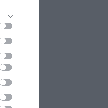
l, της Ισπανίας
ID. Polo,
οετοιμάζοντας
Ισπανία.
oject που
 του Brand
ηλεκτρική
σσερα αμιγώς
σμένα στην