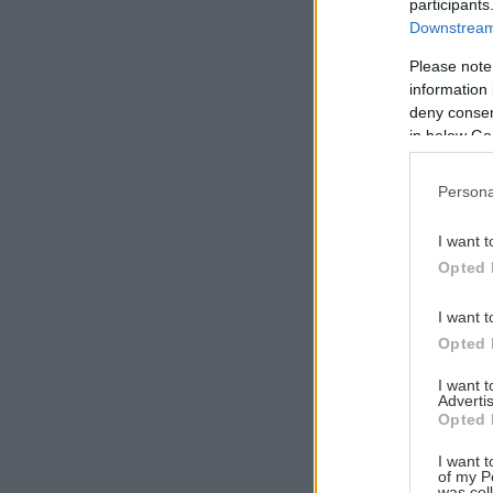
participants
Downstream 
Please note
information 
Αναζήτηση
deny consent
για...
in below Go
Persona
I want t
Opted 
I want t
Opted 
I want 
Advertis
Opted 
I want t
of my P
was col