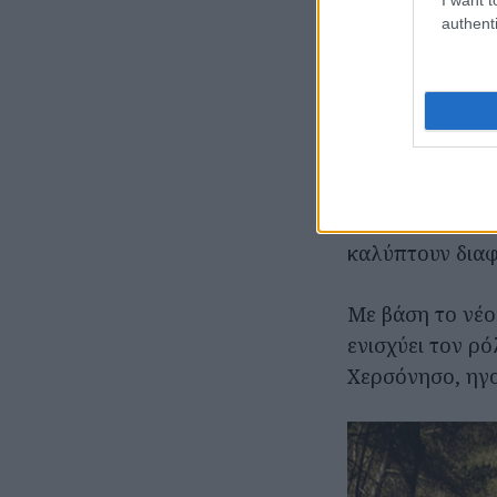
Ενίσχυση 
authenti
Αυτό το πρότζε
την Seat και τ
ένα σημαντικό 
Group. Βασισμέ
Αυτοκινήτων έχ
παραγωγής, ενώ
καλύπτουν διαφ
Με βάση το νέο
ενισχύει τον ρ
Χερσόνησο, ηγο