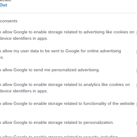
Out
consents
o allow Google to enable storage related to advertising like cookies on
ργοστάσιο της Seat και της Cupra Seat στο Martorel
evice identifiers in apps.
ινά την παραγωγή των Cupra Raval και Volkswagen 
αινιάζοντας μία νέα εποχή για την κινητικότητα, πρ
o allow my user data to be sent to Google for online advertising
s.
έδαφος για τον εξηλεκτρισμό της Ευρώπης από την 
to allow Google to send me personalized advertising.
κογένειας ηλεκτρικών αστικών αυτοκινήτων, ενός pr
 την ηγεσία της Seat και της Cupra για λογαριασμό
o allow Google to enable storage related to analytics like cookies on
evice identifiers in apps.
 ομίλου Volkswagen, φιλοδοξεί να καταστήσει την 
ροσιτή σε ολόκληρη την ευρωπαϊκή ήπειρο με τα τέ
o allow Google to enable storage related to functionality of the website
έλα από τρεις διαφορετικές μάρκες, όλα κατασκευα
o allow Google to enable storage related to personalization.
o allow Google to enable storage related to security, including