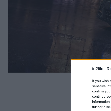
in2life -
Do
If you wish 
sensitive in
confirm you
continue se
information 
further disc