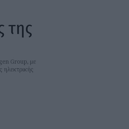
ς της
gen Group, με
ας ηλεκτρικής