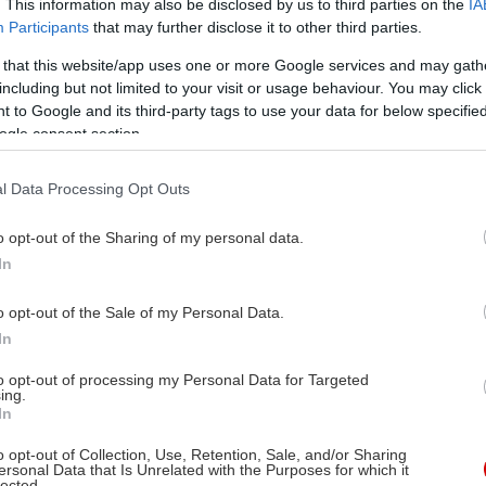
. This information may also be disclosed by us to third parties on the
IA
Participants
that may further disclose it to other third parties.
 that this website/app uses one or more Google services and may gath
including but not limited to your visit or usage behaviour. You may click 
 to Google and its third-party tags to use your data for below specifi
ogle consent section.
l Data Processing Opt Outs
o opt-out of the Sharing of my personal data.
In
o opt-out of the Sale of my Personal Data.
In
to opt-out of processing my Personal Data for Targeted
ing.
In
o opt-out of Collection, Use, Retention, Sale, and/or Sharing
ersonal Data that Is Unrelated with the Purposes for which it
lected.