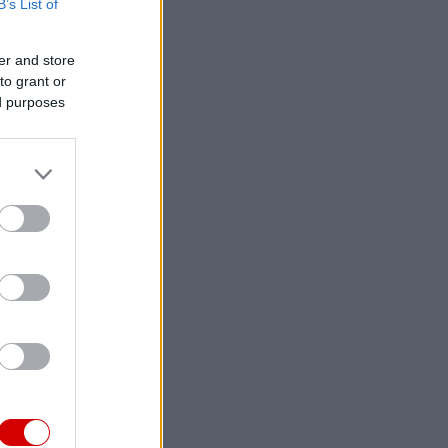
B’s List of
er and store
to grant or
ed purposes