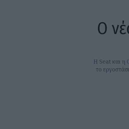
Ο νέ
Η Seat και η
το εργοστάσι