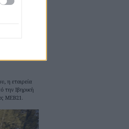
λοποιείται από
ματοδοτώντας
στο Volkswagen
ών Αστικών
υ κόστους
σχεδιασμένα να
, η εταιρεία
ό την Ιβηρική
ας MEB21.