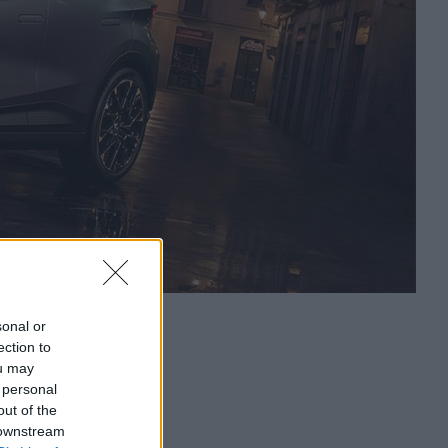
sonal or
ection to
ou may
 personal
out of the
 downstream