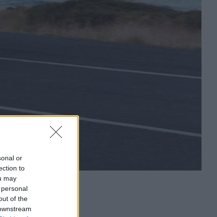
sonal or
ection to
ou may
 personal
out of the
 downstream