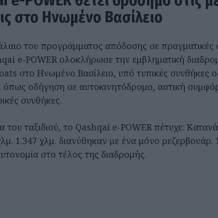
i e-POWER θέτει ορόσημο στις μ
ις στο Ηνωμένο Βασίλειο
λαιο του προγράμματος απόδοσης σε πραγματικές 
hqai e-POWER ολοκλήρωσε την εμβληματική διαδρο
oats στο Ηνωμένο Βασίλειο, υπό τυπικές συνθήκες 
 όπως οδήγηση σε αυτοκινητόδρομο, αστική συμφό
ρικές συνθήκες.
ια του ταξιδιού, το Qashqai e-POWER πέτυχε: Κατα
χλμ. 1.347 χλμ. διανύθηκαν με ένα μόνο ρεζερβουάρ. 
υτονομία στο τέλος της διαδρομής.