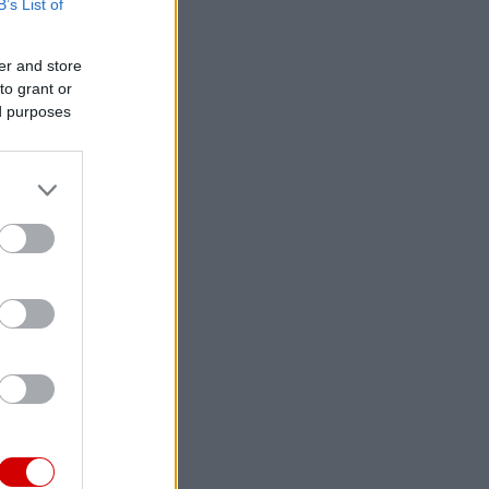
B’s List of
er and store
to grant or
ed purposes