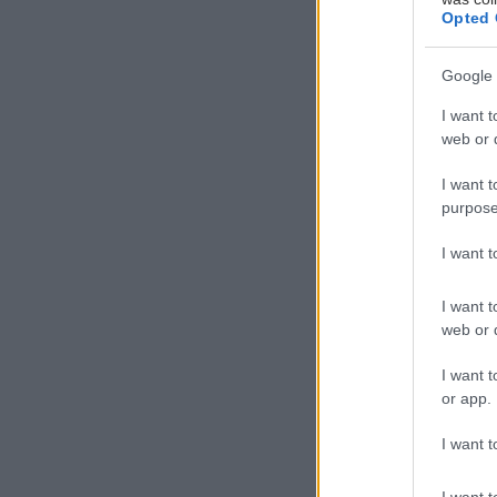
Opted 
Google 
I want t
web or d
Τ
I want t
ο 
purpose
με
πλ
I want 
I want t
Ακολουθεί το τα
web or d
ολοκληρώθηκε 
I want t
or app.
Το Qashqai e-P
στην Τασμανία.
I want t
I want t