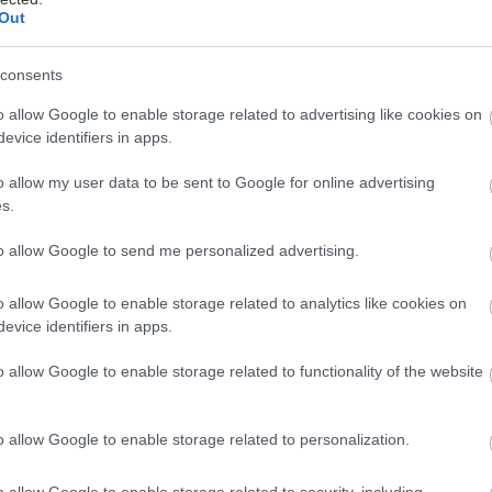
Out
consents
o allow Google to enable storage related to advertising like cookies on
evice identifiers in apps.
o allow my user data to be sent to Google for online advertising
Nissan Qashqai e-POWER ολοκληρώνει μια δεύτερη 
s.
γάλων αποστάσεων σε πραγματικές συνθήκες, διανύ
ήρη γύρο της Τασμανίας με ένα μόνο ρεζερβουάρ.
to allow Google to send me personalized advertising.
o allow Google to enable storage related to analytics like cookies on
ξίδι του John O'Groats από το UK Land's End, το ο
evice identifiers in apps.
νωρίτερα φέτος.
o allow Google to enable storage related to functionality of the website
OWER πέτυχε περισσότερα από 1.300 χλμ. με ένα μό
o allow Google to enable storage related to personalization.
o allow Google to enable storage related to security, including