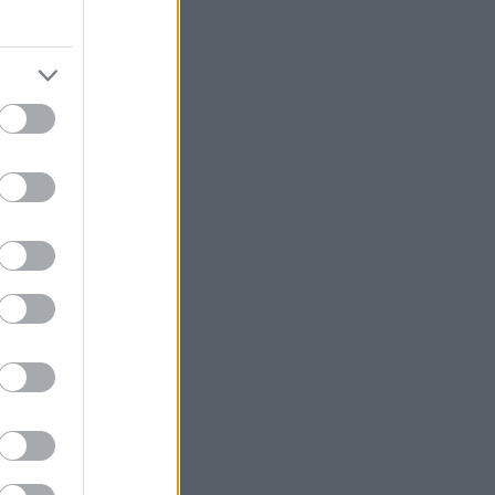
πρόκληση
οντας έναν
ποίο
νο ρεζερβουάρ