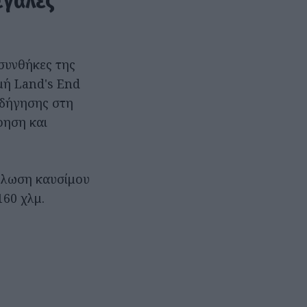
εγάλες
συνθήκες της
μή Land's End
οδήγησης στη
ρηση και
νάλωση καυσίμου
160 χλμ.