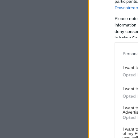
participants
Downstream 
Please note
information 
Αναζήτηση
deny consent
για...
in below Go
Persona
I want t
Opted 
I want t
Opted 
I want 
Advertis
Opted 
I want t
of my P
was col