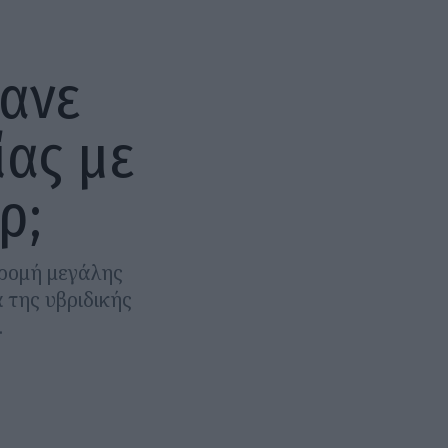
κανε
ίας με
ρ;
δρομή μεγάλης
 της υβριδικής
.