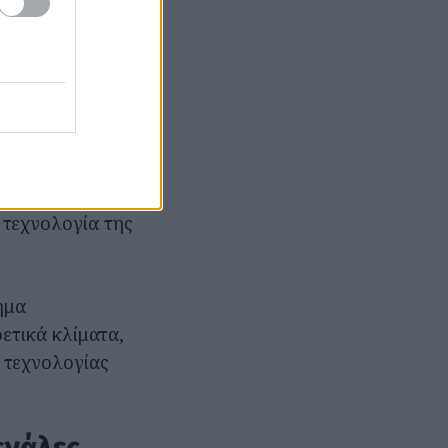
α της για την
ashqai e-
α με ένα μόνο
μενο επίτευγμα
ένο Βασίλειο,
 και την
 τεχνολογία της
ημα
ετικά κλίματα,
 τεχνολογίας