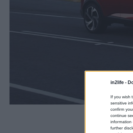
in2life -
Do
If you wish 
sensitive in
confirm you
continue se
information 
further disc