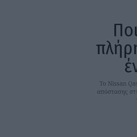
Ποι
πλήρη
έ
Το Nissan Qa
απόστασης στη