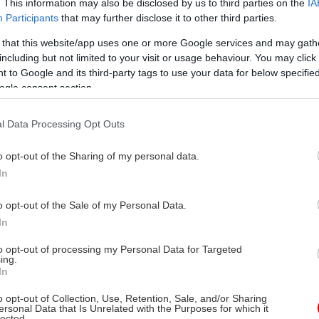
. This information may also be disclosed by us to third parties on the
IA
Participants
that may further disclose it to other third parties.
 that this website/app uses one or more Google services and may gath
including but not limited to your visit or usage behaviour. You may click 
 to Google and its third-party tags to use your data for below specifi
ogle consent section.
l Data Processing Opt Outs
o opt-out of the Sharing of my personal data.
In
o opt-out of the Sale of my Personal Data.
In
to opt-out of processing my Personal Data for Targeted
ing.
In
o opt-out of Collection, Use, Retention, Sale, and/or Sharing
ersonal Data that Is Unrelated with the Purposes for which it
lected.