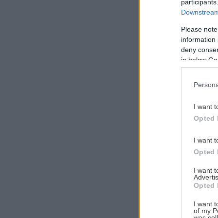
participants
Downstream 
Please note
information 
Αναζήτηση
deny consent
για...
in below Go
Persona
I want t
Opted 
I want t
Opted 
I want 
Advertis
Opted 
I want t
of my P
was col