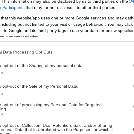
. This information may also be disclosed by us to third parties on the
IA
Participants
that may further disclose it to other third parties.
 that this website/app uses one or more Google services and may gath
including but not limited to your visit or usage behaviour. You may click 
 to Google and its third-party tags to use your data for below specifi
ogle consent section.
l Data Processing Opt Outs
o opt-out of the Sharing of my personal data.
In
o opt-out of the Sale of my Personal Data.
In
to opt-out of processing my Personal Data for Targeted
ing.
In
o opt-out of Collection, Use, Retention, Sale, and/or Sharing
ersonal Data that Is Unrelated with the Purposes for which it
lected.