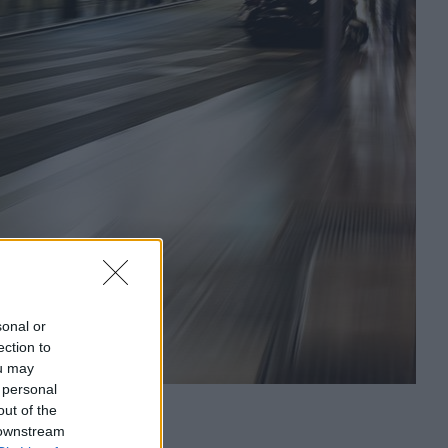
sonal or
ection to
ou may
 personal
out of the
 downstream