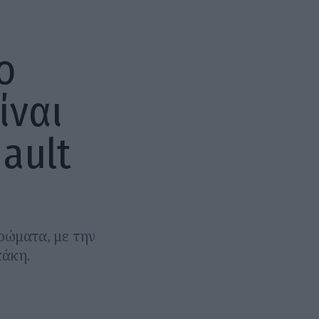
ο
ίναι
ault
ρώματα, με την
κάκη.