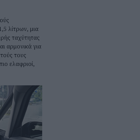
νούς
,5 λίτρων, μια
ερής ταχύτητας
αι αρμονικά για
υτούς τους
πιο ελαφριοί,