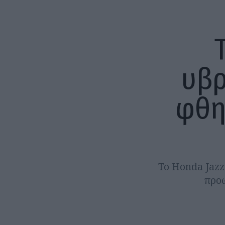
υβρ
φθη
Το Honda Jazz
προω