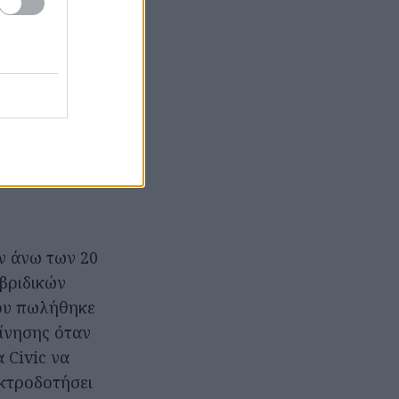
εκτρικής
κπομπές CO2 από
ρα/100χλμ.
ν άνω των 20
υβριδικών
που πωλήθηκε
ίνησης όταν
 Civic να
κτροδοτήσει