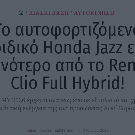
ΔΙΑΣΚΕΔΑΣΗ
ΑΥΤΟΚΙΝΗΣΗ
Το αυτοφορτιζόμεν
ιδικό Honda Jazz ε
νότερο από το Ren
Clio Full Hybrid!
 MY 2026 έρχεται ανανεωμένο σε εξοπλισμό και χ
θητική ενέργεια της αντιπροσωπείας Αφοί Σαρα
γράφει:
in2life team
3 Ιουνίου 2026