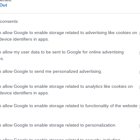
Out
consents
o allow Google to enable storage related to advertising like cookies on
evice identifiers in apps.
o allow my user data to be sent to Google for online advertising
s.
onda Jazz MY 2026 έχει ανανεωθεί σε εξοπλισμό και
ωμάτων. Με τη νέα προωθητική της αντιπροσωπείας
to allow Google to send me personalized advertising.
ακάκη, το Honda Jazz είναι πλέον φθηνότερο από τ
o allow Google to enable storage related to analytics like cookies on
l Hybrid Renault Clio!
evice identifiers in apps.
o allow Google to enable storage related to functionality of the website
ο αυτοφορτιζόμενο υβριδικό σύστημα μετάδοσης κ
EV προσφέρει υψηλή μέγιστη ισχύ, βελτιωμένη από
 ήπια λειτουργία. Το αποτέλεσμα είναι μια ακόμα πι
o allow Google to enable storage related to personalization.
σης, διατηρώντας παράλληλα την εξαιρετική του απ
o allow Google to enable storage related to security, including