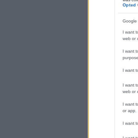
Opted 
Google 
I want t
web or d
I want t
Τ
purpose
ο H
χρ
I want 
Σαρ
I want t
Ful
web or d
I want t
Το αναθεωρημέν
or app.
Honda Jazz e:H
επιτάχυνσης και
I want t
εμπειρία οδήγη
I want t