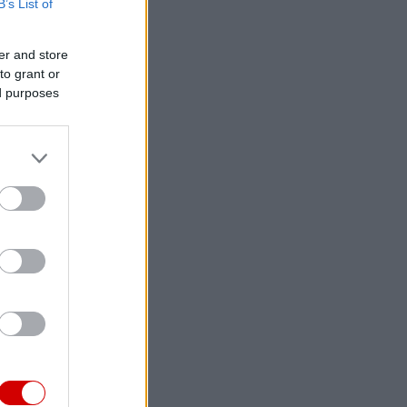
B’s List of
er and store
to grant or
ed purposes