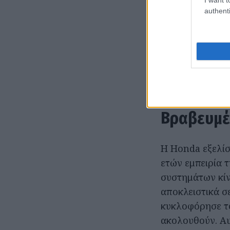
authenti
Η συνολική ισχ
πρόωσης στα 2
Το υβριδικό σύ
102 γραμ./χλμ. 
(WLTP).
Βραβευμέ
Η Honda εξελίσ
ετών εμπειρία τ
συστημάτων κίν
αποκλειστικά σ
κυκλοφόρησε το
ακολουθούν. Αυ