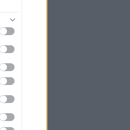
 επιλογές
 Αφοί
ο αντίστοιχο
ίνησης του
δοση
ο δυναμική
όδοση.