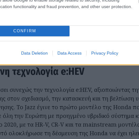
cation functionality and fraud prevention, and other user protection.
ύς του κινητήρα φθάνει τους 122 ίππους με ροπή ηλ
53 Nm.
CONFIRM
στημα υψηλής απόδοσης εξακολουθεί να παράγει ε
(WLTP) και η κατανάλωση καυσίμου είναι στα 4,5 λίτ
Data Deletion
Data Access
Privacy Policy
νη τεχνολογία e:HEV
σει συνεχώς την τεχνολογία e:HEV, αξιοποιώντας τη
ης στον σχεδιασμό, την κατασκευή και τη βελτίωση 
ησης. Το Jazz έγινε το πρώτο μοντέλο της Honda 
ε όλη την Ευρώπη με προηγμένο υβριδικό σύστημα κ
 2020, με τα HR-V, CR-V και τα mainstream μοντέλα
τό ολοκλήρωσε τη δέσμευση της Honda να έχει ηλε