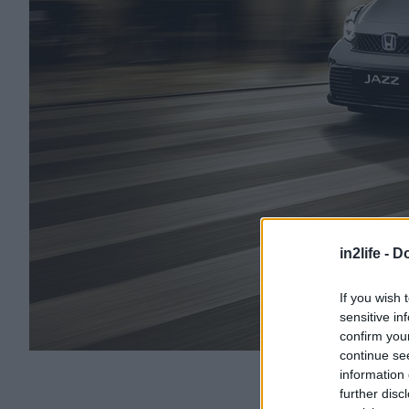
in2life -
Do
If you wish 
sensitive in
confirm you
continue se
information 
further disc