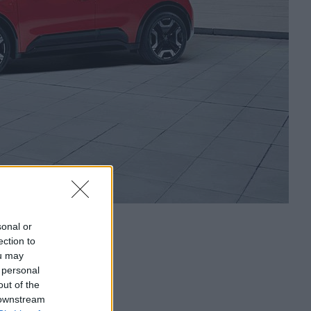
sonal or
ection to
ou may
 personal
out of the
 downstream