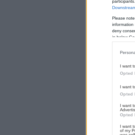
participants
Downstream 
Please note
information 
Αναζήτηση
deny consent
για...
in below Go
Persona
I want t
Opted 
I want t
Opted 
I want 
Advertis
Opted 
I want t
of my P
was col