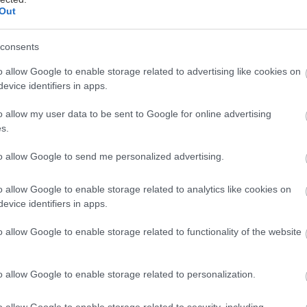
Out
consents
o allow Google to enable storage related to advertising like cookies on
τή βραδιά αφιερωμένη στη νέα εποχή της Nissan, πα
evice identifiers in apps.
ν ελληνικό Τύπο η έκτη γενιά του Micra, σηματοδ
 από τα πιο εμβληματικά μοντέλα στην ιστορία της 
o allow my user data to be sent to Google for online advertising
s.
ική παρουσίαση πραγματοποιήθηκε στο Μουσείο Ιδ
to allow Google to send me personalized advertising.
νδρή, έναν χώρο αφιερωμένο στη σύγχρονη τέχνη, π
μαντικότερες συλλογές μοντέρνας τέχνης στην Αθήνα
o allow Google to enable storage related to analytics like cookies on
evice identifiers in apps.
ριβάλλον υψηλής αισθητικής και πολιτισμού, οι δημ
o allow Google to enable storage related to functionality of the website
ιρία να γνωρίσουν από κοντά το 100% ηλεκτρικό Micr
 νέο κεφάλαιο ενός μοντέλου που έχει αφήσει το δι
o allow Google to enable storage related to personalization.
 παγκόσμια αυτοκινητοβιομηχανία εδώ και περισσό
o allow Google to enable storage related to security, including