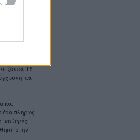
ς τον
η νέα ηλεκτρική
αι συναρπαστική
σα για τη
οι ζάντες 18
ύγχρονη και
α και
ν ένα πλήρως
οι καθαρές
σθηση στην