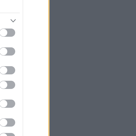
ρουσιάστηκε για
οτώντας την
μάρκας.
ρύματος Βασίλη
ου φιλοξενεί
.
οσιογράφοι
a και να
κό του
τερα από 40