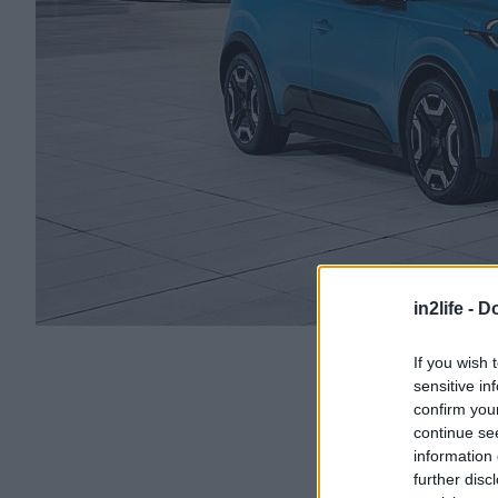
in2life -
Do
If you wish 
sensitive in
confirm you
continue se
information 
further disc