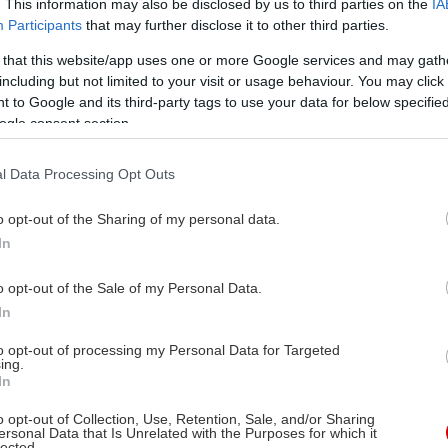
. This information may also be disclosed by us to third parties on the
IA
Participants
that may further disclose it to other third parties.
 that this website/app uses one or more Google services and may gath
including but not limited to your visit or usage behaviour. You may click 
 to Google and its third-party tags to use your data for below specifi
ogle consent section.
l Data Processing Opt Outs
o opt-out of the Sharing of my personal data.
In
o opt-out of the Sale of my Personal Data.
In
to opt-out of processing my Personal Data for Targeted
ing.
In
o opt-out of Collection, Use, Retention, Sale, and/or Sharing
ersonal Data that Is Unrelated with the Purposes for which it
lected.