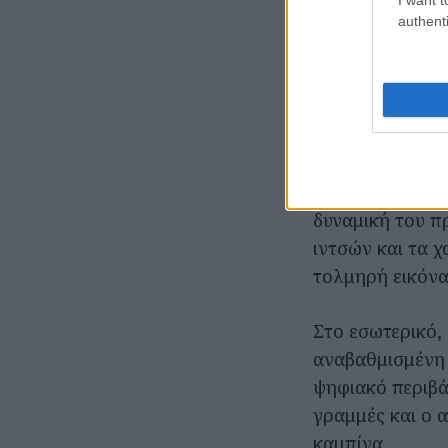
authenti
Η έκτη γενιά έρ
χαρακτηριστικό
εποχή, συνδυάζ
ηλεκτρική εμπε
Σχεδιασμένο στ
δυναμική του π
ιντσών και τα 
τολμηρή εικόνα
Στο εσωτερικό,
αναβαθμισμένη 
ψηφιακό περιβά
γραμμές και ο 
καμπίνα.