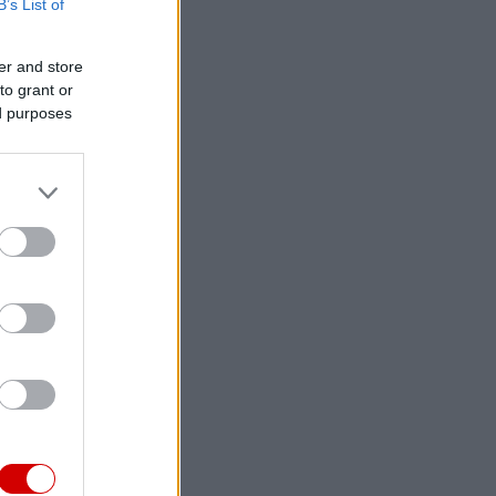
B’s List of
er and store
to grant or
ed purposes