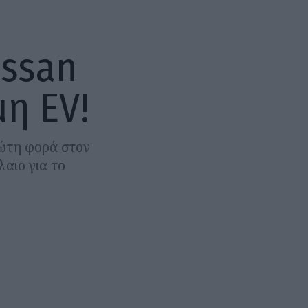
issan
μη EV!
ρώτη φορά στον
αιο για το