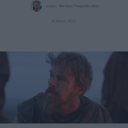
γράφει:
Νικόλας Γεωργιακώδης
20 Μαΐου 2026