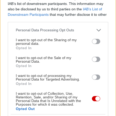
IAB’s list of downstream participants. This information may
also be disclosed by us to third parties on the
IAB’s List of
Ο Στίβεν Σπίλμπεργκ επιστρέφει στην
Downstream Participants
that may further disclose it to other
επιστημονική φαντασία και στο θέμα της
third parties.
εξωγήινης αποκάλυψης, με ένα πολυαναμενόμενο
Please note that this website/app uses one or more Google
Personal Data Processing Opt Outs
θρίλερ. Το καστ είναι εξαιρετικά δυνατό, ενώ η
services and may gather and store information including but
not limited to your visit or usage behaviour. You may click to
I want to opt-out of the Sharing of my
συνεργασία του Σπίλμπεργκ με τον Ντέιβιντ Κεπ
personal data.
grant or deny consent to Google and its third-party tags to
και τον Τζον Γουίλιαμς ανεβάζει αυτομάτως τις
Opted In
use your data for below specified purposes in below Google
προσδοκίες.
consent section.
I want to opt-out of the Sale of my
Personal Data.
Opted In
I want to opt-out of processing my
Personal Data for Targeted Advertising.
Opted In
I want to opt-out of Collection, Use,
Retention, Sale, and/or Sharing of my
Personal Data that Is Unrelated with the
Purposes for which it was collected.
Opted Out