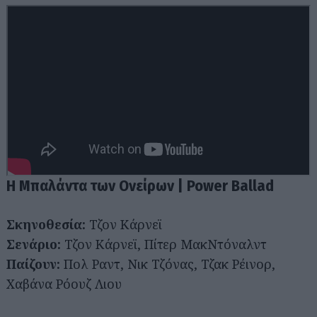
Η Μπαλάντα των Ονείρων | Power Ballad
Σκηνοθεσία:
Τζον Κάρνεϊ
Σενάριο:
Τζον Κάρνεϊ, Πίτερ ΜακΝτόναλντ
Παίζουν:
Πολ Ραντ, Νικ Τζόνας, Τζακ Ρέινορ,
Χαβάνα Ρόουζ Λιου