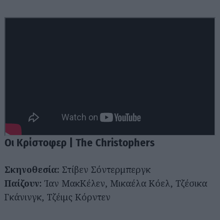
Οι Κρίστοφερ | The Christophers
Σκηνοθεσία:
Στίβεν Σόντερμπεργκ
Παίζουν:
Ίαν ΜακΚέλεν, Μικαέλα Κόελ, Τζέσικα
Γκάνινγκ, Τζέιμς Κόρντεν