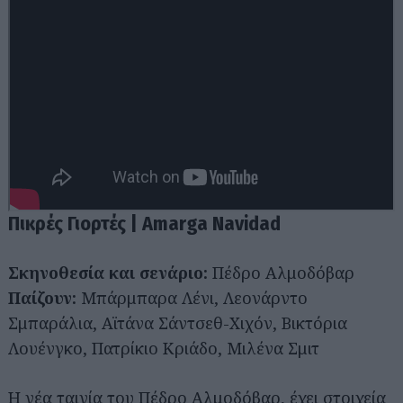
Πικρές Γιορτές | Amarga Navidad
Σκηνοθεσία και σενάριο:
Πέδρο Αλμοδόβαρ
Παίζουν:
Μπάρμπαρα Λένι, Λεονάρντο
Σμπαράλια, Αϊτάνα Σάντσεθ-Χιχόν, Βικτόρια
Λουένγκο, Πατρίκιο Κριάδο, Μιλένα Σμιτ
Η νέα ταινία του Πέδρο Αλμοδόβαρ, έχει στοιχεία