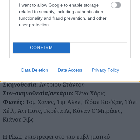
I want to allow Google to enable storage
related to security, including authentication
functionality and fraud prevention, and other
user protection.
CONFIRM
Toy Story 5 | Toy Story 5
Data Deletion
Data Access
Privacy Policy
Σκηνοθεσία:
Άντριου Στάντον
Συν-σκηνοθεσία/σενάριο:
Κένα Χάρις
Φωνές:
Τομ Χανκς, Τιμ Άλεν, Τζόαν Κιούζακ, Τόνι
Χέιλ, Άνι Ποτς, Γκρέτα Λι, Κόναν Ο’Μπράιεν,
Κιάνου Ριβς
Η Pixar επιστρέφει στο πιο εμβληματικό