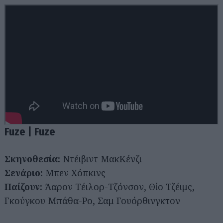
Fuze | Fuze
Σκηνοθεσία:
Ντέιβιντ ΜακΚένζι
Σενάριο:
Μπεν Χόπκινς
Παίζουν:
Άαρον Τέιλορ-Τζόνσον, Θίο Τζέιμς,
Γκούγκου Μπάθα-Ρο, Σαμ Γουόρθινγκτον