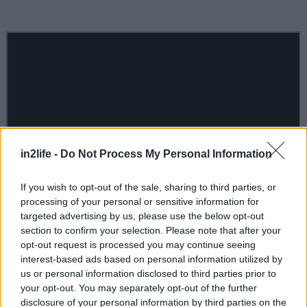
in2life -
Do Not Process My Personal Information
If you wish to opt-out of the sale, sharing to third parties, or
processing of your personal or sensitive information for
Ημέρα Αποκάλυψης | Disclosure Day
targeted advertising by us, please use the below opt-out
section to confirm your selection. Please note that after your
Σκηνοθεσία:
Στίβεν Σπίλμπεργκ
opt-out request is processed you may continue seeing
interest-based ads based on personal information utilized by
Σενάριο:
Ντέιβιντ Κεπ
us or personal information disclosed to third parties prior to
Παίζουν:
Έμιλι Μπλαντ, Τζος Ο’Κόνορ, Κόλιν
your opt-out. You may separately opt-out of the further
Φερθ, Ιβ Χιούσον, Κόλμαν Ντομίνγκο
disclosure of your personal information by third parties on the