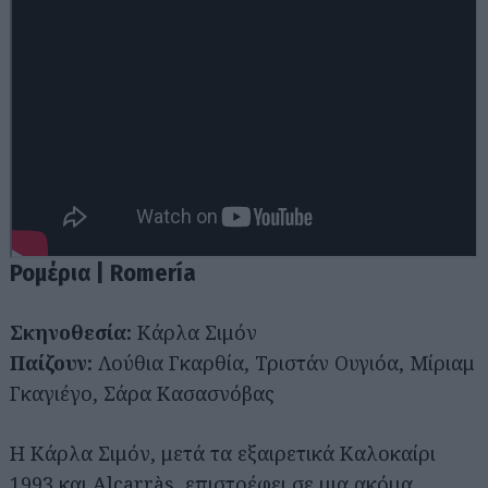
Ρομέρια | Romería
Σκηνοθεσία:
Κάρλα Σιμόν
Παίζουν:
Λούθια Γκαρθία, Τριστάν Ουγιόα, Μίριαμ
Γκαγιέγο, Σάρα Κασασνόβας
Η Κάρλα Σιμόν, μετά τα εξαιρετικά Καλοκαίρι
1993 και Alcarràs, επιστρέφει σε μια ακόμα