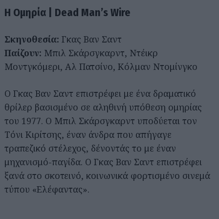
Η Ομηρία | Dead Man’s Wire
Σκηνοθεσία:
Γκας Βαν Σαντ
Παίζουν:
Μπιλ Σκάρσγκαρντ, Ντέικρ
Μοντγκόμερι, Αλ Πατσίνο, Κόλμαν Ντομίνγκο
Ο Γκας Βαν Σαντ επιστρέφει με ένα δραματικό
θρίλερ βασισμένο σε αληθινή υπόθεση ομηρίας
του 1977. Ο Μπιλ Σκάρσγκαρντ υποδύεται τον
Τόνι Κιρίτσης, έναν άνδρα που απήγαγε
τραπεζικό στέλεχος, δένοντάς το με έναν
μηχανισμό-παγίδα. Ο Γκας Βαν Σαντ επιστρέφει
ξανά στο σκοτεινό, κοινωνικά φορτισμένο σινεμά
τύπου «Ελέφαντας».