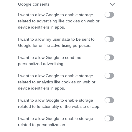
Google consents
I want to allow Google to enable storage
related to advertising like cookies on web or
device identifiers in apps.
Ο Ξένος | L’Étranger
I want to allow my user data to be sent to
Google for online advertising purposes.
Σκηνοθεσία:
Φρανσουά Οζόν
I want to allow Google to send me
personalized advertising.
Ο Φρανσουά Οζόν διασκευάζει το κλασικό
μυθιστόρημα του Αλμπέρ Καμύ, επαναφέροντας
I want to allow Google to enable storage
related to analytics like cookies on web or
στη μεγάλη οθόνη τον Μερσώ και το υπαρξιακό,
device identifiers in apps.
πολιτικό και αποικιοκρατικό φορτίο του έργου.
I want to allow Google to enable storage
related to functionality of the website or app.
I want to allow Google to enable storage
related to personalization.