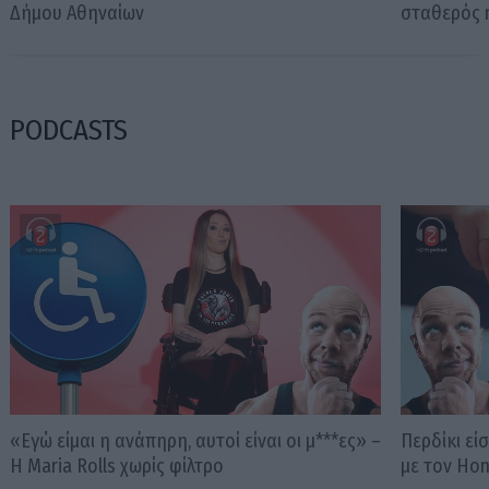
Δήμου Αθηναίων
σταθερός m
PODCASTS
«Εγώ είμαι η ανάπηρη, αυτοί είναι οι μ***ες» –
Περδίκι εί
Η Maria Rolls χωρίς φίλτρο
με τον Ho