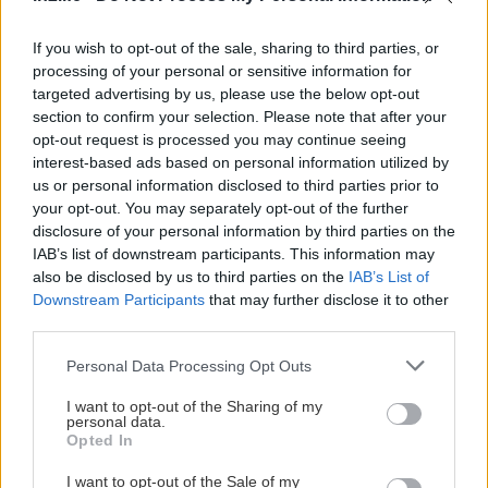
Χρύσα Παπαδοπούλου
If you wish to opt-out of the sale, sharing to third parties, or
processing of your personal or sensitive information for
Σοφία Κουτσουκου
targeted advertising by us, please use the below opt-out
section to confirm your selection. Please note that after your
opt-out request is processed you may continue seeing
interest-based ads based on personal information utilized by
us or personal information disclosed to third parties prior to
your opt-out. You may separately opt-out of the further
disclosure of your personal information by third parties on the
IAB’s list of downstream participants. This information may
also be disclosed by us to third parties on the
IAB’s List of
Downstream Participants
that may further disclose it to other
third parties.
Please note that this website/app uses one or more Google
Personal Data Processing Opt Outs
services and may gather and store information including but
not limited to your visit or usage behaviour. You may click to
I want to opt-out of the Sharing of my
personal data.
grant or deny consent to Google and its third-party tags to
Opted In
use your data for below specified purposes in below Google
consent section.
I want to opt-out of the Sale of my