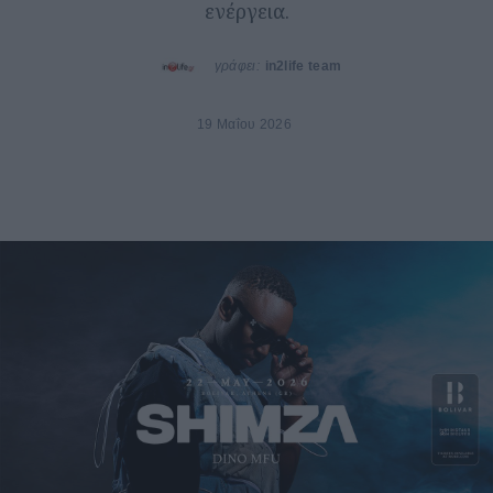
ενέργεια.
γράφει:
in2life team
19 Μαΐου 2026