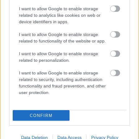
I want to allow Google to enable storage
related to analytics like cookies on web or
device identifiers in apps.
I want to allow Google to enable storage
related to functionality of the website or app.
I want to allow Google to enable storage
related to personalization.
in2life team
I want to allow Google to enable storage
related to security, including authentication
Γεννήθηκε τον Νοέμβριο του 2005, βρήκε τον δρόμο της
functionality and fraud prevention, and other
(μαζί με την έμπνευση) στα στενά της Αθήνας, κι από τότε
user protection.
μέχρι σήμερα δεν έχει σταματήσει να μεγαλώνει.
Αμετανόητα περίεργη, θα πάει με την ίδια ευκολία σε
συνοικιακά κουτούκια και σε τρέντι μπαρ, και θα σου μιλήσει
CONFIRM
με τον ίδιο ενθουσιασμό για τα ταξίδια της, τα νέα της
ημέρας, τα θέατρα της πόλης, τις παλαβομάρες του ίντερνετ
και τις τελευταίες τάσεις σε διατροφή και άσκηση. Υπόσχεται
Data Deletion
Data Access
Privacy Policy