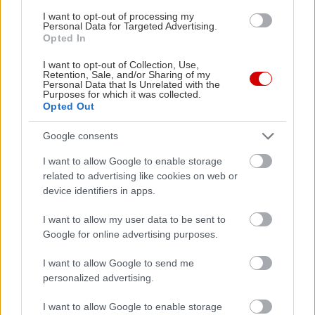
I want to opt-out of processing my
PODCASTS
Personal Data for Targeted Advertising.
Opted In
I want to opt-out of Collection, Use,
Retention, Sale, and/or Sharing of my
Personal Data that Is Unrelated with the
Purposes for which it was collected.
Opted Out
Google consents
I want to allow Google to enable storage
related to advertising like cookies on web or
device identifiers in apps.
I want to allow my user data to be sent to
«Εγώ είμαι η ανάπηρη, αυτοί είναι οι μ***ες» –
Περδίκι εί
Google for online advertising purposes.
Η Maria Rolls χωρίς φίλτρο
με τον Ho
I want to allow Google to send me
personalized advertising.
I want to allow Google to enable storage