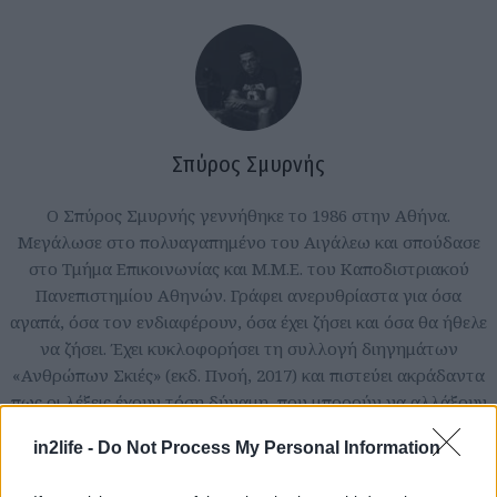
Σπύρος Σμυρνής
Ο Σπύρος Σμυρνής γεννήθηκε το 1986 στην Αθήνα.
Μεγάλωσε στο πολυαγαπημένο του Αιγάλεω και σπούδασε
στο Τμήμα Επικοινωνίας και Μ.Μ.Ε. του Καποδιστριακού
Πανεπιστημίου Αθηνών. Γράφει ανερυθρίαστα για όσα
αγαπά, όσα τον ενδιαφέρουν, όσα έχει ζήσει και όσα θα ήθελε
να ζήσει. Έχει κυκλοφορήσει τη συλλογή διηγημάτων
«Ανθρώπων Σκιές» (εκδ. Πνοή, 2017) και πιστεύει ακράδαντα
πως οι λέξεις έχουν τόση δύναμη, που μπορούν να αλλάξουν
τον κόσμο.
in2life -
Do Not Process My Personal Information