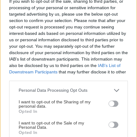
If you wish to opt-out of the sale, sharing to third parties, or
processing of your personal or sensitive information for
Αναζήτηση
για...
targeted advertising by us, please use the below opt-out
Διαβάστε επίσης
section to confirm your selection. Please note that after your
opt-out request is processed you may continue seeing
interest-based ads based on personal information utilized by
us or personal information disclosed to third parties prior to
your opt-out. You may separately opt-out of the further
disclosure of your personal information by third parties on the
IAB’s list of downstream participants. This information may
also be disclosed by us to third parties on the
IAB’s List of
Downstream Participants
that may further disclose it to other
third parties.
Please note that this website/app uses one or more Google
Personal Data Processing Opt Outs
services and may gather and store information including but
not limited to your visit or usage behaviour. You may click to
I want to opt-out of the Sharing of my
personal data.
Κουίζ: Πόσο καλά θυμάσαι τον Κακό Βεζύρη;
Κουίζ: Θυμ
grant or deny consent to Google and its third-party tags to
Opted In
use your data for below specified purposes in below Google
ελληνικού
consent section.
I want to opt-out of the Sale of my
Personal Data.
Opted In