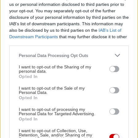
us or personal information disclosed to third parties prior to
your opt-out. You may separately opt-out of the further
disclosure of your personal information by third parties on the
IAB’s list of downstream participants. This information may
also be disclosed by us to third parties on the
IAB’s List of
Downstream Participants
that may further disclose it to other
third parties.
Please note that this website/app uses one or more Google
Personal Data Processing Opt Outs
services and may gather and store information including but
not limited to your visit or usage behaviour. You may click to
I want to opt-out of the Sharing of my
personal data.
grant or deny consent to Google and its third-party tags to
Opted In
use your data for below specified purposes in below Google
consent section.
I want to opt-out of the Sale of my
Personal Data.
Opted In
I want to opt-out of processing my
in2life team
Personal Data for Targeted Advertising.
Opted In
Γεννήθηκε τον Νοέμβριο του 2005, βρήκε τον δρόμο της
I want to opt-out of Collection, Use,
(μαζί με την έμπνευση) στα στενά της Αθήνας, κι από τότε
Retention, Sale, and/or Sharing of my