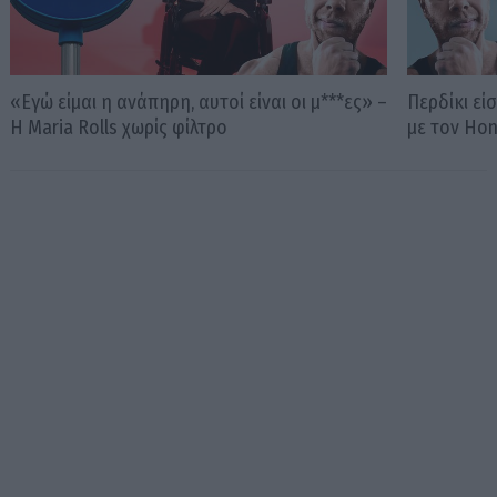
«Εγώ είμαι η ανάπηρη, αυτοί είναι οι μ***ες» –
Περδίκι εί
Η Maria Rolls χωρίς φίλτρο
με τον Ho