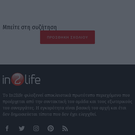
Μπείτε στη συζήτηση
ΠΡΟΣΘΉΚΗ ΣΧΟΛΊΟΥ
Το In2life φιλοξενεί αποκλειστικά πρωτότυπο περιεχόμενο που
προέρχεται από την συντακτική του ομάδα και τους εξωτερικούς
του συνεργάτες. Η εγκυρότητα είναι βασική του αρχή και έτσι
δεν δημοσιεύεται τίποτα που δεν έχει ελεγχθεί.
Facebook
Twitter
Instagram
Pinterest
RSS feeds