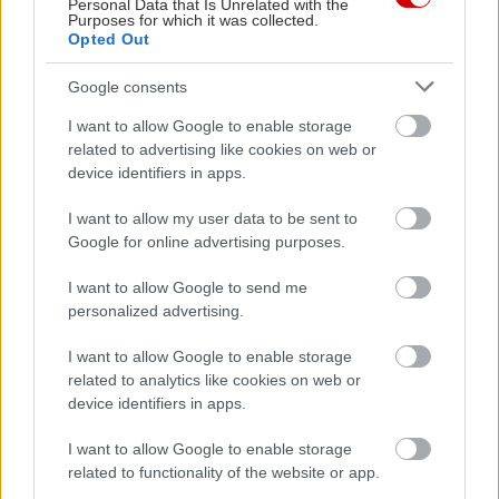
Personal Data that Is Unrelated with the
μέχρι σήμερα δεν έχει σταματήσει να μεγαλώνει.
Purposes for which it was collected.
Αμετανόητα περίεργη, θα πάει με την ίδια ευκολία σε
Opted Out
συνοικιακά κουτούκια και σε τρέντι μπαρ, και θα σου μιλήσει
Google consents
με τον ίδιο ενθουσιασμό για τα ταξίδια της, τα νέα της
ημέρας, τα θέατρα της πόλης, τις παλαβομάρες του ίντερνετ
I want to allow Google to enable storage
και τις τελευταίες τάσεις σε διατροφή και άσκηση. Υπόσχεται
related to advertising like cookies on web or
πως μόνο ό,τι αξίζει γίνεται byte.
device identifiers in apps.
I want to allow my user data to be sent to
Google for online advertising purposes.
I want to allow Google to send me
personalized advertising.
Διαβάστε επίσης
I want to allow Google to enable storage
related to analytics like cookies on web or
device identifiers in apps.
I want to allow Google to enable storage
related to functionality of the website or app.