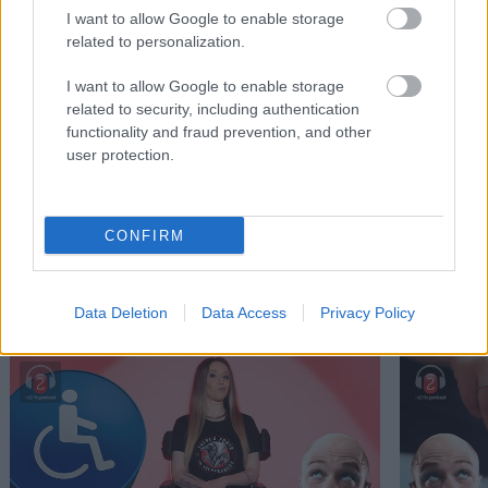
I want to allow Google to enable storage
related to personalization.
I want to allow Google to enable storage
related to security, including authentication
functionality and fraud prevention, and other
Ο Σπύρος Γραμμένος στην Τεχνόπολη του
Σάκης Φράγ
user protection.
Δήμου Αθηναίων
σταθερός m
CONFIRM
PODCASTS
Data Deletion
Data Access
Privacy Policy