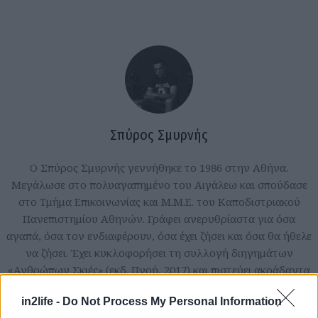
Σπύρος Σμυρνής
Ο Σπύρος Σμυρνής γεννήθηκε το 1986 στην Αθήνα.
Μεγάλωσε στο πολυαγαπημένο του Αιγάλεω και σπούδασε
στο Τμήμα Επικοινωνίας και Μ.Μ.Ε. του Καποδιστριακού
Πανεπιστημίου Αθηνών. Γράφει ανερυθρίαστα για όσα
αγαπά, όσα τον ενδιαφέρουν, όσα έχει ζήσει και όσα θα ήθελε
να ζήσει. Έχει κυκλοφορήσει τη συλλογή διηγημάτων
«Ανθρώπων Σκιές» (εκδ. Πνοή, 2017) και πιστεύει ακράδαντα
πως οι λέξεις έχουν τόση δύναμη, που μπορούν να αλλάξουν
in2life -
Do Not Process My Personal Information
τον κόσμο.