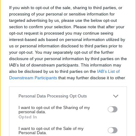
If you wish to opt-out of the sale, sharing to third parties, or
processing of your personal or sensitive information for
Αναζήτηση
για...
targeted advertising by us, please use the below opt-out
section to confirm your selection. Please note that after your
Διαβάστε επίσης
opt-out request is processed you may continue seeing
interest-based ads based on personal information utilized by
us or personal information disclosed to third parties prior to
your opt-out. You may separately opt-out of the further
disclosure of your personal information by third parties on the
IAB’s list of downstream participants. This information may
also be disclosed by us to third parties on the
IAB’s List of
Downstream Participants
that may further disclose it to other
third parties.
Please note that this website/app uses one or more Google
Personal Data Processing Opt Outs
services and may gather and store information including but
not limited to your visit or usage behaviour. You may click to
I want to opt-out of the Sharing of my
personal data.
grant or deny consent to Google and its third-party tags to
Opted In
Κουίζ: Θυμάσαι τον "καρατερίστα" του παλιού
Koυίζ: Θυμ
use your data for below specified purposes in below Google
consent section.
ελληνικού κινηματογράφου; (Μέρος Β)
ελληνικού
I want to opt-out of the Sale of my
Personal Data.