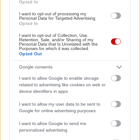
Opted In
I want to opt-out of processing my
Personal Data for Targeted Advertising.
PODCASTS
Opted In
I want to opt-out of Collection, Use,
Retention, Sale, and/or Sharing of my
Personal Data that Is Unrelated with the
Purposes for which it was collected.
Opted Out
Google consents
I want to allow Google to enable storage
related to advertising like cookies on web or
device identifiers in apps.
I want to allow my user data to be sent to
Google for online advertising purposes.
«Εγώ είμαι η ανάπηρη, αυτοί είναι οι μ***ες» –
Περδίκι εί
Η Maria Rolls χωρίς φίλτρο
με τον Ho
I want to allow Google to send me
personalized advertising.