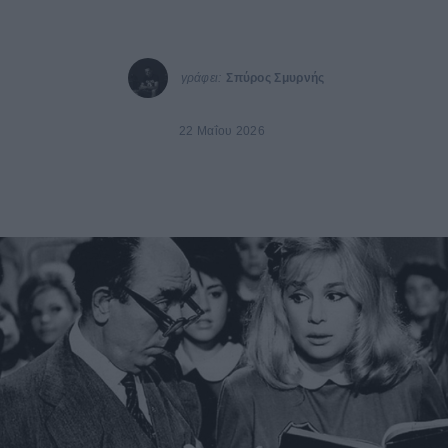
γράφει:
Σπύρος Σμυρνής
22 Μαΐου 2026