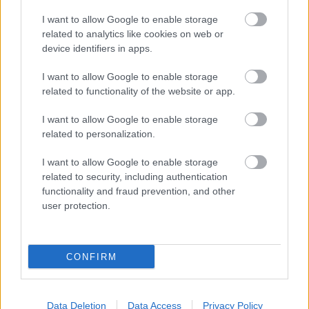
πως μόνο ό,τι αξίζει γίνεται byte.
I want to allow Google to enable storage
related to analytics like cookies on web or
device identifiers in apps.
I want to allow Google to enable storage
related to functionality of the website or app.
Διαβάστε επίσης
I want to allow Google to enable storage
related to personalization.
I want to allow Google to enable storage
related to security, including authentication
functionality and fraud prevention, and other
user protection.
CONFIRM
Ο Σπύρος Γραμμένος στην Τεχνόπολη του
Σάκης Φράγ
Data Deletion
Data Access
Privacy Policy