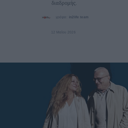
διαδρομής.
γράφει:
in2life team
12 Μαΐου 2026