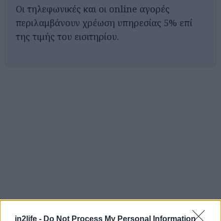
Οι τηλεφωνικές και οι online αγορές
περιλαμβάνουν χρέωση υπηρεσίας 5% επί
της τιμής του εισιτηρίου.
Αναζήτηση
για...
in2life -
Do Not Process My Personal Information