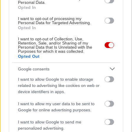
Personal Data.
Opted In
I want to opt-out of processing my
Personal Data for Targeted Advertising.
Opted In
I want to opt-out of Collection, Use,
Retention, Sale, and/or Sharing of my
Personal Data that Is Unrelated with the
Purposes for which it was collected.
Opted Out
in2life team
Google consents
I want to allow Google to enable storage
Γεννήθηκε τον Νοέμβριο του 2005, βρήκε τον δρόμο της
related to advertising like cookies on web or
(μαζί με την έμπνευση) στα στενά της Αθήνας, κι από τότε
device identifiers in apps.
μέχρι σήμερα δεν έχει σταματήσει να μεγαλώνει.
Αμετανόητα περίεργη, θα πάει με την ίδια ευκολία σε
I want to allow my user data to be sent to
συνοικιακά κουτούκια και σε τρέντι μπαρ, και θα σου μιλήσει
Google for online advertising purposes.
με τον ίδιο ενθουσιασμό για τα ταξίδια της, τα νέα της
I want to allow Google to send me
ημέρας, τα θέατρα της πόλης, τις παλαβομάρες του ίντερνετ
personalized advertising.
και τις τελευταίες τάσεις σε διατροφή και άσκηση. Υπόσχεται